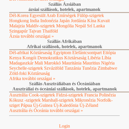
Szállás Ázsiában
ázsiai szállások, hotelek, apartmanok
Dél-Korea
Egyesült Arab Emírségek
Fülöp-szigetek
Hongkong
India
Indonézia
Japán
Jordánia
Kína
Kuvait
Malajzia
Maldív-szigetek
Mongólia
Nepál
Srí Lanka
Szingapúr
Tajvan
Thaiföld
Ázsia további országai »
Szállás Afrikában
Afrikai szállások, hotelek, apartmanok
Dél-afrikai Köztársaság
Egyiptom
Elefántcsontpart
Etiópia
Kenya
Kongói Demokratikus Köztársaság
Libéria
Líbia
Madagaszkár
Mali
Marokkó
Mauritánia
Mauritius
Nigéria
Seychelle-szigetek
Szváziföld
Tanzánia
Tunézia
Zimbabwe
Zöld-foki Köztársaság
Afrika további országai »
Szállás Ausztráliában és Óceániában
Ausztráliai és óceániai szállások, hotelek, apartmanok
Ausztrália
Cook-szigetek
Fidzsi-szigetek
Francia Polinézia
Kókusz -szigetek
Marshall-szigetek
Mikronézia
Norfolk-
sziget
Pápua Új-Guinea
Új-Kaledónia
Új-Zéland
Ausztrália és Óceánia további országai »
Login