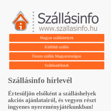
Magyar szálláshelyek
Külföldi szállás
Összes szállás Magyarországon
Szállásadóknak
Szállásinfo hírlevél
Értesüljön elsőként a szálláshelyek
akciós ajánlatairól, és vegyen részt
ingyenes nyereményjátékunkban!