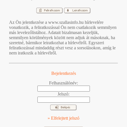
Az Ön jelentkezése a www.szallasinfo.hu hírlevelére
vonatkozik, a feliratkozással Ön nem csatlakozik semmilyen
más levelezőlistához. Adatait bizalmasan kezeljük,
semmilyen körülmények között nem adjuk át másoknak, ha
szeretné, bármikor leiratkozhat a hírlevélről. Egyszeri
feliratkozással mindaddig részt vesz a sorsolásokon, amíg le
nem iratkozik a hírlevélről.
Bejelentkezés
Felhasználónév:
Jelszó:
» Elfelejtett jelszó