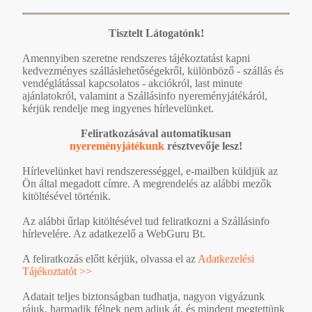
Tisztelt Látogatónk!
Amennyiben szeretne rendszeres tájékoztatást kapni
kedvezményes szálláslehetőségekről, különböző - szállás és
vendéglátással kapcsolatos - akciókról, last minute
ajánlatokról, valamint a Szállásinfo nyereményjátékáról,
kérjük rendelje meg ingyenes hírlevelünket.
Feliratkozásával automatikusan
nyereményjátékunk
résztvevője lesz!
Hírlevelünket havi rendszerességgel, e-mailben küldjük az
Ön által megadott címre. A megrendelés az alábbi mezők
kitöltésével történik.
Az alábbi űrlap kitöltésével tud feliratkozni a Szállásinfo
hírlevelére. Az adatkezelő a WebGuru Bt.
A feliratkozás előtt kérjük, olvassa el az
Adatkezelési
Tájékoztatót >>
Adatait teljes biztonságban tudhatja, nagyon vigyázunk
rájuk, harmadik félnek nem adjuk át, és mindent megtettünk