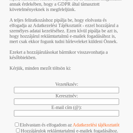
annak érdekében, hogy a GDPR által támasztott
követelményeknek is megfeleljünk.
A teljes feliratkozáshoz pipálja be, hogy elolvasta és
elfogadja az Adatkezelési Tájékoztatót - ezzel hozzájárul a
személyes adatai kezeléséhez. Ezen kívül pipálja be azt is,
hogy hozzájárul reklámtartalmú e-mailek fogadásához is,
mert csak ekkor fogunk tudni hírleveleket küldeni Önnek.
Ezeket a hozzájárulásokat bármikor visszavonhatja a
későbbiekben.
Kérjük, minden mezőt töltsön ki:
Vezetéknév:
Keresztnév:
E-mail cím (@):
Elolvastam és elfogadom az
Adatkezelési tájékoztatót
Hozzájárulok reklámtartalmú e-mailek fogadásához.