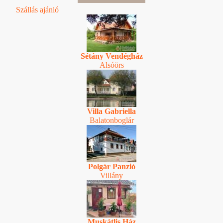
Szállás ajánló
Sétány Vendégház
Alsóörs
Villa Gabriella
Balatonboglár
Polgár Panzió
Villány
Muskátlis Ház