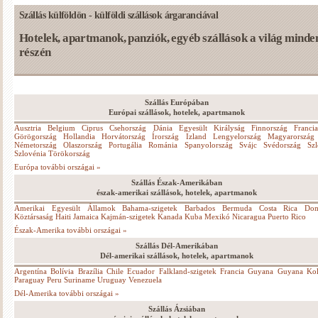
Szállás külföldön - külföldi szállások árgaranciával
Hotelek, apartmanok, panziók, egyéb szállások a világ minde
részén
Szállás Európában
Európai szállások, hotelek, apartmanok
Ausztria
Belgium
Ciprus
Csehország
Dánia
Egyesült Királyság
Finnország
Franci
Görögország
Hollandia
Horvátország
Írország
Izland
Lengyelország
Magyarország
Németország
Olaszország
Portugália
Románia
Spanyolország
Svájc
Svédország
Sz
Szlovénia
Törökország
Európa további országai »
Szállás Észak-Amerikában
észak-amerikai szállások, hotelek, apartmanok
Amerikai Egyesült Államok
Bahama-szigetek
Barbados
Bermuda
Costa Rica
Dom
Köztársaság
Haiti
Jamaica
Kajmán-szigetek
Kanada
Kuba
Mexikó
Nicaragua
Puerto Rico
Észak-Amerika további országai »
Szállás Dél-Amerikában
Dél-amerikai szállások, hotelek, apartmanok
Argentína
Bolívia
Brazília
Chile
Ecuador
Falkland-szigetek
Francia Guyana
Guyana
Ko
Paraguay
Peru
Suriname
Uruguay
Venezuela
Dél-Amerika további országai »
Szállás Ázsiában