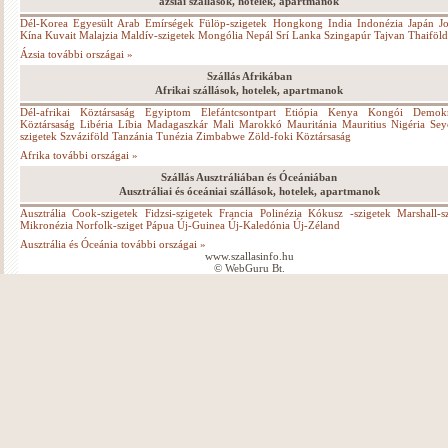
ázsiai szállások, hotelek, apartmanok
Dél-Korea
Egyesült Arab Emírségek
Fülöp-szigetek
Hongkong
India
Indonézia
Japán
J
Kína
Kuvait
Malajzia
Maldív-szigetek
Mongólia
Nepál
Srí Lanka
Szingapúr
Tajvan
Thaiföld
Ázsia további országai »
Szállás Afrikában
Afrikai szállások, hotelek, apartmanok
Dél-afrikai Köztársaság
Egyiptom
Elefántcsontpart
Etiópia
Kenya
Kongói Demokr
Köztársaság
Libéria
Líbia
Madagaszkár
Mali
Marokkó
Mauritánia
Mauritius
Nigéria
Sey
szigetek
Szváziföld
Tanzánia
Tunézia
Zimbabwe
Zöld-foki Köztársaság
Afrika további országai »
Szállás Ausztráliában és Óceániában
Ausztráliai és óceániai szállások, hotelek, apartmanok
Ausztrália
Cook-szigetek
Fidzsi-szigetek
Francia Polinézia
Kókusz -szigetek
Marshall-s
Mikronézia
Norfolk-sziget
Pápua Új-Guinea
Új-Kaledónia
Új-Zéland
Ausztrália és Óceánia további országai »
www.szallasinfo.hu
© WebGuru Bt.