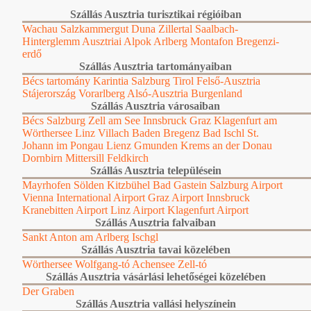
Szállás Ausztria turisztikai régióiban
Wachau
Salzkammergut
Duna
Zillertal
Saalbach-
Hinterglemm
Ausztriai Alpok
Arlberg
Montafon
Bregenzi-
erdő
Szállás Ausztria tartományaiban
Bécs tartomány
Karintia
Salzburg
Tirol
Felső-Ausztria
Stájerország
Vorarlberg
Alsó-Ausztria
Burgenland
Szállás Ausztria városaiban
Bécs
Salzburg
Zell am See
Innsbruck
Graz
Klagenfurt am
Wörthersee
Linz
Villach
Baden
Bregenz
Bad Ischl
St.
Johann im Pongau
Lienz
Gmunden
Krems an der Donau
Dornbirn
Mittersill
Feldkirch
Szállás Ausztria településein
Mayrhofen
Sölden
Kitzbühel
Bad Gastein
Salzburg Airport
Vienna International Airport
Graz Airport
Innsbruck
Kranebitten Airport
Linz Airport
Klagenfurt Airport
Szállás Ausztria falvaiban
Sankt Anton am Arlberg
Ischgl
Szállás Ausztria tavai közelében
Wörthersee
Wolfgang-tó
Achensee
Zell-tó
Szállás Ausztria vásárlási lehetőségei közelében
Der Graben
Szállás Ausztria vallási helyszínein