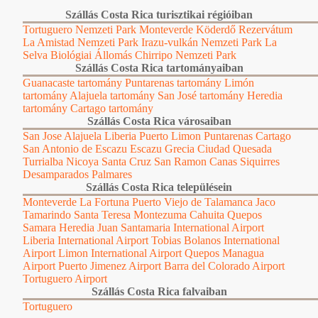
Szállás Costa Rica turisztikai régióiban
Tortuguero Nemzeti Park
Monteverde Köderdő Rezervátum
La Amistad Nemzeti Park
Irazu-vulkán Nemzeti Park
La
Selva Biológiai Állomás
Chirripo Nemzeti Park
Szállás Costa Rica tartományaiban
Guanacaste tartomány
Puntarenas tartomány
Limón
tartomány
Alajuela tartomány
San José tartomány
Heredia
tartomány
Cartago tartomány
Szállás Costa Rica városaiban
San Jose
Alajuela
Liberia
Puerto Limon
Puntarenas
Cartago
San Antonio de Escazu
Escazu
Grecia
Ciudad Quesada
Turrialba
Nicoya
Santa Cruz
San Ramon
Canas
Siquirres
Desamparados
Palmares
Szállás Costa Rica településein
Monteverde
La Fortuna
Puerto Viejo de Talamanca
Jaco
Tamarindo
Santa Teresa
Montezuma
Cahuita
Quepos
Samara
Heredia
Juan Santamaria International Airport
Liberia International Airport
Tobias Bolanos International
Airport
Limon International Airport
Quepos Managua
Airport
Puerto Jimenez Airport
Barra del Colorado Airport
Tortuguero Airport
Szállás Costa Rica falvaiban
Tortuguero