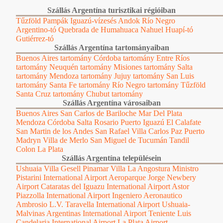
Szállás Argentína turisztikai régióiban
Tűzföld
Pampák
Iguazú-vízesés
Andok
Río Negro
Argentino-tó
Quebrada de Humahuaca
Nahuel Huapí-tó
Gutiérrez-tó
Szállás Argentína tartományaiban
Buenos Aires tartomány
Córdoba tartomány
Entre Ríos
tartomány
Neuquén tartomány
Misiones tartomány
Salta
tartomány
Mendoza tartomány
Jujuy tartomány
San Luis
tartomány
Santa Fe tartomány
Río Negro tartomány
Tűzföld
Santa Cruz tartomány
Chubut tartomány
Szállás Argentína városaiban
Buenos Aires
San Carlos de Bariloche
Mar Del Plata
Mendoza
Córdoba
Salta
Rosario
Puerto Iguazú
El Calafate
San Martin de los Andes
San Rafael
Villa Carlos Paz
Puerto
Madryn
Villa de Merlo
San Miguel de Tucumán
Tandil
Colon
La Plata
Szállás Argentína településein
Ushuaia
Villa Gesell
Pinamar
Villa La Angostura
Ministro
Pistarini International Airport
Aeroparque Jorge Newbery
Airport
Cataratas del Iguazu International Airport
Astor
Piazzolla International Airport
Ingeniero Aeronautico
Ambrosio L.V. Taravella International Airport
Ushuaia-
Malvinas Argentinas International Airport
Teniente Luis
Candelaria International Airport
La Plata Airport