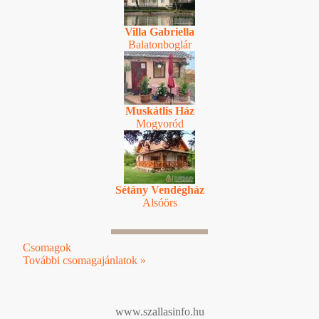
Villa Gabriella
Balatonboglár
Muskátlis Ház
Mogyoród
Sétány Vendégház
Alsóörs
Csomagok
További csomagajánlatok »
www.szallasinfo.hu