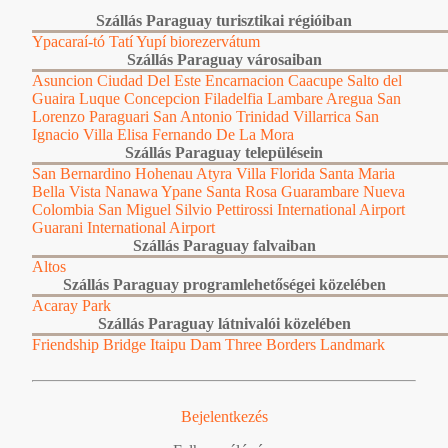
Szállás Paraguay turisztikai régióiban
Ypacaraí-tó
Tatí Yupí biorezervátum
Szállás Paraguay városaiban
Asuncion
Ciudad Del Este
Encarnacion
Caacupe
Salto del
Guaira
Luque
Concepcion
Filadelfia
Lambare
Aregua
San
Lorenzo
Paraguari
San Antonio
Trinidad
Villarrica
San
Ignacio
Villa Elisa
Fernando De La Mora
Szállás Paraguay településein
San Bernardino
Hohenau
Atyra
Villa Florida
Santa Maria
Bella Vista
Nanawa
Ypane
Santa Rosa
Guarambare
Nueva
Colombia
San Miguel
Silvio Pettirossi International Airport
Guarani International Airport
Szállás Paraguay falvaiban
Altos
Szállás Paraguay programlehetőségei közelében
Acaray Park
Szállás Paraguay látnivalói közelében
Friendship Bridge
Itaipu Dam
Three Borders Landmark
Bejelentkezés