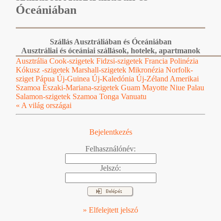
Óceániában
Szállás Ausztráliában és Óceániában
Ausztráliai és óceániai szállások, hotelek, apartmanok
Ausztrália
Cook-szigetek
Fidzsi-szigetek
Francia Polinézia
Kókusz -szigetek
Marshall-szigetek
Mikronézia
Norfolk-
sziget
Pápua Új-Guinea
Új-Kaledónia
Új-Zéland
Amerikai
Szamoa
Északi-Mariana-szigetek
Guam
Mayotte
Niue
Palau
Salamon-szigetek
Szamoa
Tonga
Vanuatu
« A világ országai
Bejelentkezés
Felhasználónév:
Jelszó:
» Elfelejtett jelszó