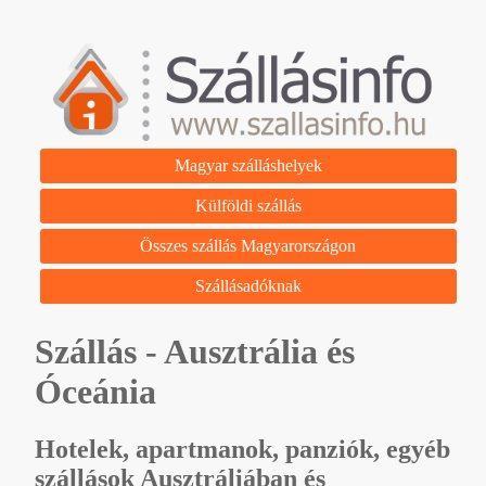
Magyar szálláshelyek
Külföldi szállás
Összes szállás Magyarországon
Szállásadóknak
Szállás - Ausztrália és
Óceánia
Hotelek, apartmanok, panziók, egyéb
szállások Ausztráliában és