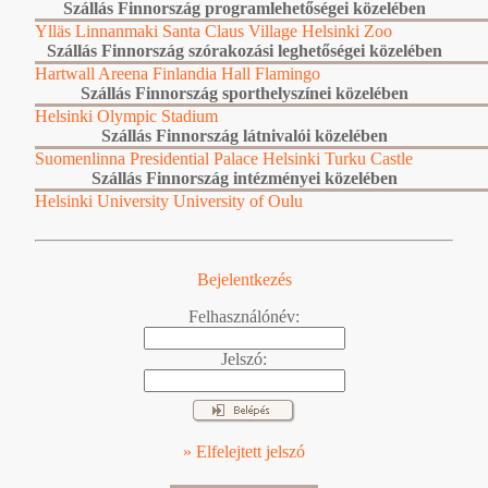
Szállás Finnország programlehetőségei közelében
Ylläs
Linnanmaki
Santa Claus Village
Helsinki Zoo
Szállás Finnország szórakozási leghetőségei közelében
Hartwall Areena
Finlandia Hall
Flamingo
Szállás Finnország sporthelyszínei közelében
Helsinki Olympic Stadium
Szállás Finnország látnivalói közelében
Suomenlinna
Presidential Palace Helsinki
Turku Castle
Szállás Finnország intézményei közelében
Helsinki University
University of Oulu
Bejelentkezés
Felhasználónév:
Jelszó:
» Elfelejtett jelszó