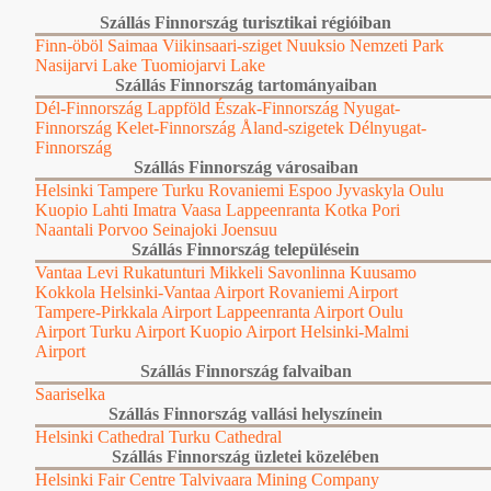
Szállás Finnország turisztikai régióiban
Finn-öböl
Saimaa
Viikinsaari-sziget
Nuuksio Nemzeti Park
Nasijarvi Lake
Tuomiojarvi Lake
Szállás Finnország tartományaiban
Dél-Finnország
Lappföld
Észak-Finnország
Nyugat-
Finnország
Kelet-Finnország
Åland-szigetek
Délnyugat-
Finnország
Szállás Finnország városaiban
Helsinki
Tampere
Turku
Rovaniemi
Espoo
Jyvaskyla
Oulu
Kuopio
Lahti
Imatra
Vaasa
Lappeenranta
Kotka
Pori
Naantali
Porvoo
Seinajoki
Joensuu
Szállás Finnország településein
Vantaa
Levi
Rukatunturi
Mikkeli
Savonlinna
Kuusamo
Kokkola
Helsinki-Vantaa Airport
Rovaniemi Airport
Tampere-Pirkkala Airport
Lappeenranta Airport
Oulu
Airport
Turku Airport
Kuopio Airport
Helsinki-Malmi
Airport
Szállás Finnország falvaiban
Saariselka
Szállás Finnország vallási helyszínein
Helsinki Cathedral
Turku Cathedral
Szállás Finnország üzletei közelében
Helsinki Fair Centre
Talvivaara Mining Company