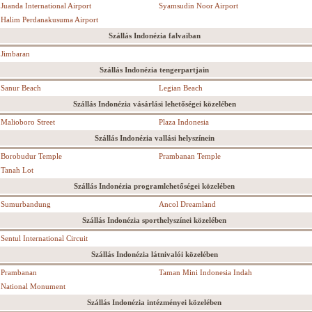
Juanda International Airport
Syamsudin Noor Airport
Halim Perdanakusuma Airport
Szállás Indonézia falvaiban
Jimbaran
Szállás Indonézia tengerpartjain
Sanur Beach
Legian Beach
Szállás Indonézia vásárlási lehetőségei közelében
Malioboro Street
Plaza Indonesia
Szállás Indonézia vallási helyszínein
Borobudur Temple
Prambanan Temple
Tanah Lot
Szállás Indonézia programlehetőségei közelében
Sumurbandung
Ancol Dreamland
Szállás Indonézia sporthelyszínei közelében
Sentul International Circuit
Szállás Indonézia látnivalói közelében
Prambanan
Taman Mini Indonesia Indah
National Monument
Szállás Indonézia intézményei közelében