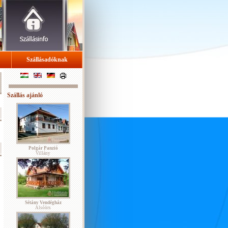
Szállásadóknak
Szállás ajánló
Polgár Panzió
Villány
Sétány Vendégház
Alsóörs