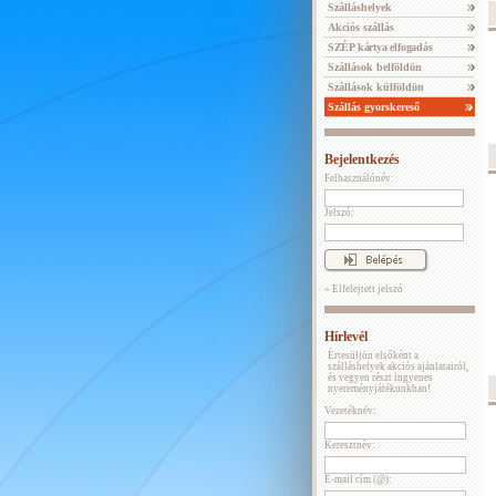
Szálláshelyek
Akciós szállás
SZÉP kártya elfogadás
Szállások belföldön
Szállások külföldön
Szállás gyorskereső
Bejelentkezés
Felhasználónév:
Jelszó:
» Elfelejtett jelszó
Hírlevél
Értesüljön elsőként a
szálláshelyek akciós ajánlatairól,
és vegyen részt ingyenes
nyereményjátékunkban!
Vezetéknév:
Keresztnév:
E-mail cím (@):