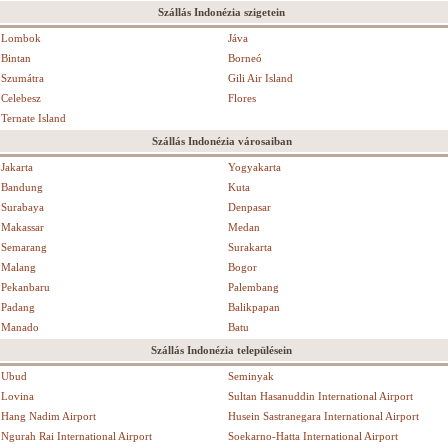
Szállás Indonézia szigetein
Lombok
Jáva
Bintan
Borneó
Szumátra
Gili Air Island
Celebesz
Flores
Ternate Island
Szállás Indonézia városaiban
Jakarta
Yogyakarta
Bandung
Kuta
Surabaya
Denpasar
Makassar
Medan
Semarang
Surakarta
Malang
Bogor
Pekanbaru
Palembang
Padang
Balikpapan
Manado
Batu
Szállás Indonézia településein
Ubud
Seminyak
Lovina
Sultan Hasanuddin International Airport
Hang Nadim Airport
Husein Sastranegara International Airport
Ngurah Rai International Airport
Soekarno-Hatta International Airport