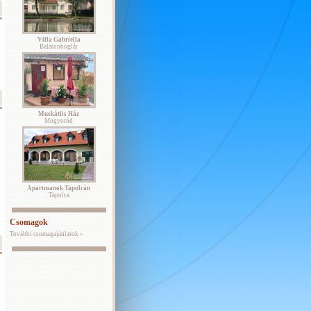
Villa Gabriella
Balatonboglár
Muskátlis Ház
Mogyoród
Apartmanok Tapolcán
Tapolca
Csomagok
További csomagajánlatok »