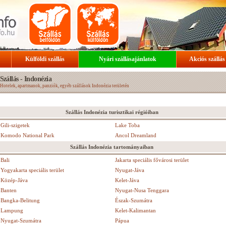
Külföldi szállás
Nyári szállásajánlatok
Akciós szállás
Szállás - Indonézia
Hotelek, apartmanok, panziók, egyéb szállások Indonézia területén
Szállás Indonézia turisztikai régióiban
Gili-szigetek
Lake Toba
Komodo National Park
Ancol Dreamland
Szállás Indonézia tartományaiban
Bali
Jakarta speciális fővárosi terület
Yogyakarta speciális terület
Nyugat-Jáva
Közép-Jáva
Kelet-Jáva
Banten
Nyugat-Nusa Tenggara
Bangka-Belitung
Észak-Szumátra
Lampung
Kelet-Kalimantan
Nyugat-Szumátra
Pápua