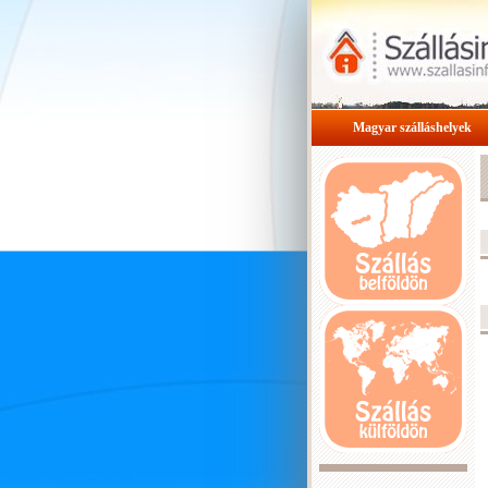
Magyar szálláshelyek