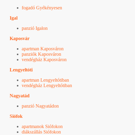
fogadó Gyékényesen
Igal
panzió Igalon
Kaposvár
apartman Kaposváron
panziók Kaposváron
vendégház Kaposváron
Lengyeltóti
apartman Lengyeltótiban
vendégház Lengyeltótiban
Nagyatád
panzió Nagyatádon
Siófok
apartmanok Siófokon
diákszállás Siófokon