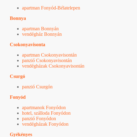
apartman Fonyód-Bélatelepen
Bonnya
apartman Bonnyán
vendégház Bonnyán
Csokonyavisonta
apartman Csokonyavisontán
panzió Csokonyavisontán
vendégházak Csokonyavisontán
Csurgó
panzió Csurgón
Fonyód
apartmanok Fonyódon
hotel, szálloda Fonyódon
panzió Fonyódon
vendégházak Fonyódon
Gyékényes