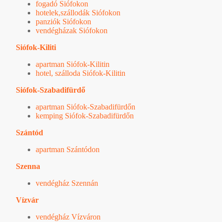
fogadó Siófokon
hotelek,szállodák Siófokon
panziók Siófokon
vendégházak Siófokon
Siófok-Kiliti
apartman Siófok-Kilitin
hotel, szálloda Siófok-Kilitin
Siófok-Szabadifürdő
apartman Siófok-Szabadifürdőn
kemping Siófok-Szabadifürdőn
Szántód
apartman Szántódon
Szenna
vendégház Szennán
Vízvár
vendégház Vízváron