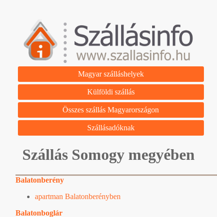
Magyar szálláshelyek
Külföldi szállás
Összes szállás Magyarországon
Szállásadóknak
Szállás Somogy megyében
Balatonberény
apartman Balatonberényben
Balatonboglár