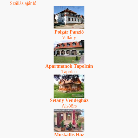
Szállás ajánló
Polgár Panzió
Villány
Apartmanok Tapolcán
Tapolca
Sétány Vendégház
Alsóörs
Muskátlis Ház