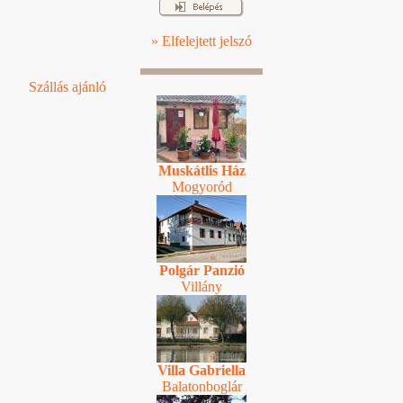
» Elfelejtett jelszó
Szállás ajánló
Muskátlis Ház
Mogyoród
Polgár Panzió
Villány
Villa Gabriella
Balatonboglár