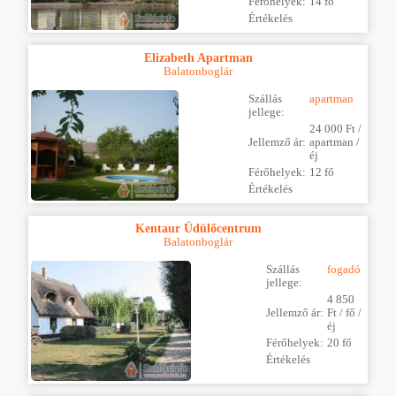
Férőhelyek:
14 fő
Értékelés
Elizabeth Apartman
Balatonboglár
Szállás
apartman
jellege:
24 000 Ft /
Jellemző ár:
apartman /
éj
Férőhelyek:
12 fő
Értékelés
Kentaur Üdülőcentrum
Balatonboglár
Szállás
fogadó
jellege:
4 850
Jellemző ár:
Ft / fő /
éj
Férőhelyek:
20 fő
Értékelés