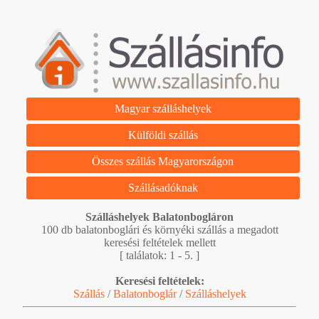
Magyar szálláshelyek
Külföldi szállás
Összes szállás Magyarországon
Szállásadóknak
Szálláshelyek Balatonbogláron
100 db balatonboglári és környéki szállás a megadott
keresési feltételek mellett
[ találatok: 1 - 5. ]
Keresési feltételek:
Szállás
/
Balatonboglár
/
Szálláshelyek