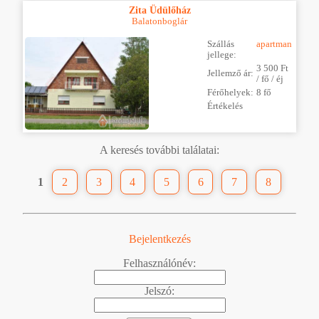
Zita Üdülőház
Balatonboglár
Szállás
apartman
jellege:
3 500 Ft
Jellemző ár:
/ fő / éj
Férőhelyek:
8 fő
Értékelés
A keresés további találatai:
1
2
3
4
5
6
7
8
Bejelentkezés
Felhasználónév:
Jelszó: