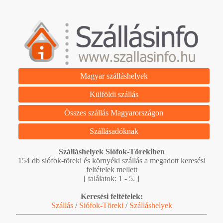
Magyar szálláshelyek
Külföldi szállás
Összes szállás Magyarországon
Szállásadóknak
Szálláshelyek Siófok-Törekiben
154 db siófok-töreki és környéki szállás a megadott keresési
feltételek mellett
[ találatok: 1 - 5. ]
Keresési feltételek:
Szállás
/
Siófok-Töreki
/
Szálláshelyek