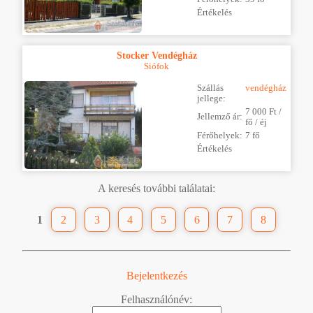
Értékelés
Stocker Vendégház
Siófok
Szállás
vendégház
jellege:
7 000 Ft /
Jellemző ár:
fő / éj
Férőhelyek:
7 fő
Értékelés
A keresés további találatai:
1
2
3
4
5
6
7
8
Bejelentkezés
Felhasználónév: