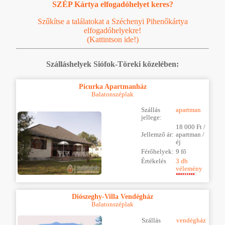
SZÉP Kártya elfogadóhelyet keres?
Szűkítse a találatokat a Széchenyi Pihenőkártya
elfogadóhelyekre!
(Kattintson ide!)
Szálláshelyek Siófok-Töreki közelében:
Picurka Apartmanház
Balatonszéplak
Szállás
apartman
jellege:
18 000 Ft /
Jellemző ár:
apartman /
éj
Férőhelyek:
9 fő
Értékelés
3 db
vélemény
Diószeghy-Villa Vendégház
Balatonszéplak
Szállás
vendégház