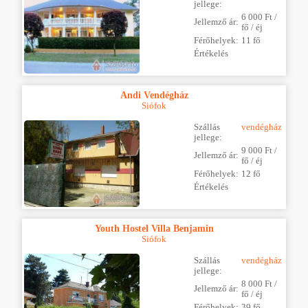
jellege:
6 000 Ft /
Jellemző ár:
fő / éj
Férőhelyek:
11 fő
Értékelés
Andi Vendégház
Siófok
Szállás
vendégház
jellege:
9 000 Ft /
Jellemző ár:
fő / éj
Férőhelyek:
12 fő
Értékelés
Youth Hostel Villa Benjamin
Siófok
Szállás
vendégház
jellege:
8 000 Ft /
Jellemző ár:
fő / éj
Férőhelyek:
39 fő