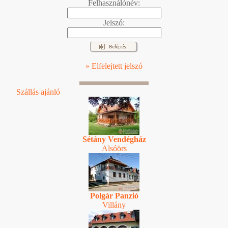
Felhasználónév:
Jelszó:
» Elfelejtett jelszó
Szállás ajánló
Sétány Vendégház
Alsóörs
Polgár Panzió
Villány