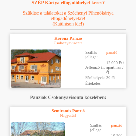
SZÉP Kártya elfogadóhelyet keres?
Szűkítse a találatokat a Széchenyi Pihenőkártya
elfogadóhelyekre!
(Kattintson ide!)
Korona Panzió
Csokonyavisonta
Szállás
panzió
jellege:
12 000 Ft /
Jellemző ár:
apartman /
éj
Férőhelyek:
20 fő
Értékelés
Panziók Csokonyavisonta közelében:
Semiramis Panzió
Nagyatád
Szállás
panzió
jellege:
10 500