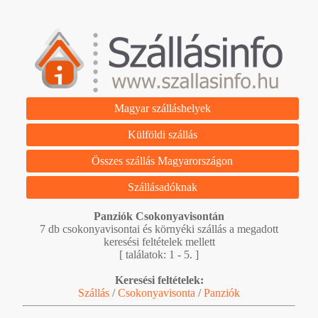
Magyar szálláshelyek
Külföldi szállás
Összes szállás Magyarországon
Szállásadóknak
Panziók Csokonyavisontán
7 db csokonyavisontai és környéki szállás a megadott
keresési feltételek mellett
[ találatok: 1 - 5. ]
Keresési feltételek:
Szállás
/
Csokonyavisonta
/
Panziók