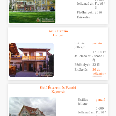
Jellemző ár:
Ft / fő /
éj
Férőhelyek:
25 fő
Értékelés
Azúr Panzió
Csurgó
Szállás
panzió
jellege:
17 000 Ft
Jellemző ár:
/ szoba /
éj
Férőhelyek:
22 fő
Értékelés
36 db
vélemény
Golf Étterem és Panzió
Kaposvár
Szállás
panzió
jellege:
5 600
Jellemző ár:
Ft / fő /