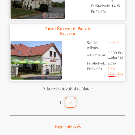
éj
Férőhelyek:
14 fő
Értékelés
Turul Étterem és Panzió
Kaposvár
Szállás
panzió
jellege:
8 000 Ft /
Jellemző ár:
szoba / éj
Férőhelyek:
22 fő
Értékelés
7 db
vélemény
A keresés további találatai:
1
2
Bejelentkezés