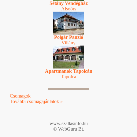
Sétány Vendégház
Alsóörs
Polgár Panzió
Villány
Apartmanok Tapolcán
Tapolca
Csomagok
További csomagajánlatok »
www.szallasinfo.hu
© WebGuru Bt.