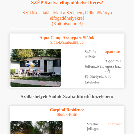
SZÉP Kártya elfogadóhelyet keres?
Szűkítse a találatokat a Széchenyi Pihenőkártya
elfogadóhelyekre!
(Kattintson ide!)
Aqua Camp Aranypart Siófok
Siófok-Szabadifürdő
Szállás
apartman
jellege:
7 900 Ft /
Jellemző ár:
egész ház
/ éj
Férőhelyek:
6 fő
Értékelés
Szálláshelyek Siófok-Szabadifürdő közelében:
Carpital Residence
Siófok-Kiliti
Szállás
apartman
jellege: