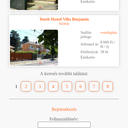
Értékelés
Youth Hostel Villa Benjamin
Siófok
Szállás
vendégház
jellege:
8 000 Ft /
Jellemző ár:
fő / éj
Férőhelyek:
39 fő
Értékelés
A keresés további találatai:
1
2
3
4
5
6
7
8
Bejelentkezés
Felhasználónév: