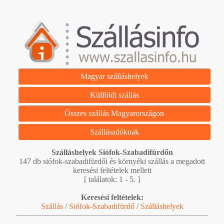
Magyar szálláshelyek
Külföldi szállás
Összes szállás Magyarországon
Szállásadóknak
Szálláshelyek Siófok-Szabadifürdőn
147 db siófok-szabadifürdői és környéki szállás a megadott
keresési feltételek mellett
[ találatok: 1 - 5. ]
Keresési feltételek:
Szállás
/
Siófok-Szabadifürdő
/
Szálláshelyek