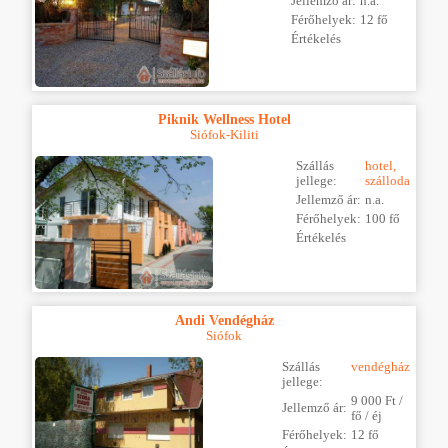
Jellemző ár:
n.a.
Férőhelyek:
12 fő
Értékelés
Piknik Wellness Hotel
Siófok-Kiliti
Szállás
hotel,
jellege:
szálloda
Jellemző ár:
n.a.
Férőhelyek:
100 fő
Értékelés
Andi Vendégház
Siófok
Szállás
vendégház
jellege:
9 000 Ft /
Jellemző ár:
fő / éj
Férőhelyek:
12 fő