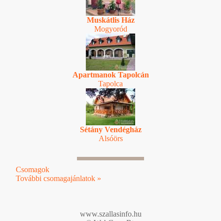
Muskátlis Ház
Mogyoród
Apartmanok Tapolcán
Tapolca
Sétány Vendégház
Alsóörs
Csomagok
További csomagajánlatok »
www.szallasinfo.hu