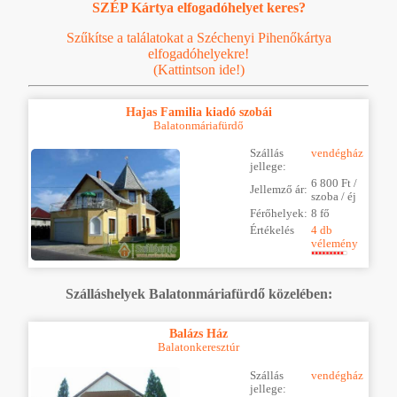
SZÉP Kártya elfogadóhelyet keres?
Szűkítse a találatokat a Széchenyi Pihenőkártya
elfogadóhelyekre!
(Kattintson ide!)
Hajas Familia kiadó szobái
Balatonmáriafürdő
Szállás
vendégház
jellege:
6 800 Ft /
Jellemző ár:
szoba / éj
Férőhelyek:
8 fő
Értékelés
4 db
vélemény
Szálláshelyek Balatonmáriafürdő közelében:
Balázs Ház
Balatonkeresztúr
Szállás
vendégház
jellege: