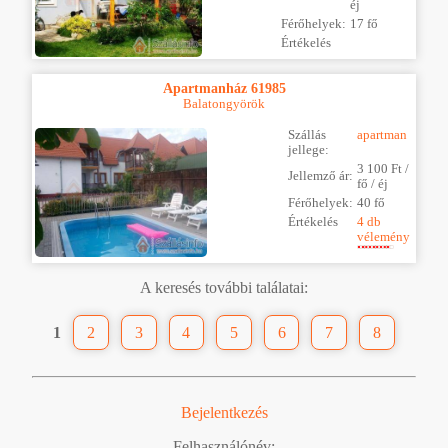
éj
Férőhelyek:
17 fő
Értékelés
Apartmanház 61985
Balatongyörök
Szállás
apartman
jellege:
3 100 Ft /
Jellemző ár:
fő / éj
Férőhelyek:
40 fő
Értékelés
4 db
vélemény
A keresés további találatai:
1
2
3
4
5
6
7
8
Bejelentkezés
Felhasználónév: