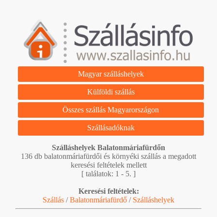
Magyar szálláshelyek
Külföldi szállás
Összes szállás Magyarországon
Szállásadóknak
Szálláshelyek Balatonmáriafürdőn
136 db balatonmáriafürdői és környéki szállás a megadott
keresési feltételek mellett
[ találatok: 1 - 5. ]
Keresési feltételek:
Szállás
/
Balatonmáriafürdő
/
Szálláshelyek