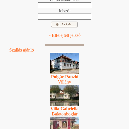
Jelszó:
» Elfelejtett jelszó
Szállás ajánló
Polgár Panzió
Villány
Villa Gabriella
Balatonboglár