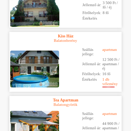
3 500 Ft /
Jellemző ár:
fő / éj
Férőhelyek:
8 fő
Értékelés
Kiss Ház
Balatonberény
Szállás
apartman
jellege:
12 500 Ft /
Jellemző ár:
apartman /
éj
Férőhelyek:
16 fő
Értékelés
1 db
vélemény
Tea Apartman
Balatongyörök
Szállás
apartman
jellege:
44 900 Ft /
Jellemző ár:
apartman /