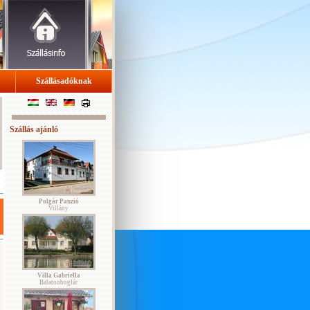
Szállásadóknak
Szállás ajánló
Polgár Panzió
Villány
Villa Gabriella
Balatonboglár