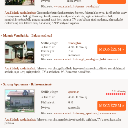
Nyitva:
egész évben
Részletek:
www.szallasinfo.hu/gemes_vendeghaz/
A szálláshely szolgáltatásai:
Csoportok részére kedvezmény, étterem, felszerelt konyha, fürdőszobás vagy
zuhanyozós szobák, grillezőhely, kerékpározás, kerékpárkölcsönzés, légkondicionált szobák,
nemdohányzó szobák, pingpongasztal, saját kert, szauna, TV a szobában, úszómedence, zárt parkoló,
családbarát, kisállat bevihető, bababarát, SZÉP kártya elfogadás.
» Margit Vendégház - Balatonszárszó
Szállás jellege:
vendégház
Jellemző ár:
3 200 Ft / fő / éj
MEGNÉZEM »
Férőhelyek:
7 fő
Nyitva:
szezonális
Részletek:
www.szallasinfo.hu/margit_vendeghaz_balatonszarszo/
A szálláshely szolgáltatásai:
Felszerelt konyha, grillezőhely, ingyenes Internet hozzáférés, nemdohányzó
szobák, saját kert, saját parkoló, TV a szobában, Wi-Fi internet hozzáférés.
» Sarang Apartman - Balatonszárszó
Szállás jellege:
apartman
3 db vélemény
Jellemző ár:
3 000 Ft / fő / éj
Férőhelyek:
6 fő
MEGNÉZEM »
Nyitva:
szezonális
Részletek:
www.szallasinfo.hu/sarang_apartman_balatonszarszo/
A szálláshely szolgáltatásai:
Felszerelt konyha, nemdohányzó szobák, saját kert, TV a szobában, zárt
parkoló.