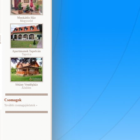
Muskátlis Ház
Mogyoród
Apartmanok Tapolcán
Tapolca
Sétány Vendégház
Alsóörs
Csomagok
További csomagajánlatok »