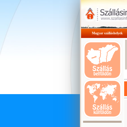
Magyar szálláshelyek