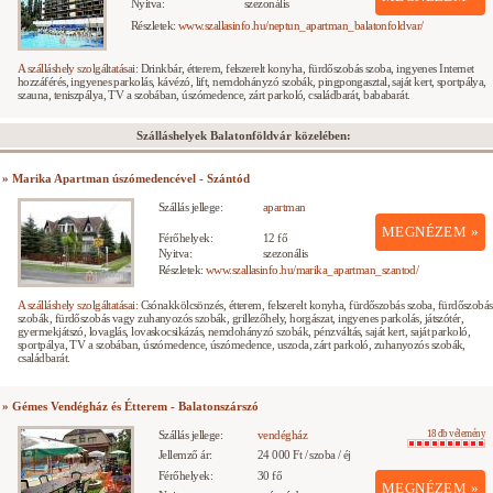
Nyitva:
szezonális
Részletek:
www.szallasinfo.hu/neptun_apartman_balatonfoldvar/
A szálláshely szolgáltatásai:
Drinkbár, étterem, felszerelt konyha, fürdőszobás szoba, ingyenes Internet
hozzáférés, ingyenes parkolás, kávézó, lift, nemdohányzó szobák, pingpongasztal, saját kert, sportpálya,
szauna, teniszpálya, TV a szobában, úszómedence, zárt parkoló, családbarát, bababarát.
Szálláshelyek Balatonföldvár közelében:
» Marika Apartman úszómedencével - Szántód
Szállás jellege:
apartman
MEGNÉZEM »
Férőhelyek:
12 fő
Nyitva:
szezonális
Részletek:
www.szallasinfo.hu/marika_apartman_szantod/
A szálláshely szolgáltatásai:
Csónakkölcsönzés, étterem, felszerelt konyha, fürdőszobás szoba, fürdőszobás
szobák, fürdőszobás vagy zuhanyozós szobák, grillezőhely, horgászat, ingyenes parkolás, játszótér,
gyermekjátszó, lovaglás, lovaskocsikázás, nemdohányzó szobák, pénzváltás, saját kert, saját parkoló,
sportpálya, TV a szobában, úszómedence, úszómedence, uszoda, zárt parkoló, zuhanyozós szobák,
családbarát.
» Gémes Vendégház és Étterem - Balatonszárszó
Szállás jellege:
vendégház
18 db vélemény
Jellemző ár:
24 000 Ft / szoba / éj
Férőhelyek:
30 fő
MEGNÉZEM »