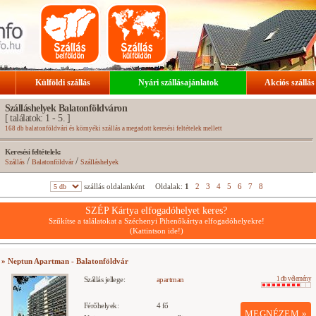
Külföldi szállás
Nyári szállásajánlatok
Akciós szállás
Szálláshelyek Balatonföldváron
[ találatok: 1 - 5. ]
168 db balatonföldvári és környéki szállás a megadott keresési feltételek mellett
Keresési feltételek:
/
/
Szállás
Balatonföldvár
Szálláshelyek
szállás oldalanként
Oldalak:
1
2
3
4
5
6
7
8
SZÉP Kártya elfogadóhelyet keres?
Szűkítse a találatokat a Széchenyi Pihenőkártya elfogadóhelyekre!
(Kattintson ide!)
» Neptun Apartman - Balatonföldvár
Szállás jellege:
apartman
1 db vélemény
Férőhelyek:
4 fő
MEGNÉZEM »