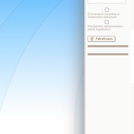
Elolvastam és elfogadom az
Adatkezelési tájékoztatót
Hozzájárulok reklámtartalmú e-
mailek fogadásához.