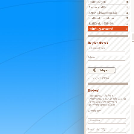
Szálláshelyek
Akciós szállás
SZÉP kártya elfogadás
Szállások belföldön
Szállások külföldön
Szállás gyorskereső
Bejelentkezés
Felhasználónév:
Jelszó:
» Elfelejtett jelszó
Hírlevél
Értesüljön elsőként a
szálláshelyek akciós ajánlatairól,
és vegyen részt ingyenes
nyereményjátékunkban!
Vezetéknév:
Keresztnév:
E-mail cím (@):