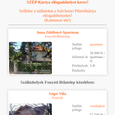
SZÉP Kártya elfogadóhelyet keres?
Szűkítse a találatokat a Széchenyi Pihenőkártya
elfogadóhelyekre!
(Kattintson ide!)
Anna Zöldfenyő Apartman
Fonyód-Bélatelep
Szállás
apartman
jellege:
36 000 Ft /
Jellemző ár:
apartman /
éj
Férőhelyek:
5 fő
Értékelés
Szálláshelyek Fonyód-Bélatelep közelében:
Sziget Villa
Fonyód
Szállás
vendégház
jellege:
57 500 Ft /