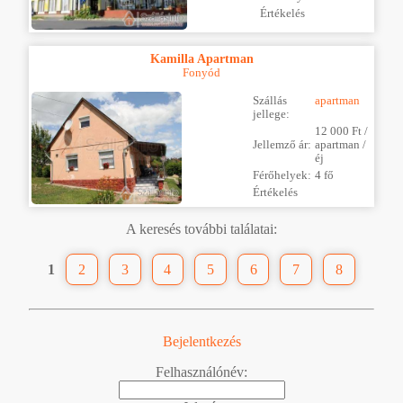
Értékelés
Kamilla Apartman
Fonyód
Szállás
apartman
jellege:
12 000 Ft /
Jellemző ár:
apartman /
éj
Férőhelyek:
4 fő
Értékelés
A keresés további találatai:
1
2
3
4
5
6
7
8
Bejelentkezés
Felhasználónév: