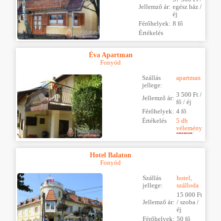
Jellemző ár:
egész ház /
éj
Férőhelyek:
8 fő
Értékelés
Éva Apartman
Fonyód
Szállás
apartman
jellege:
3 500 Ft /
Jellemző ár:
fő / éj
Férőhelyek:
4 fő
Értékelés
5 db
vélemény
Hotel Balaton
Fonyód
Szállás
hotel,
jellege:
szálloda
15 000 Ft
Jellemző ár:
/ szoba /
éj
Férőhelyek:
50 fő