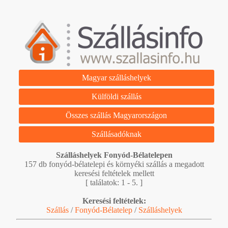
Magyar szálláshelyek
Külföldi szállás
Összes szállás Magyarországon
Szállásadóknak
Szálláshelyek Fonyód-Bélatelepen
157 db fonyód-bélatelepi és környéki szállás a megadott
keresési feltételek mellett
[ találatok: 1 - 5. ]
Keresési feltételek:
Szállás
/
Fonyód-Bélatelep
/
Szálláshelyek