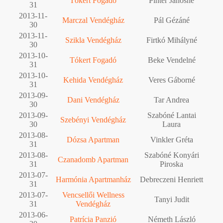
Tókert Fogadó
Pintér Jánosné
31
2013-11-
Marczal Vendégház
Pál Gézáné
30
2013-11-
Szikla Vendégház
Firtkó Mihályné
30
2013-10-
Tókert Fogadó
Beke Vendelné
31
2013-10-
Kehida Vendégház
Veres Gáborné
31
2013-09-
Dani Vendégház
Tar Andrea
30
2013-09-
Szabóné Lantai
Szebényi Vendégház
30
Laura
2013-08-
Dózsa Apartman
Vinkler Gréta
31
2013-08-
Szabóné Konyári
Czanadomb Apartman
31
Piroska
2013-07-
Harmónia Apartmanház
Debreczeni Henriett
31
2013-07-
Vencsellői Wellness
Tanyi Judit
31
Vendégház
2013-06-
Patrícia Panzió
Németh László