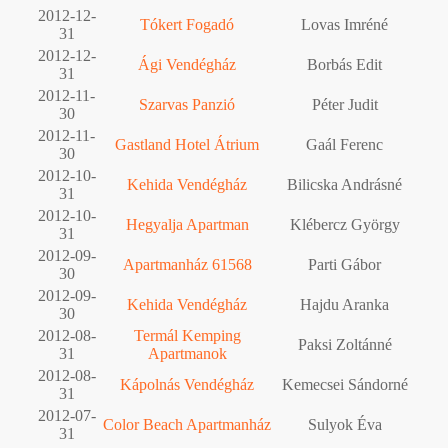
2012-12-
Tókert Fogadó
Lovas Imréné
31
2012-12-
Ági Vendégház
Borbás Edit
31
2012-11-
Szarvas Panzió
Péter Judit
30
2012-11-
Gastland Hotel Átrium
Gaál Ferenc
30
2012-10-
Kehida Vendégház
Bilicska Andrásné
31
2012-10-
Hegyalja Apartman
Klébercz György
31
2012-09-
Apartmanház 61568
Parti Gábor
30
2012-09-
Kehida Vendégház
Hajdu Aranka
30
2012-08-
Termál Kemping
Paksi Zoltánné
31
Apartmanok
2012-08-
Kápolnás Vendégház
Kemecsei Sándorné
31
2012-07-
Color Beach Apartmanház
Sulyok Éva
31