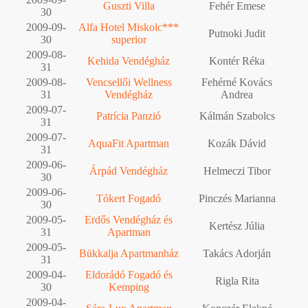
Guszti Villa
Fehér Emese
30
2009-09-
Alfa Hotel Miskolc***
Putnoki Judit
30
superior
2009-08-
Kehida Vendégház
Kontér Réka
31
2009-08-
Vencsellői Wellness
Fehérné Kovács
31
Vendégház
Andrea
2009-07-
Patrícia Panzió
Kálmán Szabolcs
31
2009-07-
AquaFit Apartman
Kozák Dávid
31
2009-06-
Árpád Vendégház
Helmeczi Tibor
30
2009-06-
Tókert Fogadó
Pinczés Marianna
30
2009-05-
Erdős Vendégház és
Kertész Júlia
31
Apartman
2009-05-
Bükkalja Apartmanház
Takács Adorján
31
2009-04-
Eldorádó Fogadó és
Rigla Rita
30
Kemping
2009-04-