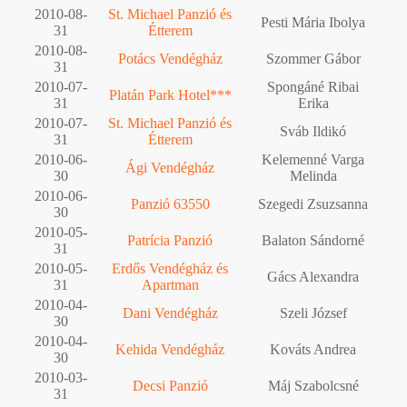
2010-08-
St. Michael Panzió és
Pesti Mária Ibolya
31
Étterem
2010-08-
Potács Vendégház
Szommer Gábor
31
2010-07-
Spongáné Ribai
Platán Park Hotel***
31
Erika
2010-07-
St. Michael Panzió és
Sváb Ildikó
31
Étterem
2010-06-
Kelemenné Varga
Ági Vendégház
30
Melinda
2010-06-
Panzió 63550
Szegedi Zsuzsanna
30
2010-05-
Patrícia Panzió
Balaton Sándorné
31
2010-05-
Erdős Vendégház és
Gács Alexandra
31
Apartman
2010-04-
Dani Vendégház
Szeli József
30
2010-04-
Kehida Vendégház
Kováts Andrea
30
2010-03-
Decsi Panzió
Máj Szabolcsné
31