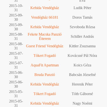
31
Éva
2015-10-
Kehida Vendégház
Ludik Péter
31
2015-09-
Vendégház 66181
Doros Tamás
30
2015-09-
Kehida Vendégház
Szvoboda Rózsa
30
2015-08-
Fekete Macska Panzió
Schiller András
31
Étterem
2015-08-
Guest Friend Vendégház
Kittler Zsuzsanna
31
2015-07-
Tókert Fogadó
Kovácsné Pál Nóra
31
2015-07-
AquaFit Apartman
Koics Géza
31
2015-06-
Bruda Panzió
Babcsán Józsefné
30
2015-06-
Kehida Vendégház
Herenik Péter
30
2015-05-
Tókert Fogadó
Tóth Gáborné
31
2015-05-
Kehida Vendégház
Nagy Noémi
31