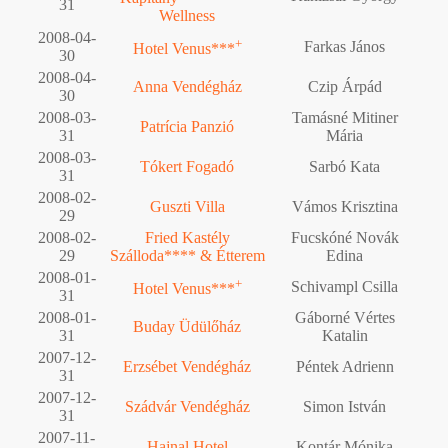
31
Wellness
2008-04-
+
Farkas János
Hotel Venus***
30
2008-04-
Anna Vendégház
Czip Árpád
30
2008-03-
Tamásné Mitiner
Patrícia Panzió
31
Mária
2008-03-
Tókert Fogadó
Sarbó Kata
31
2008-02-
Guszti Villa
Vámos Krisztina
29
2008-02-
Fried Kastély
Fucskóné Novák
29
Szálloda**** & Étterem
Edina
2008-01-
+
Schivampl Csilla
Hotel Venus***
31
2008-01-
Gáborné Vértes
Buday Üdülőház
31
Katalin
2007-12-
Erzsébet Vendégház
Péntek Adrienn
31
2007-12-
Szádvár Vendégház
Simon István
31
2007-11-
Hajnal Hotel
Kontár Mónika