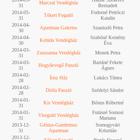
Marczal Vendégház
31
Bernadett
2014-05-
Fodorné Petróczi
Tókert Fogadó
31
Katalin
2014-04-
Apartman Galerius
Szaniszló Petra
30
2014-04-
Szabóné Kemény
Kehida Vendégház
30
Éva
2014-03-
Zsuzsanna Vendégház
Monek Petra
31
2014-03-
Bartáné Fekete
Hegyilevegő Panzió
31
Ágnes
2014-02-
Írisz Ház
Lukács Tímea
28
2014-02-
Diófa Panzió
Szédelyi Sándor
28
2014-01-
Kis Vendégház
Bónus Róbertné
31
2014-01-
Futásné Somosi
Visegrád Vendégház
31
Mariann
2013-12-
Génius-Gambrinus
Somogyvári
31
Apartman
Krisztián
2013-12-