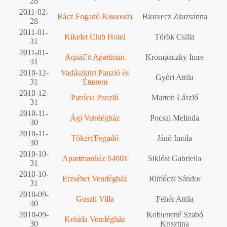
28
2011-02-
Rácz Fogadó Kisoroszi
Birovecz Zsuzsanna
28
2011-01-
Kikelet Club Hotel
Török Csilla
31
2011-01-
AquaFit Apartman
Krompaczky Imre
31
2010-12-
Vadászkürt Panzió és
Gyõri Attila
31
Étterem
2010-12-
Patrícia Panzió
Marton László
31
2010-11-
Ági Vendégház
Pocsai Melinda
30
2010-11-
Tókert Fogadó
Jánó Imola
30
2010-10-
Apartmanház 64001
Siklósi Gabriella
31
2010-10-
Erzsébet Vendégház
Rimóczi Sándor
31
2010-09-
Guszti Villa
Fehér Attila
30
2010-09-
Koblencné Szabó
Kehida Vendégház
30
Krisztina