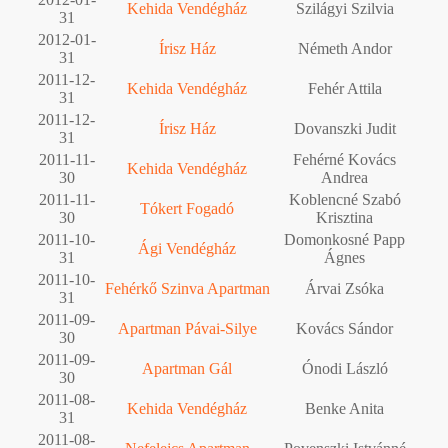
Kehida Vendégház
Szilágyi Szilvia
31
2012-01-
Írisz Ház
Németh Andor
31
2011-12-
Kehida Vendégház
Fehér Attila
31
2011-12-
Írisz Ház
Dovanszki Judit
31
2011-11-
Fehérné Kovács
Kehida Vendégház
30
Andrea
2011-11-
Koblencné Szabó
Tókert Fogadó
30
Krisztina
2011-10-
Domonkosné Papp
Ági Vendégház
31
Ágnes
2011-10-
Fehérkő Szinva Apartman
Árvai Zsóka
31
2011-09-
Apartman Pávai-Silye
Kovács Sándor
30
2011-09-
Apartman Gál
Ónodi László
30
2011-08-
Kehida Vendégház
Benke Anita
31
2011-08-