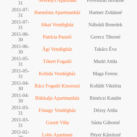
Nefelejcs Apartman
Povenszki Istvánné
31
2011-07-
Harmónia Apartmanház
Hartner Zoltánné
31
2011-07-
Jókai Vendégház
Nábrádi Benedek
31
2011-06-
Patrícia Panzió
Gerecz Tiborné
30
2011-06-
Ági Vendégház
Takács Éva
30
2011-05-
Tókert Fogadó
Mudri Attila
31
2011-05-
Kehida Vendégház
Maga Ferenc
31
2011-04-
Rácz Fogadó Kisoroszi
Kolláth Viktória
30
2011-04-
Bükkalja Apartmanház
Rimóczi Katalin
30
2011-03-
Fónagy Vendégház
Dézsy Attila
31
2011-03-
Guszti Villa
Sánta Gáborné
31
2011-02-
Lobo Apartman
Pityer Károlyné