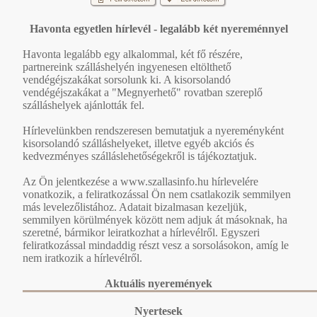
Havonta egyetlen hírlevél - legalább két nyereménnyel
Havonta legalább egy alkalommal, két fő részére,
partnereink szálláshelyén ingyenesen eltölthető
vendégéjszakákat sorsolunk ki. A kisorsolandó
vendégéjszakákat a "Megnyerhető" rovatban szereplő
szálláshelyek ajánlották fel.
Hírlevelünkben rendszeresen bemutatjuk a nyereményként
kisorsolandó szálláshelyeket, illetve egyéb akciós és
kedvezményes szálláslehetőségekről is tájékoztatjuk.
Az Ön jelentkezése a www.szallasinfo.hu hírlevelére
vonatkozik, a feliratkozással Ön nem csatlakozik semmilyen
más levelezőlistához. Adatait bizalmasan kezeljük,
semmilyen körülmények között nem adjuk át másoknak, ha
szeretné, bármikor leiratkozhat a hírlevélről. Egyszeri
feliratkozással mindaddig részt vesz a sorsolásokon, amíg le
nem iratkozik a hírlevélről.
Aktuális nyeremények
Nyertesek