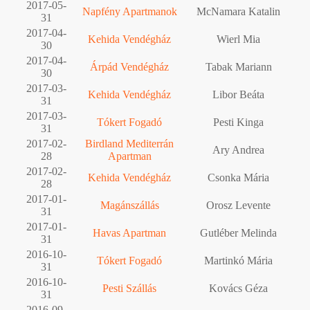
2017-05-
Napfény Apartmanok
McNamara Katalin
31
2017-04-
Kehida Vendégház
Wierl Mia
30
2017-04-
Árpád Vendégház
Tabak Mariann
30
2017-03-
Kehida Vendégház
Libor Beáta
31
2017-03-
Tókert Fogadó
Pesti Kinga
31
2017-02-
Birdland Mediterrán
Ary Andrea
28
Apartman
2017-02-
Kehida Vendégház
Csonka Mária
28
2017-01-
Magánszállás
Orosz Levente
31
2017-01-
Havas Apartman
Gutléber Melinda
31
2016-10-
Tókert Fogadó
Martinkó Mária
31
2016-10-
Pesti Szállás
Kovács Géza
31
2016-09-