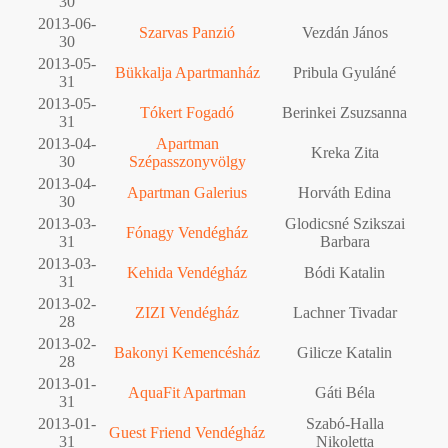
30
2013-06-
Szarvas Panzió
Vezdán János
30
2013-05-
Bükkalja Apartmanház
Pribula Gyuláné
31
2013-05-
Tókert Fogadó
Berinkei Zsuzsanna
31
2013-04-
Apartman
Kreka Zita
30
Szépasszonyvölgy
2013-04-
Apartman Galerius
Horváth Edina
30
2013-03-
Glodicsné Szikszai
Fónagy Vendégház
31
Barbara
2013-03-
Kehida Vendégház
Bódi Katalin
31
2013-02-
ZIZI Vendégház
Lachner Tivadar
28
2013-02-
Bakonyi Kemencésház
Gilicze Katalin
28
2013-01-
AquaFit Apartman
Gáti Béla
31
2013-01-
Szabó-Halla
Guest Friend Vendégház
31
Nikoletta