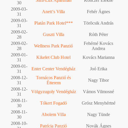
Sára-Lux Apartman
Konczér Elekné
30
2009-03-
Anett‘s Villa
Fehér Ágnes
31
2009-03-
Platán Park Hotel***
Törõcsik András
31
2009-02-
Guszti Villa
Róth Péter
28
2009-02-
Fehérné Kovács
Wellness Park Panzió
28
Andrea
2009-01-
Kikelet Club Hotel
Kovács Marianna
31
2009-01-
Enter Center Vendégház
Joó Erika
31
2008-12-
Tornácos Panzió és
Nagy Tibor
31
Étterem
2008-12-
Völgyzugoly Vendégház
Vámos Vilmosné
31
2008-11-
Tókert Fogadó
Grósz Menyhértné
30
2008-11-
Abolem Villa
Nagy Tünde
30
2008-10-
Patrícia Panzió
Novák Ágnes