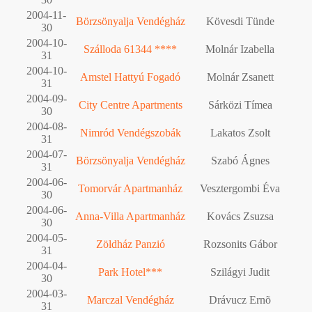
2004-11-
Börzsönyalja Vendégház
Kövesdi Tünde
30
2004-10-
Szálloda 61344 ****
Molnár Izabella
31
2004-10-
Amstel Hattyú Fogadó
Molnár Zsanett
31
2004-09-
City Centre Apartments
Sárközi Tímea
30
2004-08-
Nimród Vendégszobák
Lakatos Zsolt
31
2004-07-
Börzsönyalja Vendégház
Szabó Ágnes
31
2004-06-
Tomorvár Apartmanház
Vesztergombi Éva
30
2004-06-
Anna-Villa Apartmanház
Kovács Zsuzsa
30
2004-05-
Zöldház Panzió
Rozsonits Gábor
31
2004-04-
Park Hotel***
Szilágyi Judit
30
2004-03-
Marczal Vendégház
Drávucz Ernõ
31