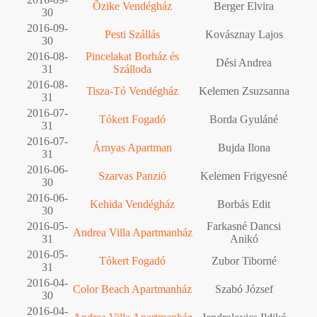
Õzike Vendégház
Berger Elvira
30
2016-09-
Pesti Szállás
Kovásznay Lajos
30
2016-08-
Pincelakat Borház és
Dési Andrea
31
Szálloda
2016-08-
Tisza-Tó Vendégház
Kelemen Zsuzsanna
31
2016-07-
Tókert Fogadó
Borda Gyuláné
31
2016-07-
Árnyas Apartman
Bujda Ilona
31
2016-06-
Szarvas Panzió
Kelemen Frigyesné
30
2016-06-
Kehida Vendégház
Borbás Edit
30
2016-05-
Farkasné Dancsi
Andrea Villa Apartmanház
31
Anikó
2016-05-
Tókert Fogadó
Zubor Tiborné
31
2016-04-
Color Beach Apartmanház
Szabó József
30
2016-04-