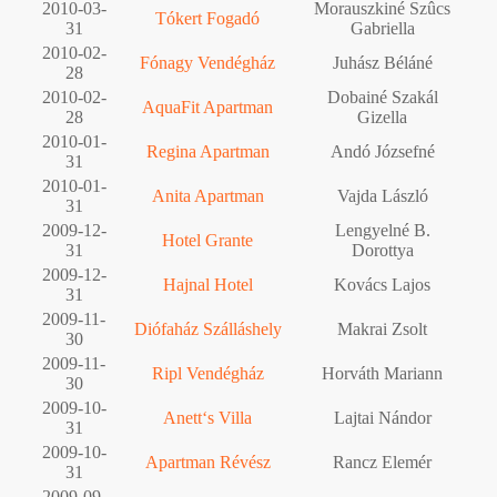
2010-03-
Morauszkiné Szûcs
Tókert Fogadó
31
Gabriella
2010-02-
Fónagy Vendégház
Juhász Béláné
28
2010-02-
Dobainé Szakál
AquaFit Apartman
28
Gizella
2010-01-
Regina Apartman
Andó Józsefné
31
2010-01-
Anita Apartman
Vajda László
31
2009-12-
Lengyelné B.
Hotel Grante
31
Dorottya
2009-12-
Hajnal Hotel
Kovács Lajos
31
2009-11-
Diófaház Szálláshely
Makrai Zsolt
30
2009-11-
Ripl Vendégház
Horváth Mariann
30
2009-10-
Anett‘s Villa
Lajtai Nándor
31
2009-10-
Apartman Révész
Rancz Elemér
31
2009-09-