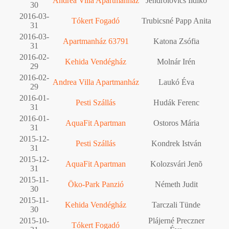
Andrea Villa Apartmanház
Jendrolovics Ildikó
30
2016-03-
Tókert Fogadó
Trubicsné Papp Anita
31
2016-03-
Apartmanház 63791
Katona Zsófia
31
2016-02-
Kehida Vendégház
Molnár Irén
29
2016-02-
Andrea Villa Apartmanház
Laukó Éva
29
2016-01-
Pesti Szállás
Hudák Ferenc
31
2016-01-
AquaFit Apartman
Ostoros Mária
31
2015-12-
Pesti Szállás
Kondrek István
31
2015-12-
AquaFit Apartman
Kolozsvári Jenõ
31
2015-11-
Öko-Park Panzió
Németh Judit
30
2015-11-
Kehida Vendégház
Tarczali Tünde
30
2015-10-
Plájerné Preczner
Tókert Fogadó