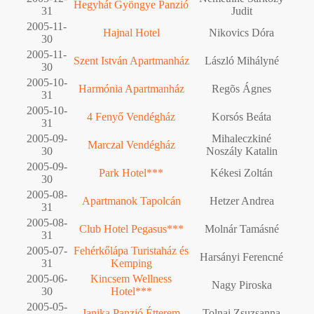
Hegyhát Gyöngye Panzió
31
Judit
2005-11-
Hajnal Hotel
Nikovics Dóra
30
2005-11-
Szent István Apartmanház
László Mihályné
30
2005-10-
Harmónia Apartmanház
Regõs Ágnes
31
2005-10-
4 Fenyő Vendégház
Korsós Beáta
31
2005-09-
Mihaleczkiné
Marczal Vendégház
30
Noszály Katalin
2005-09-
Park Hotel***
Kékesi Zoltán
30
2005-08-
Apartmanok Tapolcán
Hetzer Andrea
31
2005-08-
Club Hotel Pegasus***
Molnár Tamásné
31
2005-07-
Fehérkőlápa Turistaház és
Harsányi Ferencné
31
Kemping
2005-06-
Kincsem Wellness
Nagy Piroska
30
Hotel***
2005-05-
Janika Panzió Étterem
Tolnai Zsuzsanna