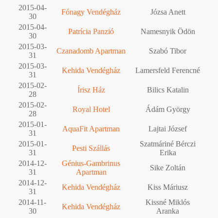
2015-04-
Fónagy Vendégház
Józsa Anett
30
2015-04-
Patrícia Panzió
Namesnyik Ödön
30
2015-03-
Czanadomb Apartman
Szabó Tibor
31
2015-03-
Kehida Vendégház
Lamersfeld Ferencné
31
2015-02-
Írisz Ház
Bilics Katalin
28
2015-02-
Royal Hotel
Ádám György
28
2015-01-
AquaFit Apartman
Lajtai József
31
2015-01-
Szatmáriné Bérczi
Pesti Szállás
31
Erika
2014-12-
Génius-Gambrinus
Sike Zoltán
31
Apartman
2014-12-
Kehida Vendégház
Kiss Máriusz
31
2014-11-
Kissné Miklós
Kehida Vendégház
30
Aranka