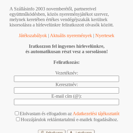
A Szállásinfo 2003 novemberétől, partnereivel
együttműködésben, közös nyereményjátékot szervez,
melynek keretében értékes vendégéjszakák kerülnek
kisorsolásra a hírlevelünkre feliratkozott olvasók között.
Játékszabályok
|
Aktuális nyeremények
|
Nyertesek
Iratkozzon fel ingyenes hírlevelünkre,
és automatikusan részt vesz a sorsoláson!
Feliratkozás:
Vezetéknév:
Keresztnév:
E-mail cím (@):
Elolvastam és elfogadom az
Adatkezelési tájékoztatót
Hozzájárulok reklámtartalmú e-mailek fogadásához.