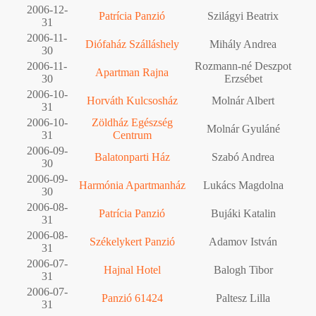
2006-12-
Patrícia Panzió
Szilágyi Beatrix
31
2006-11-
Diófaház Szálláshely
Mihály Andrea
30
2006-11-
Rozmann-né Deszpot
Apartman Rajna
30
Erzsébet
2006-10-
Horváth Kulcsosház
Molnár Albert
31
2006-10-
Zöldház Egészség
Molnár Gyuláné
31
Centrum
2006-09-
Balatonparti Ház
Szabó Andrea
30
2006-09-
Harmónia Apartmanház
Lukács Magdolna
30
2006-08-
Patrícia Panzió
Bujáki Katalin
31
2006-08-
Székelykert Panzió
Adamov István
31
2006-07-
Hajnal Hotel
Balogh Tibor
31
2006-07-
Panzió 61424
Paltesz Lilla
31