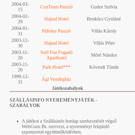
2004-03-
CenTrum Panzió
Gudor Szilvia
15
2004-02-
Hajnal Hotel
Benkócs Gyuláné
29
2004-01-
Páfrány Panzió
Villás Károly
31
2003-12-
Hajnal Hotel
Villás Péter
30
2003-11-
Szél Fiai Fogadó
Móré Nándor
20
Aparthotel
2003-11-
Park Hotel***
Kövesdi Tünde
20
1999-12-
Ági Vendégház
31
Játékszabályok
SZÁLLÁSINFO NYEREMÉNYJÁTÉK -
SZABÁLYOK
A játékot a Szállásinfo honlap szerkesztését végző
WebGuru Bt. szervezi, a nyereményt felajánló
szponzorral együttműködésben.