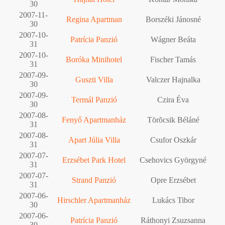
30
2007-11-
Regina Apartman
Borszéki Jánosné
30
2007-10-
Patrícia Panzió
Wágner Beáta
31
2007-10-
Boróka Minihotel
Fischer Tamás
31
2007-09-
Guszti Villa
Valczer Hajnalka
30
2007-09-
Termál Panzió
Czira Éva
30
2007-08-
Fenyő Apartmanház
Törõcsik Béláné
31
2007-08-
Apart Júlia Villa
Csufor Oszkár
31
2007-07-
Erzsébet Park Hotel
Csehovics Györgyné
31
2007-07-
Strand Panzió
Opre Erzsébet
31
2007-06-
Hirschler Apartmanház
Lukács Tibor
30
2007-06-
Patrícia Panzió
Ráthonyi Zsuzsanna
30