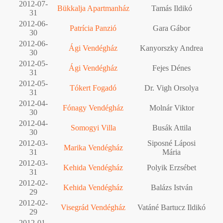
2012-07-
Bükkalja Apartmanház
Tamás Ildikó
31
2012-06-
Patrícia Panzió
Gara Gábor
30
2012-06-
Ági Vendégház
Kanyorszky Andrea
30
2012-05-
Ági Vendégház
Fejes Dénes
31
2012-05-
Tókert Fogadó
Dr. Vigh Orsolya
31
2012-04-
Fónagy Vendégház
Molnár Viktor
30
2012-04-
Somogyi Villa
Busák Attila
30
2012-03-
Siposné Láposi
Marika Vendégház
31
Mária
2012-03-
Kehida Vendégház
Polyik Erzsébet
31
2012-02-
Kehida Vendégház
Balázs István
29
2012-02-
Visegrád Vendégház
Vatáné Bartucz Ildikó
29
2012-01-