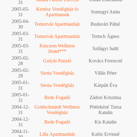
31
2005-05-
Kertész Vendégház és
Somogyi Anita
31
Apartmanok
2005-04-
Tomorvár Apartmanház
Budavári Pálné
30
2005-03-
Tomorvár Apartmanház
Tertsch Ágnes
31
2005-03-
Kincsem Wellness
Szilágyi Judit
31
Hotel***
2005-02-
Gulyás Panzió
Kovács Ferencné
28
2005-02-
Siesta Vendégház
Villás Péter
28
2005-01-
Siesta Vendégház
Kárpáti Éva
31
2005-01-
Bede Fogadó
Zádori Krisztina
31
2004-12-
Goldschmiedt Wellness
Pötörkéné Turza
31
Vendégház
Katalin
2004-12-
Bede Fogadó
Kis Katalin
31
2004-11-
Lilla Apartmanház
Kalóz Ervinné
30