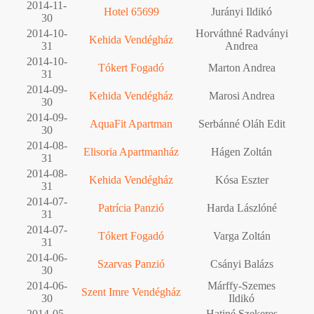
2014-11-
Hotel 65699
Jurányi Ildikó
30
2014-10-
Horváthné Radványi
Kehida Vendégház
31
Andrea
2014-10-
Tókert Fogadó
Marton Andrea
31
2014-09-
Kehida Vendégház
Marosi Andrea
30
2014-09-
AquaFit Apartman
Serbánné Oláh Edit
30
2014-08-
Elisoria Apartmanház
Hágen Zoltán
31
2014-08-
Kehida Vendégház
Kósa Eszter
31
2014-07-
Patrícia Panzió
Harda Lászlóné
31
2014-07-
Tókert Fogadó
Varga Zoltán
31
2014-06-
Szarvas Panzió
Csányi Balázs
30
2014-06-
Márffy-Szemes
Szent Imre Vendégház
30
Ildikó
2014-05-
Hatiné Szekeres