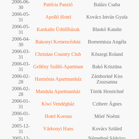
2006-06-
Patrícia Panzió
Balázs Csaba
30
2006-05-
Apolló Hotel
Kovács István Gyula
31
2006-05-
Kankalin Üdülőházak
Blaskó Katalin
31
2006-04-
Bakonyi Kemencésház
Bornemisza Angéla
30
2006-03-
Christian Country Club
Kõszegi Roland
31
2006-03-
Gellény Szálló-Apartman
Bakó Krisztina
31
2006-02-
Zámboriné Kiss
Harmónia Apartmanház
28
Zsuzsanna
2006-02-
Mandula Apartmanház
Török Henrichné
28
2006-01-
Kiwi Vendégház
Czibere Ágnes
31
2006-01-
Hotel Korona
Móré Noémi
31
2005-12-
Várkonyi Haus
Kovács Szilárd
31
2005-12-
Némethné Sárközy