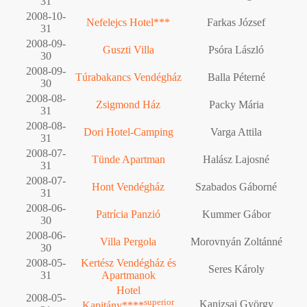
31
2008-10-
Nefelejcs Hotel***
Farkas József
31
2008-09-
Guszti Villa
Psóra László
30
2008-09-
Túrabakancs Vendégház
Balla Péterné
30
2008-08-
Zsigmond Ház
Packy Mária
31
2008-08-
Dori Hotel-Camping
Varga Attila
31
2008-07-
Tünde Apartman
Halász Lajosné
31
2008-07-
Hont Vendégház
Szabados Gáborné
31
2008-06-
Patrícia Panzió
Kummer Gábor
30
2008-06-
Villa Pergola
Morovnyán Zoltánné
30
2008-05-
Kertész Vendégház és
Seres Károly
31
Apartmanok
Hotel
2008-05-
superior
Kanizsai György
Kapitány****