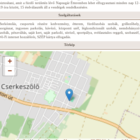
biztosítani, amit a fürdő területén lévő Napsugár Étteremben lehet elfogyasztani minden nap 12-
19 óra között, 15 ételválaszték áll a vendégek rendelkezésére.
Szolgáltatások
Borkóstolás, csoportok részére kedvezmény, étterem, fürdőszobás szobák, grillezőhely,
horgászat, ingyenes parkolás, kávézó, központi széf, légkondicionált szobák, nemdohányzó
szobák, pénzváltás, saját kert, saját parkoló, söröző, sportpálya, svédasztalos reggeli, szobaszéf,
Wi-Fi internet hozzáférés, SZÉP kártya elfogadás.
Térkép
+
−