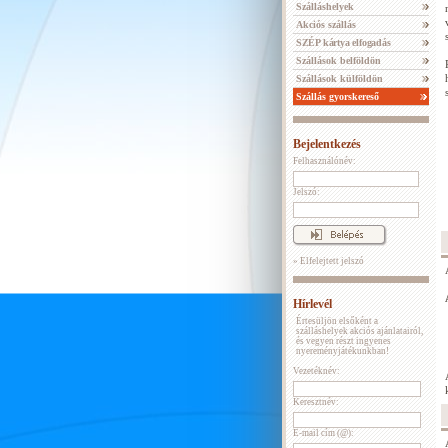
Szálláshelyek
Akciós szállás
SZÉP kártya elfogadás
Szállások belföldön
Szállások külföldön
Szállás gyorskereső
Bejelentkezés
Felhasználónév:
Jelszó:
» Elfelejtett jelszó
Hírlevél
Értesüljön elsőként a
szálláshelyek akciós ajánlatairól,
és vegyen részt ingyenes
nyereményjátékunkban!
Vezetéknév:
Keresztnév:
E-mail cím (@):