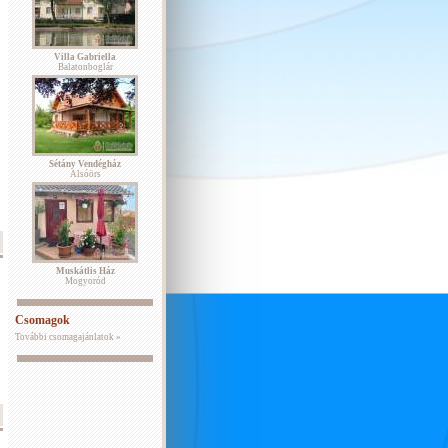
Villa Gabriella
Balatonboglár
Sétány Vendégház
Alsóörs
Muskátlis Ház
Mogyoród
Csomagok
További csomagajánlatok »