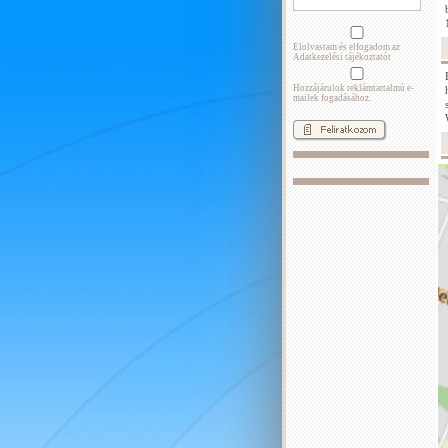
Elolvastam és elfogadom az
Adatkezelési tájékoztatót
Hozzájárulok reklámtartalmú e-
mailek fogadásához.