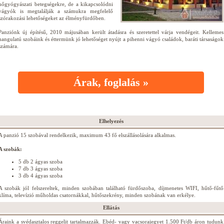
nőgyógyászati betegségekre, de a kikapcsolódni
vágyók is megtalálják a számukra megfelelő
szórakozási lehetőségeket az élményfürdőben.
Panziónk új építésű, 2010 májusában került átadásra és szeretettel várja vendégeit. Kellemes
hangulatú szobáink és éttermünk jó lehetőséget nyújt a pihenni vágyó családok, baráti társaságok
számára.
Árak, foglalás »
Elhelyezés
A panzió 15 szobával rendelkezik, maximum 43 fő elszállásolására alkalmas.
A szobák:
5 db 2 ágyas szoba
7 db 3 ágyas szoba
3 db 4 ágyas szoba
A szobák jól felszereltek, minden szobában található fürdőszoba, díjmenetes WIFI, hűtő-fűtő
klíma, televízió műholdas csatornákkal, hűtőszekrény, minden szobának van erkélye.
Ellátás
Áraink a svédasztalos reggelit tartalmazzák. Ebéd- vagy vacsorajegyet 1.500 Ft/db áron tudunk