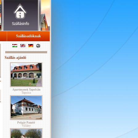
Szállásadóknak
Szállás ajánló
Apartmanok Tapolcán
Tapolca
Polgár Panzió
Villány