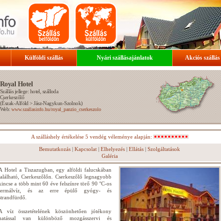
Külföldi szállás
Nyári szállásajánlatok
Akciós szállás
Royal Hotel
Szállás jellege: hotel, szálloda
Cserkeszőlő
(
Észak-Alföld
>
Jász-Nagykun-Szolnok
)
Web:
www.szallasinfo.hu/royal_panzio_cserkeszolo
A szálláshely értékelése 5 vendég véleménye alapján:
Bemutatkozás
|
Kapcsolat
|
Elhelyezés
|
Ellátás
|
Szolgáltatások
Galéria
A Hotel a Tiszazugban, egy alföldi falucskában
található, Cserkeszőlőn. Cserkeszőlő legnagyobb
kincse a több mint 60 éve felszínre törő 90 °C-os
termálvíz, és az erre épülő gyógy- és
strandfürdő.
A víz összetételének köszönhetően jótékony
hatással van különböző mozgásszervi és