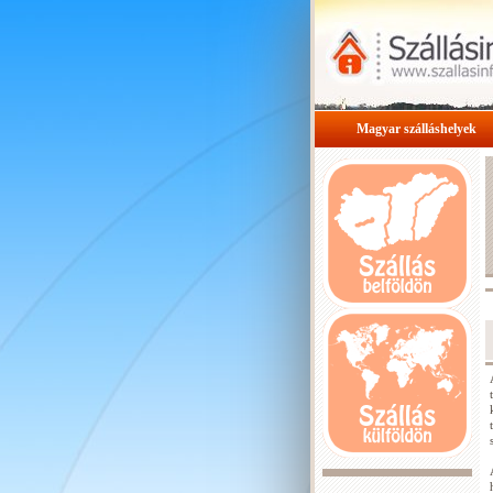
Magyar szálláshelyek