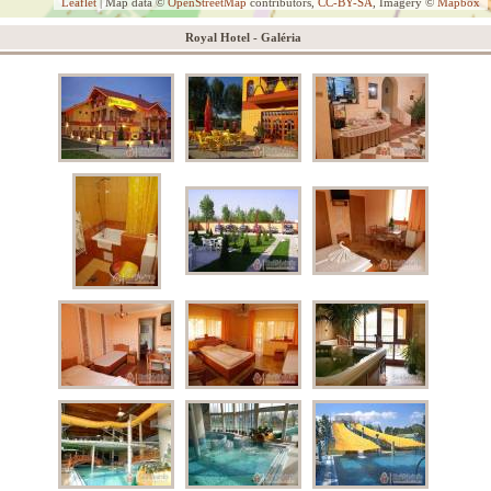
Leaflet
| Map data ©
OpenStreetMap
contributors,
CC-BY-SA
, Imagery ©
Mapbox
Royal Hotel - Galéria