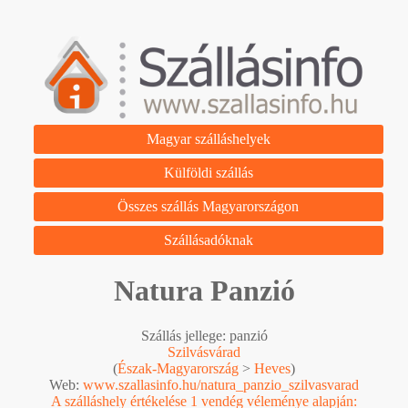
Magyar szálláshelyek
Külföldi szállás
Összes szállás Magyarországon
Szállásadóknak
Natura Panzió
Szállás jellege: panzió
Szilvásvárad
(
Észak-Magyarország
>
Heves
)
Web:
www.szallasinfo.hu/natura_panzio_szilvasvarad
A szálláshely értékelése 1 vendég véleménye alapján: