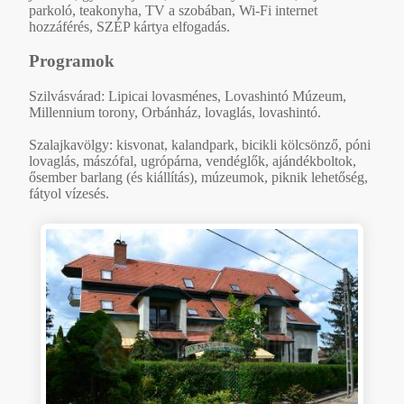
parkoló, teakonyha, TV a szobában, Wi-Fi internet
hozzáférés, SZÉP kártya elfogadás.
Programok
Szilvásvárad: Lipicai lovasménes, Lovashintó Múzeum,
Millennium torony, Orbánház, lovaglás, lovashintó.
Szalajkavölgy: kisvonat, kalandpark, bicikli kölcsönző, póni
lovaglás, mászófal, ugrópárna, vendéglők, ajándékboltok,
ősember barlang (és kiállítás), múzeumok, piknik lehetőség,
fátyol vízesés.