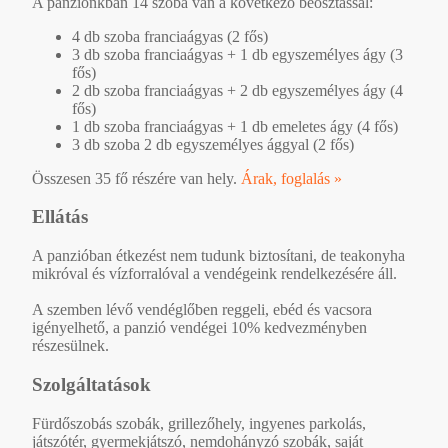
A panziónkban 14 szoba van a következő beosztással:
4 db szoba franciaágyas (2 fős)
3 db szoba franciaágyas + 1 db egyszemélyes ágy (3
fős)
2 db szoba franciaágyas + 2 db egyszemélyes ágy (4
fős)
1 db szoba franciaágyas + 1 db emeletes ágy (4 fős)
3 db szoba 2 db egyszemélyes ággyal (2 fős)
Összesen 35 fő részére van hely.
Árak, foglalás »
Ellátás
A panzióban étkezést nem tudunk biztosítani, de teakonyha
mikróval és vízforralóval a vendégeink rendelkezésére áll.
A szemben lévő vendéglőben reggeli, ebéd és vacsora
igényelhető, a panzió vendégei 10% kedvezményben
részesülnek.
Szolgáltatások
Fürdőszobás szobák, grillezőhely, ingyenes parkolás,
játszótér, gyermekjátszó, nemdohányzó szobák, saját