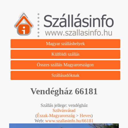
Magyar szálláshelyek
Külföldi szállás
Összes szállás Magyarországon
Szállásadóknak
Vendégház 66181
Szállás jellege: vendégház
Szilvásvárad
(
Észak-Magyarország
>
Heves
)
Web:
www.szallasinfo.hu/66181