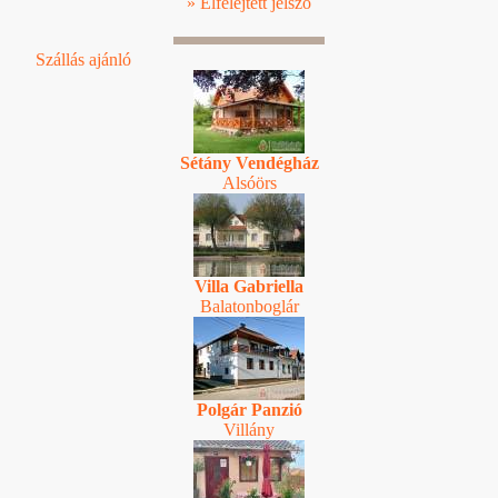
» Elfelejtett jelszó
Szállás ajánló
Sétány Vendégház
Alsóörs
Villa Gabriella
Balatonboglár
Polgár Panzió
Villány