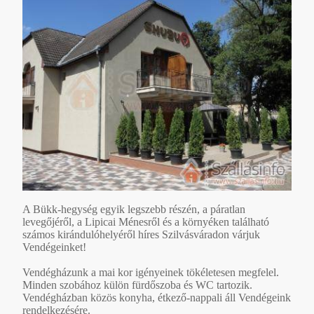
A Bükk-hegység egyik legszebb részén, a páratlan
levegőjéről, a Lipicai Ménesről és a környéken található
számos kirándulóhelyéről híres Szilvásváradon várjuk
Vendégeinket!
Vendégházunk a mai kor igényeinek tökéletesen megfelel.
Minden szobához külön fürdőszoba és WC tartozik.
Vendégházban közös konyha, étkező-nappali áll Vendégeink
rendelkezésére.