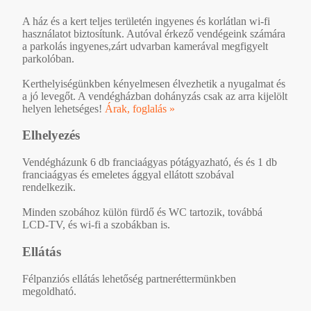
A ház és a kert teljes területén ingyenes és korlátlan wi-fi
használatot biztosítunk. Autóval érkező vendégeink számára
a parkolás ingyenes,zárt udvarban kamerával megfigyelt
parkolóban.
Kerthelyiségünkben kényelmesen élvezhetik a nyugalmat és
a jó levegőt. A vendégházban dohányzás csak az arra kijelölt
helyen lehetséges!
Árak, foglalás »
Elhelyezés
Vendégházunk 6 db franciaágyas pótágyazható, és és 1 db
franciaágyas és emeletes ággyal ellátott szobával
rendelkezik.
Minden szobához külön fürdő és WC tartozik, továbbá
LCD-TV, és wi-fi a szobákban is.
Ellátás
Félpanziós ellátás lehetőség partneréttermünkben
megoldható.