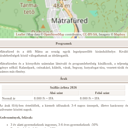
Leaflet
| Map data ©
OpenStreetMap
contributors,
CC-BY-SA
, Imagery ©
Mapbox
Programok
Mátrafüred és a déli Mátra az ország egyik legnépszerűbb kirándulóhelye. Kiváló
túralehetőségek közül válogathatnak az idelátogatók.
Mátrafüreden és a környékén számtalan látnivaló és programlehetőség kínálkozik, a teljesség
igénye nélkül. Kalandpark, csónakázó, kilátók, várak, Segway, kutyafogat túra, vezetett túrák és
számos más élmény.
Árak
Szállás árlista 2026
Alsó szint
Felső szint
Normál ár
8.000 Ft + IFA
8.000 Ft + IFA
Az árak fő/éj-ben értetődőek, a kiemelt időszakok 3-4 napos ünnepek, illetve karácsony és
szilveszter közötti napok.
Kedvezmények, felárak:
3 év alatti gyermekeknek ingyenes, 3-6 éves gyermekeknek -50%