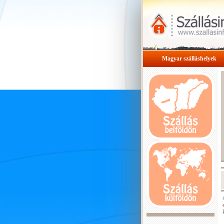
Magyar szálláshelyek