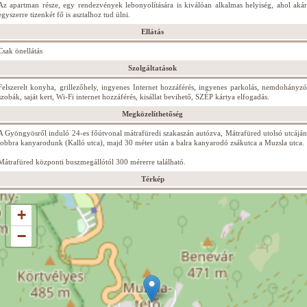
Az apartman része, egy rendezvények lebonyolítására is kiválóan alkalmas helyiség, ahol akár
egyszerre tizenkét fő is asztalhoz tud ülni.
Ellátás
Csak önellátás
Szolgáltatások
Felszerelt konyha, grillezőhely, ingyenes Internet hozzáférés, ingyenes parkolás, nemdohányzó
szobák, saját kert, Wi-Fi internet hozzáférés, kisállat bevihető, SZÉP kártya elfogadás.
Megközelíthetőség
A Gyöngyösről induló 24-es főútvonal mátrafüredi szakaszán autózva, Mátrafüred utolsó utcáján
jobbra kanyarodunk (Kalló utca), majd 30 méter után a balra kanyarodó zsákutca a Muzsla utca.
Mátrafüred központi buszmegállótól 300 mérerre található.
Térkép
+
−