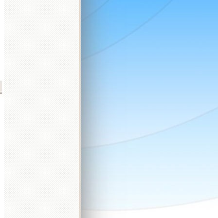
2026 október
2026 november
2026 december
K
Sz
Cs
P
Sz
V
H
K
Sz
Cs
P
Sz
V
H
K
Sz
Cs
P
Sz
V
H
K
1
2
3
4
1
1
2
3
4
5
6
6
7
8
9
10
11
2
3
4
5
6
7
8
7
8
9
10
11
12
13
4
5
13
14
15
16
17
18
9
10
11
12
13
14
15
14
15
16
17
18
19
20
11
12
20
21
22
23
24
25
16
17
18
19
20
21
22
21
22
23
24
25
26
27
18
19
27
28
29
30
31
23
24
25
26
27
28
29
28
29
30
31
25
26
30