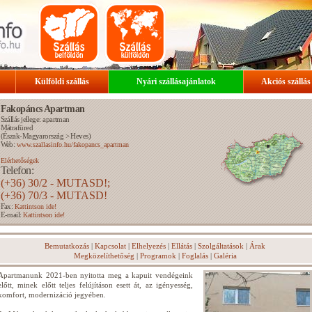
Külföldi szállás
Nyári szállásajánlatok
Akciós szállás
Fakopáncs Apartman
Szállás jellege: apartman
Mátrafüred
(
Észak-Magyarország
>
Heves
)
Web:
www.szallasinfo.hu/fakopancs_apartman
Elérhetőségek
Telefon:
(+36) 30/2 - MUTASD!;
(+36) 70/3 - MUTASD!
Fax:
Kattintson ide!
E-mail:
Kattintson ide!
Bemutatkozás
|
Kapcsolat
|
Elhelyezés
|
Ellátás
|
Szolgáltatások
|
Árak
Megközelíthetőség
|
Programok
|
Foglalás
|
Galéria
Apartmanunk 2021-ben nyitotta meg a kapuit vendégeink
előtt, minek előtt teljes felújításon esett át, az igényesség,
komfort, modernizáció jegyében.