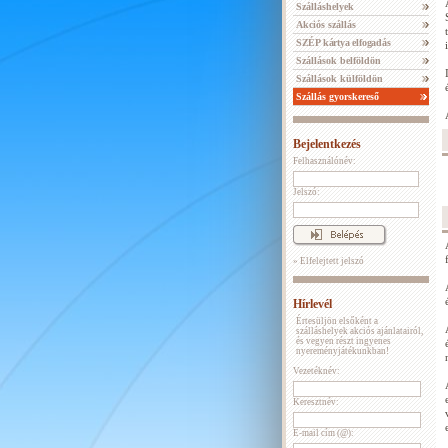
Szálláshelyek
Akciós szállás
SZÉP kártya elfogadás
Szállások belföldön
Szállások külföldön
Szállás gyorskereső
Bejelentkezés
Felhasználónév:
Jelszó:
» Elfelejtett jelszó
Hírlevél
Értesüljön elsőként a
szálláshelyek akciós ajánlatairól,
és vegyen részt ingyenes
nyereményjátékunkban!
Vezetéknév:
Keresztnév:
E-mail cím (@):