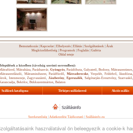
Bemutatkozás
|
Kapcsolat
|
Elhelyezés
|
Ellátás
|
Szolgáltatások
|
Árak
Megközelíthetőség
|
Programok
|
Foglalás
|
Galéria
Oldal teteje
Települések a közelben (távolság szerinti sorrendben):
Mátrafüred
,
Mátraháza
,
Parádsasvár
,
Gyöngyös
,
Parádóhuta
,
Galyatető
,
Bodony
,
Mátraszentimre
,
Mátraszentlászló
,
Mátramindszent
,
Parádfürdő
,
Mátraderecske
,
Verpelét
,
Feldebrő
,
Jászdózsa
,
Sirok
,
Istenmezeje
,
Zagyvaszántó
,
Jászberény
,
Egerszalók
,
Salgótarján-Eresztvény
,
Szarvaskő
,
Karancsalja
,
Bekölce
,
Bükkszentmárton
,
Balaton
Szállások katalógusa
Térképes szálláskereső
Akciós szállás
Szerkesztőség
|
Adatkezelési Tájékoztató
|
Szállásinfo.eu
© Copyright
WebGuru Bt.
Szolgáltatásaink használatával ön beleegyezik a cookie-k h
Minden jog fenntartva.