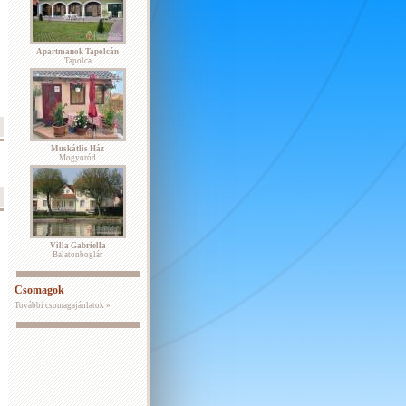
Apartmanok Tapolcán
Tapolca
Muskátlis Ház
Mogyoród
Villa Gabriella
Balatonboglár
Csomagok
További csomagajánlatok »