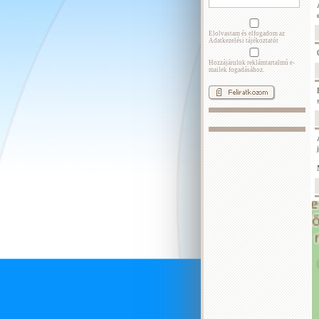
Elolvastam és elfogadom az
Adatkezelési tájékoztatót
Hozzájárulok reklámtartalmú e-
mailek fogadásához.