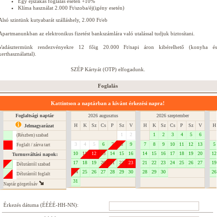
Egy éjszakás foglalás esetén +10%
Klíma használat 2.000 Ft/szoba/éj(igény esetén)
Alsó szintünk kutyabarát szálláshely, 2.000 Ft/eb
Apartmanunkban az elektronikus fizetést bankszámlára való utalással tudjuk biztosítani.
Vadásztermünk rendezvényekre 12 főig 20.000 Ft/napi áron kibérelhető (konyha és
kerthasználattal).
SZÉP Kártyát (OTP) elfogadunk.
Foglalás
Kattintson a naptárban a kívánt érkezési napra!
Foglaltsági naptár
2026 augusztus
2026 szeptember
H
K
Sz
Cs
P
Sz
V
H
K
Sz
Cs
P
Sz
V
H
Jelmagyarázat
1
2
1
2
3
4
5
6
(Részben) szabad
3
4
5
6
7
8
9
7
8
9
10
11
12
13
5
Foglalt / zárva tart
10
11
12
13
14
15
16
14
15
16
17
18
19
20
12
Turnusváltási napok:
17
18
19
20
21
22
23
21
22
23
24
25
26
27
19
Délutántól szabad
24
25
26
27
28
29
30
28
29
30
26
Délutántól foglalt
31
Naptár görgetôsáv
Érkezés dátuma (ÉÉÉÉ-HH-NN):