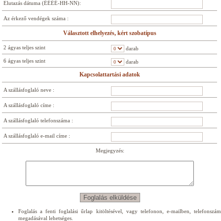
Elutazás dátuma (ÉÉÉÉ-HH-NN):
Az érkező vendégek száma :
Választott elhelyezés, kért szobatípus
2 ágyas teljes szint
darab
6 ágyas teljes szint
darab
Kapcsolattartási adatok
A szállásfoglaló neve :
A szállásfoglaló címe :
A szállásfoglaló telefonszáma :
A szállásfoglaló e-mail címe :
Megjegyzés:
Foglalás a fenti foglalási űrlap kitöltésével, vagy telefonon, e-mailben, telefonszám
megadásával lehetséges.