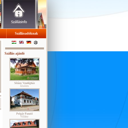
Szállásadóknak
Szállás ajánló
Sétány Vendégház
Alsóörs
Polgár Panzió
Villány