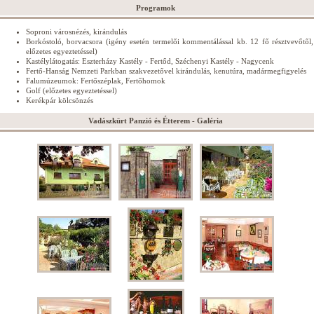
Programok
Soproni városnézés, kirándulás
Borkóstoló, borvacsora (igény esetén termelői kommentálással kb. 12 fő résztvevőtől,
előzetes egyeztetéssel)
Kastélylátogatás: Eszterházy Kastély - Fertőd, Széchenyi Kastély - Nagycenk
Fertő-Hanság Nemzeti Parkban szakvezetővel kirándulás, kenutúra, madármegfigyelés
Falumúzeumok: Fertőszéplak, Fertőhomok
Golf (előzetes egyeztetéssel)
Kerékpár kölcsönzés
Vadászkürt Panzió és Étterem - Galéria