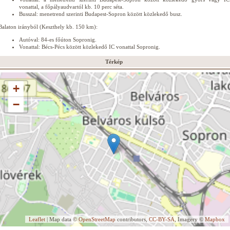
vonattal, a főpályaudvartól kb. 10 perc séta.
Busszal: menetrend szerinti Budapest-Sopron között közlekedő busz.
Balaton irányból (Keszthely kb. 150 km):
Autóval: 84-es főúton Sopronig.
Vonattal: Bécs-Pécs között közlekedő IC vonattal Sopronig.
Térkép
+
−
Leaflet
| Map data ©
OpenStreetMap
contributors,
CC-BY-SA
, Imagery ©
Mapbox