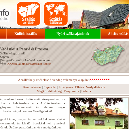
Külföldi szállás
Nyári szállásajánlatok
Akciós szállás
Vadászkürt Panzió és Étterem
Szállás jellege: panzió
Sopron
(
Nyugat-Dunántúl
>
Győr-Moson-Sopron
)
Web:
www.szallasinfo.hu/vadaszkurt_sopron
A szálláshely értékelése 8 vendég véleménye alapján:
Bemutatkozás
|
Kapcsolat
|
Elhelyezés
|
Ellátás
|
Szolgáltatások
Megközelíthetőség
|
Programok
|
Galéria
Sopronban békés zöldövezeti környezetben, de
közel a belvároshoz az - Alsólővérekben -
igényesen berendezett és felszerelt tágas
szobákkal várjuk kedves Vendégeinket!
Igazi házias, magyar és nemzetközi ízeket kínáló
étteremmel, és kiváló borokkal teli pincével
várjuk Önöket panziónkban és vendéglőnkben.