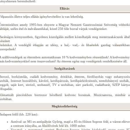
kényelmesen berendezhető.
Ellátás
Félpanziós illetve teljes ellátás igénybevételére is van lehetőség.
Éttermünkben amely 1995-ben elnyerte a Magyar Nemzeti Gasztronómiai Szövetség védnöki
tábláját, széles étel és italválasztékkal, közel 250 féle borral várjuk vendégeinket.
Barátságos környezetben, figyelmes kiszolgálás mellett kóstolhatják meg mesterszakácsunk által
készített
ételeinket. A vendéglő étlapján az idény, a hal,- vad,- és libaételek gazdag választékban
szerepelnek!
A szállóvendégek az éttermben automatikusan 10 % kedvezményben részesülnek! A kedvezmény
más kedvezményekkel nem összevonható! Az étterem egész nap vendégeink rendelkezésére áll.
Szolgáltatások
Borozó, borkóstolás, családi kedvezmény, drinkbár, étterem, fürdőszobás vagy zuhanyozós
szobák, Internet hozzáférés, kávézó, kerékpározás, kerékpárkölcsönzés, nemdohányzó szobák,
reggeli, saját kert, söröző, szobaszéf, TV a szobában, zárt parkoló, családbarát, SZÉP kártya
elfogadás.
Klimatizált pincénkben bortrezor bérelhető kedvenc borainak. Mozicsatorna, minibár a
szobában.
Megközelíthetőség
Budapest felől (kb. 220 km):
Autóval: az M1-es autópályán Győrig, majd a 85-ös főúton Sopron felé, a várost elérve
a centrum irányába, az Alsólővérek felé kb. 1000 méter.
Vonattal: a menetrend szerinti Budapest-Sopron között közlekedő gyors vagy IC