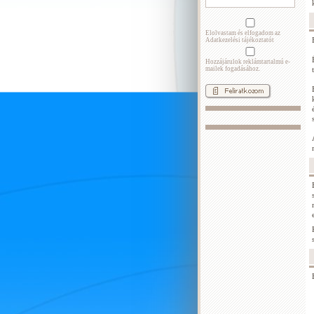
Elolvastam és elfogadom az
Adatkezelési tájékoztatót
Hozzájárulok reklámtartalmú e-
mailek fogadásához.