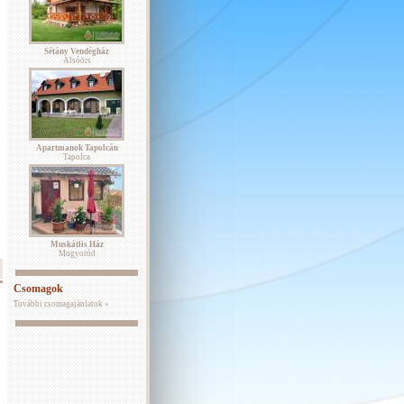
Sétány Vendégház
Alsóörs
Apartmanok Tapolcán
Tapolca
Muskátlis Ház
Mogyoród
Csomagok
További csomagajánlatok »