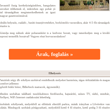
Tavasztól őszig kerthelyiségünkben, hangulatos
perceket tölthetnek el, miközben egy pohár jó
ital társaságában megismerkedhetnek az igazi
magyar gasztronómiával.
Ideális helyszín, családi-, baráti összejövetelekre, borkóstolós vacsorákra, akár 4-5 fős társaságok
részére is.
Kóstolja meg nálunk akár poharanként is a kedvenc borait, vagy ismerkedjen meg a kiváló
soproni termelők boraival! Vegyen részt borvacsoráinkon!
Árak, foglalás »
Elhelyezés
Panziónk négy db erkélyes szobával rendelkezik melyeket harmónia, tágas térkialakítás és magas
komfort jellemez
(gőzölt bükk bútor, Billerbeck matracok, ágyneműk).
Minden szobában található tusolókabinos fürdőszoba, hajszárító, színes TV, rádió, minibár,
HotSpot, WiFi Internet csatlakozási lehetőség.
Szobáink erkélyesek, melyekből az előttünk elterülő parkra, másik irányban a Lővérekre van
kilátás. Mindegyik szobánk pótágyazható, melyekből kettő 4 fő részére, kettő pedig 3 fő részére