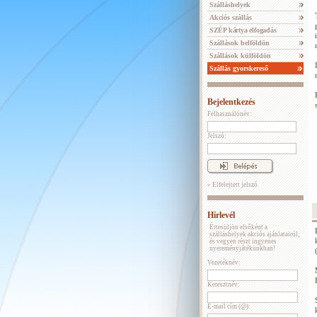
Szálláshelyek
Akciós szállás
SZÉP kártya elfogadás
Szállások belföldön
Szállások külföldön
Szállás gyorskereső
Bejelentkezés
Felhasználónév:
Jelszó:
» Elfelejtett jelszó
Hírlevél
Értesüljön elsőként a
szálláshelyek akciós ajánlatairól,
és vegyen részt ingyenes
nyereményjátékunkban!
Vezetéknév:
Keresztnév:
E-mail cím (@):