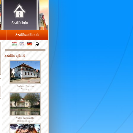
Szállásadóknak
Szállás ajánló
Polgár Panzió
Villány
Villa Gabriella
Balatonboglár