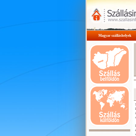
Magyar szálláshelyek