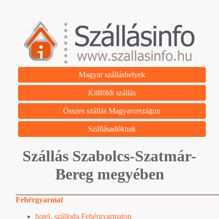
Magyar szálláshelyek
Külföldi szállás
Összes szállás Magyarországon
Szállásadóknak
Szállás Szabolcs-Szatmár-
Bereg megyében
Fehérgyarmat
hotel, szálloda Fehérgyarmaton