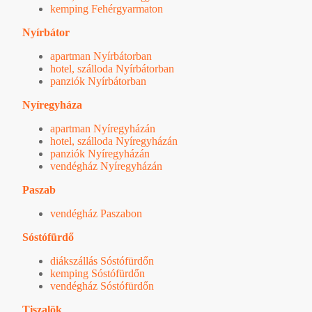
kemping Fehérgyarmaton
Nyírbátor
apartman Nyírbátorban
hotel, szálloda Nyírbátorban
panziók Nyírbátorban
Nyíregyháza
apartman Nyíregyházán
hotel, szálloda Nyíregyházán
panziók Nyíregyházán
vendégház Nyíregyházán
Paszab
vendégház Paszabon
Sóstófürdő
diákszállás Sóstófürdőn
kemping Sóstófürdőn
vendégház Sóstófürdőn
Tiszalök