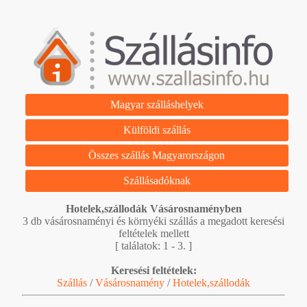
Magyar szálláshelyek
Külföldi szállás
Összes szállás Magyarországon
Szállásadóknak
Hotelek,szállodák Vásárosnaményben
3 db vásárosnaményi és környéki szállás a megadott keresési
feltételek mellett
[ találatok: 1 - 3. ]
Keresési feltételek:
Szállás
/
Vásárosnamény
/
Hotelek,szállodák