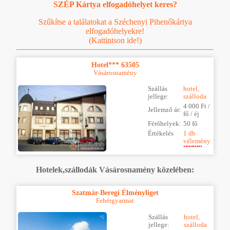
SZÉP Kártya elfogadóhelyet keres?
Szűkítse a találatokat a Széchenyi Pihenőkártya
elfogadóhelyekre!
(Kattintson ide!)
Hotel*** 63505
Vásárosnamény
Szállás
hotel,
jellege:
szálloda
4 000 Ft /
Jellemző ár:
fő / éj
Férőhelyek:
50 fő
Értékelés
1 db
vélemény
Hotelek,szállodák Vásárosnamény közelében:
Szatmár-Beregi Élményliget
Fehérgyarmat
Szállás
hotel,
jellege:
szálloda