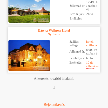
12 490 Ft
Jellemző ár:
/ szoba /
éj
Férőhelyek:
26 fő
Értékelés
Bástya Wellness Hotel
Nyírbátor
Szállás
hotel,
jellege:
szálloda
8 000 Ft /
Jellemző ár:
szoba / éj
Férőhelyek:
60 fő
Értékelés
10 db
vélemény
A keresés további találatai:
1
Bejelentkezés