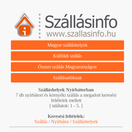
Magyar szálláshelyek
Külföldi szállás
Összes szállás Magyarországon
Szállásadóknak
Szálláshelyek Nyírbátorban
7 db nyírbátori és környéki szállás a megadott keresési
feltételek mellett
[ találatok: 1 - 5. ]
Keresési feltételek:
Szállás
/
Nyírbátor
/
Szálláshelyek