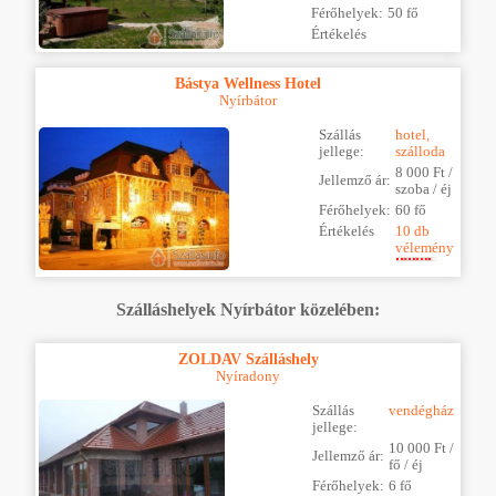
Férőhelyek:
50 fő
Értékelés
Bástya Wellness Hotel
Nyírbátor
Szállás
hotel,
jellege:
szálloda
8 000 Ft /
Jellemző ár:
szoba / éj
Férőhelyek:
60 fő
Értékelés
10 db
vélemény
Szálláshelyek Nyírbátor közelében:
ZOLDAV Szálláshely
Nyíradony
Szállás
vendégház
jellege:
10 000 Ft /
Jellemző ár:
fő / éj
Férőhelyek:
6 fő