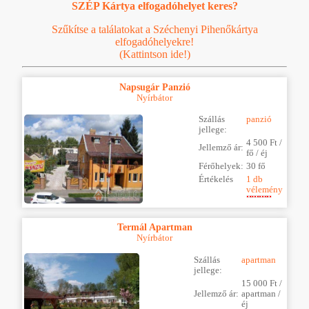
SZÉP Kártya elfogadóhelyet keres?
Szűkítse a találatokat a Széchenyi Pihenőkártya
elfogadóhelyekre!
(Kattintson ide!)
Napsugár Panzió
Nyírbátor
Szállás
panzió
jellege:
4 500 Ft /
Jellemző ár:
fő / éj
Férőhelyek:
30 fő
Értékelés
1 db
vélemény
Termál Apartman
Nyírbátor
Szállás
apartman
jellege:
15 000 Ft /
Jellemző ár:
apartman /
éj