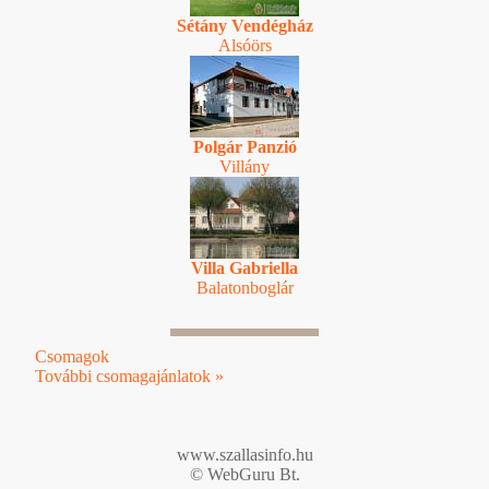
Sétány Vendégház
Alsóörs
Polgár Panzió
Villány
Villa Gabriella
Balatonboglár
Csomagok
További csomagajánlatok »
www.szallasinfo.hu
© WebGuru Bt.