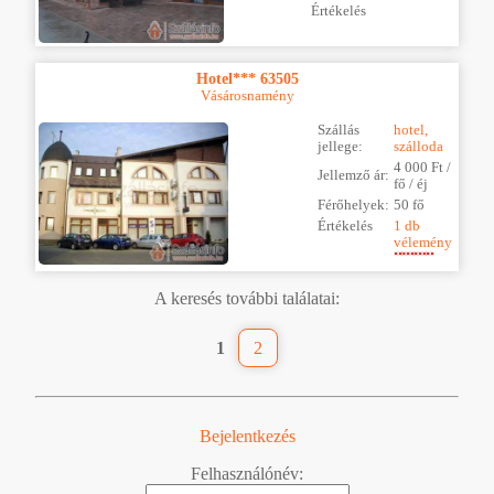
Értékelés
Hotel*** 63505
Vásárosnamény
Szállás
hotel,
jellege:
szálloda
4 000 Ft /
Jellemző ár:
fő / éj
Férőhelyek:
50 fő
Értékelés
1 db
vélemény
A keresés további találatai:
1
2
Bejelentkezés
Felhasználónév: