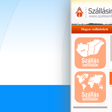
Magyar szálláshelyek