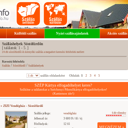
Külföldi szállás
Nyári szállásajánlatok
Akciós szállás
Szálláshelyek Sóstófürdőn
[ találatok: 1 - 5. ]
24 db sóstófürdői és környéki szállás a megadott keresési feltételek mellett
Keresési feltételek:
/
/
Szállás
Sóstófürdő
Szálláshelyek
szállás oldalanként
Oldalak:
1
2
3
4
5
SZÉP Kártya elfogadóhelyet keres?
Szűkítse a találatokat a Széchenyi Pihenőkártya elfogadóhelyekre!
(Kattintson ide!)
» ZIZI Vendégház - Sóstófürdő
Szállás jellege:
vendégház
6 db vélemény
Jellemző ár:
3 600 Ft / fő / éj
Férőhelyek:
12 fő
MEGNÉZEM »