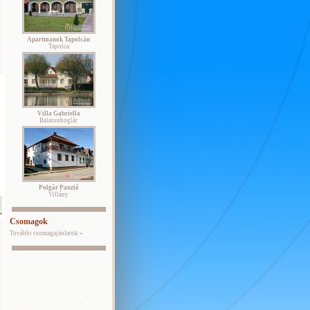
Apartmanok Tapolcán
Tapolca
Villa Gabriella
Balatonboglár
Polgár Panzió
Villány
Csomagok
További csomagajánlatok »