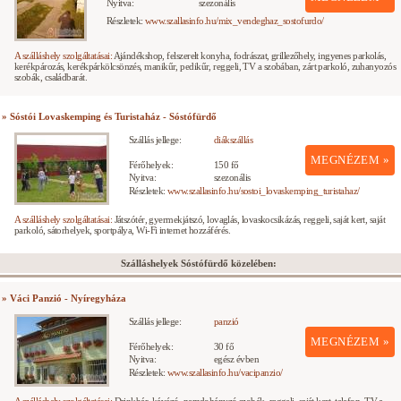
Nyitva:
szezonális
Részletek:
www.szallasinfo.hu/mix_vendeghaz_sostofurdo/
A szálláshely szolgáltatásai:
Ajándékshop, felszerelt konyha, fodrászat, grillezőhely, ingyenes parkolás,
kerékpározás, kerékpárkölcsönzés, manikűr, pedikűr, reggeli, TV a szobában, zárt parkoló, zuhanyozós
szobák, családbarát.
» Sóstói Lovaskemping és Turistaház - Sóstófürdő
Szállás jellege:
diákszállás
MEGNÉZEM »
Férőhelyek:
150 fő
Nyitva:
szezonális
Részletek:
www.szallasinfo.hu/sostoi_lovaskemping_turistahaz/
A szálláshely szolgáltatásai:
Játszótér, gyermekjátszó, lovaglás, lovaskocsikázás, reggeli, saját kert, saját
parkoló, sátorhelyek, sportpálya, Wi-Fi internet hozzáférés.
Szálláshelyek Sóstófürdő közelében:
» Váci Panzió - Nyíregyháza
Szállás jellege:
panzió
MEGNÉZEM »
Férőhelyek:
30 fő
Nyitva:
egész évben
Részletek:
www.szallasinfo.hu/vacipanzio/