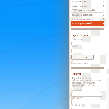
Szálláshelyek
Akciós szállás
SZÉP kártya elfogadás
Szállások belföldön
Szállások külföldön
Szállás gyorskereső
Bejelentkezés
Felhasználónév:
Jelszó:
» Elfelejtett jelszó
Hírlevél
Értesüljön elsőként a
szálláshelyek akciós ajánlatairól,
és vegyen részt ingyenes
nyereményjátékunkban!
Vezetéknév:
Keresztnév:
E-mail cím (@):