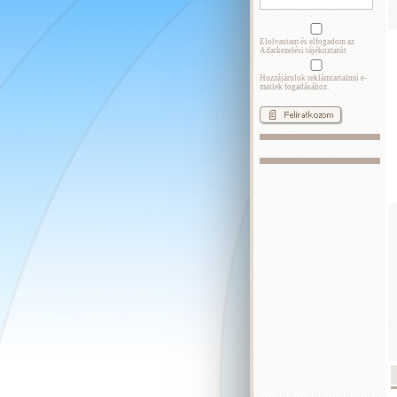
Elolvastam és elfogadom az
Adatkezelési tájékoztatót
Hozzájárulok reklámtartalmú e-
mailek fogadásához.