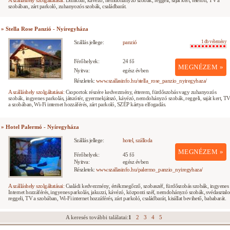
A szálláshely szolgáltatásai:
Drinkbár, kávézó, nemdohányzó szobák, reggeli, saját kert, telefon, TV a
szobában, zárt parkoló, zuhanyozós szobák, családbarát.
» Stella Rose Panzió - Nyíregyháza
Szállás jellege:
panzió
1 db vélemény
Férőhelyek:
24 fő
MEGNÉZEM »
Nyitva:
egész évben
Részletek:
www.szallasinfo.hu/stella_rose_panzio_nyiregyhaza/
A szálláshely szolgáltatásai:
Csoportok részére kedvezmény, étterem, fürdőszobás vagy zuhanyozós
szobák, ingyenes parkolás, játszótér, gyermekjátszó, kávézó, nemdohányzó szobák, reggeli, saját kert, T
a szobában, Wi-Fi internet hozzáférés, zárt parkoló, SZÉP kártya elfogadás.
» Hotel Palermó - Nyíregyháza
Szállás jellege:
hotel, szálloda
MEGNÉZEM »
Férőhelyek:
45 fő
Nyitva:
egész évben
Részletek:
www.szallasinfo.hu/palermo_panzio_nyiregyhaza/
A szálláshely szolgáltatásai:
Családi kedvezmény, értékmegőrző, szobaszéf, fürdőszobás szobák, ingyenes
Internet hozzáférés, ingyenes parkolás, jakuzzi, kávézó, központi széf, nemdohányzó szobák, svédasztalo
reggeli, TV a szobában, Wi-Fi internet hozzáférés, zárt parkoló, családbarát, kisállat bevihető, bababarát.
A keresés további találatai:
1
2
3
4
5