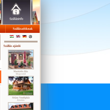
Szállásadóknak
Szállás ajánló
Muskátlis Ház
Mogyoród
Sétány Vendégház
Alsóörs