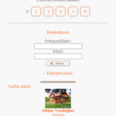
1
2
3
4
5
6
Bejelentkezés
Felhasználónév:
Jelszó:
» Elfelejtett jelszó
Szállás ajánló
Sétány Vendégház
Alsóörs