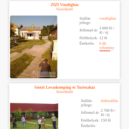
ZIZI Vendégház
Sóstófürdő
Szállás
vendégház
jellege:
3 600 Ft /
Jellemző ár:
fő / éj
Férőhelyek:
12 fő
Értékelés
6 db
vélemény
Sóstói Lovaskemping és Turistaház
Sóstófürdő
Szállás
diákszállás
jellege:
2 700 Ft /
Jellemző ár:
fő / éj
Férőhelyek:
150 fő
Értékelés