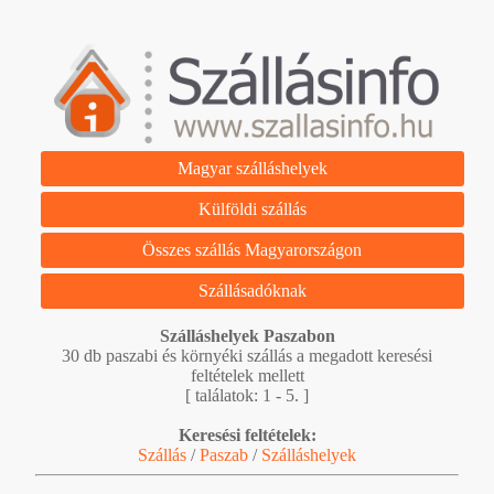
Magyar szálláshelyek
Külföldi szállás
Összes szállás Magyarországon
Szállásadóknak
Szálláshelyek Paszabon
30 db paszabi és környéki szállás a megadott keresési
feltételek mellett
[ találatok: 1 - 5. ]
Keresési feltételek:
Szállás
/
Paszab
/
Szálláshelyek