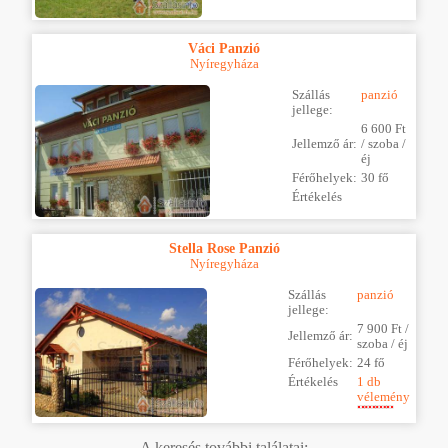
Váci Panzió
Nyíregyháza
Szállás
panzió
jellege:
6 600 Ft
Jellemző ár:
/ szoba /
éj
Férőhelyek:
30 fő
Értékelés
Stella Rose Panzió
Nyíregyháza
Szállás
panzió
jellege:
7 900 Ft /
Jellemző ár:
szoba / éj
Férőhelyek:
24 fő
Értékelés
1 db
vélemény
A keresés további találatai: