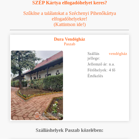
SZÉP Kártya elfogadóhelyet keres?
Szűkítse a találatokat a Széchenyi Pihenőkártya
elfogadóhelyekre!
(Kattintson ide!)
Dura Vendégház
Paszab
Szállás
vendégház
jellege:
Jellemző ár:
n.a.
Férőhelyek:
4 fő
Értékelés
Szálláshelyek Paszab közelében: