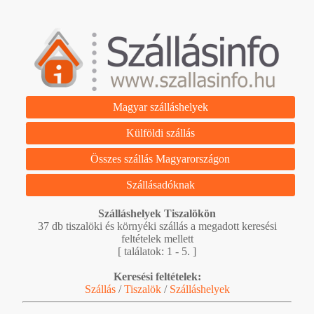
Magyar szálláshelyek
Külföldi szállás
Összes szállás Magyarországon
Szállásadóknak
Szálláshelyek Tiszalökön
37 db tiszalöki és környéki szállás a megadott keresési
feltételek mellett
[ találatok: 1 - 5. ]
Keresési feltételek:
Szállás
/
Tiszalök
/
Szálláshelyek