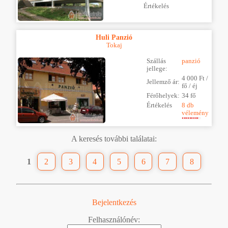
Értékelés
Huli Panzió
Tokaj
Szállás
panzió
jellege:
4 000 Ft /
Jellemző ár:
fő / éj
Férőhelyek:
34 fő
Értékelés
8 db
vélemény
A keresés további találatai:
1
2
3
4
5
6
7
8
Bejelentkezés
Felhasználónév: