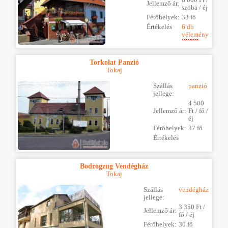
Jellemző ár:
szoba / éj
Férőhelyek:
33 fő
Értékelés
6 db
vélemény
Torkolat Panzió
Tokaj
Szállás
panzió
jellege:
4 500
Jellemző ár:
Ft / fő /
éj
Férőhelyek:
37 fő
Értékelés
Bodrogzug Vendégház
Tokaj
Szállás
vendégház
jellege:
3 350 Ft /
Jellemző ár:
fő / éj
Férőhelyek:
30 fő