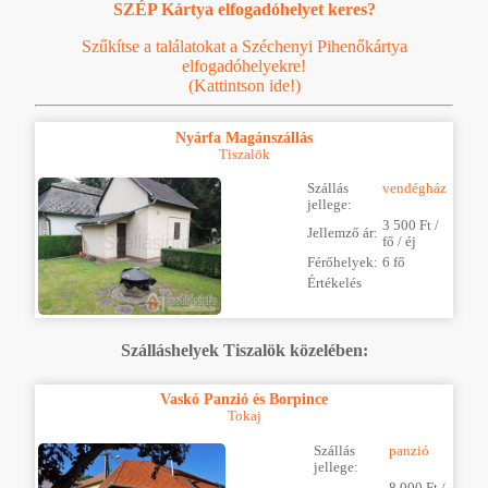
SZÉP Kártya elfogadóhelyet keres?
Szűkítse a találatokat a Széchenyi Pihenőkártya
elfogadóhelyekre!
(Kattintson ide!)
Nyárfa Magánszállás
Tiszalök
Szállás
vendégház
jellege:
3 500 Ft /
Jellemző ár:
fő / éj
Férőhelyek:
6 fő
Értékelés
Szálláshelyek Tiszalök közelében:
Vaskó Panzió és Borpince
Tokaj
Szállás
panzió
jellege:
8 000 Ft /