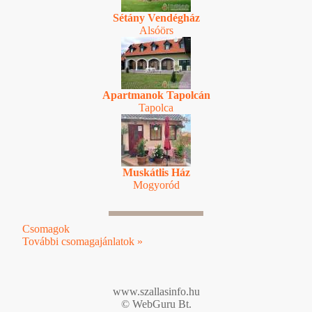
Sétány Vendégház
Alsóörs
Apartmanok Tapolcán
Tapolca
Muskátlis Ház
Mogyoród
Csomagok
További csomagajánlatok »
www.szallasinfo.hu
© WebGuru Bt.