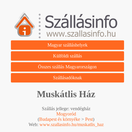
Magyar szálláshelyek
Külföldi szállás
Összes szállás Magyarországon
Szállásadóknak
Muskátlis Ház
Szállás jellege: vendégház
Mogyoród
(
Budapest és környéke
>
Pest
)
Web:
www.szallasinfo.hu/muskatlis_haz