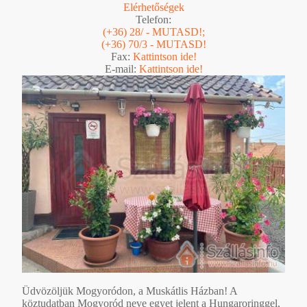
Elérhetőségek
Telefon:
(+36) 28/ - MUTASD!;
(+36) 70/3 - MUTASD!
Fax:
Kattintson ide!
E-mail:
Kattintson ide!
Üdvözöljük Mogyoródon, a Muskátlis Házban! A
köztudatban Mogyoród neve egyet jelent a Hungaroringgel,