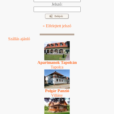
Jelszó:
» Elfelejtett jelszó
Szállás ajánló
Apartmanok Tapolcán
Tapolca
Polgár Panzió
Villány