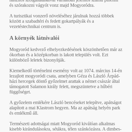
és szórakozni vágyót vonz majd Mogyoródra.
A turisztikai vonzerő növeléséhez járulnak hozzá többek
között a szabadtéri és fedett gokartpályák és a
vezetéstechnikai centrum is.
A környék látnivalói
Mogyoród kedvező elhelyezkedésének köszönhetően már az
ókorban és a középkorban is lakott település volt. Ezt
különböző leletek bizonyítják.
Kiemelkedő történelmi esemény volt az 1074. március 14-én
lezajlott mogyoródi csata, amelyben Géza és László Árpád-
házi hercegek döntő győzelmet arattak a német császár által
támogatott Salamon király felett, megszüntetve a hűbéri
függőséget.
A győzelem emlékére László bencéseket telepítve, apátságot
alapított a mai Klastrom hegyen. Ma az apátság helyén park
és emlékmű áll.
Természeti adottságai miatt Mogyoród kiválóan alkalmas
kisebb kirándulásokra, sétákra, télen szánkózásra. A dimbes-