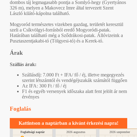
dombos táj legmagasabb pontja a Somlyó-hegy (Gyertyános
326 m), melyen a Makovecz Imre által tervezett Szent
László kilátó-kápolna található.
Mogyoród természetes vizekben gazdag, területét keresztül
szeli a Csíkvölgyi-forrásból eredő Mogyoródi-patak.
Határában található még a Sződrákosi-patak. Állóvizeink a
Pusztaszentjakabi-tó (Tölgyesi-tó) és a Kerek-tó.
Árak
Szállás árak:
Szállásdíj: 7.000 Ft + IFA/ fő / éj, illetve megegyezés
szerint létszámtól és vendégéjszakák számától függően
Az IFA: 300 Ft / fő / éj
F1 és egyéb versenyek időszaka alatt fent jelölt ár nem
érvényes
Foglalás
Kattintson a naptárban a kívánt érkezési napra!
Foglaltsági naptár
2026 augusztus
2026 szeptember