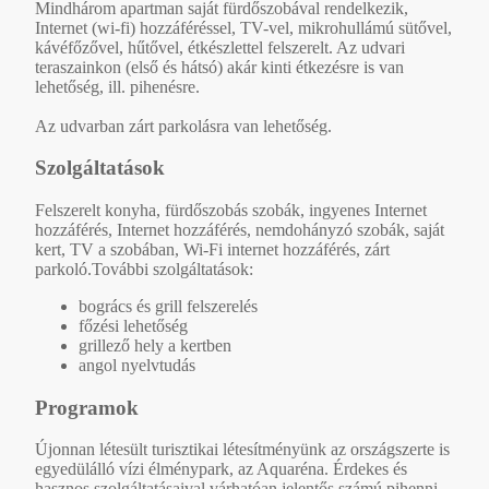
Mindhárom apartman saját fürdőszobával rendelkezik,
Internet (wi-fi) hozzáféréssel, TV-vel, mikrohullámú sütővel,
kávéfőzővel, hűtővel, étkészlettel felszerelt. Az udvari
teraszainkon (első és hátsó) akár kinti étkezésre is van
lehetőség, ill. pihenésre.
Az udvarban zárt parkolásra van lehetőség.
Szolgáltatások
Felszerelt konyha, fürdőszobás szobák, ingyenes Internet
hozzáférés, Internet hozzáférés, nemdohányzó szobák, saját
kert, TV a szobában, Wi-Fi internet hozzáférés, zárt
parkoló.További szolgáltatások:
bogrács és grill felszerelés
főzési lehetőség
grillező hely a kertben
angol nyelvtudás
Programok
Újonnan létesült turisztikai létesítményünk az országszerte is
egyedülálló vízi élménypark, az Aquaréna. Érdekes és
hasznos szolgáltatásaival várhatóan jelentős számú pihenni