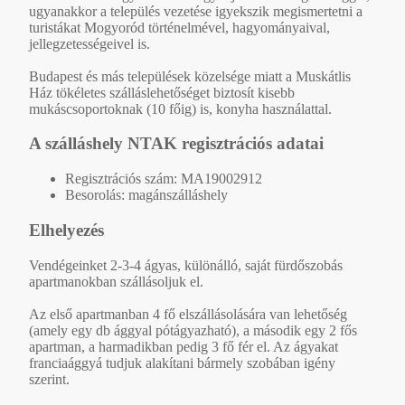
ugyanakkor a település vezetése igyekszik megismertetni a
turistákat Mogyoród történelmével, hagyományaival,
jellegzetességeivel is.
Budapest és más települések közelsége miatt a Muskátlis
Ház tökéletes szálláslehetőséget biztosít kisebb
mukáscsoportoknak (10 főig) is, konyha használattal.
A szálláshely NTAK regisztrációs adatai
Regisztrációs szám: MA19002912
Besorolás: magánszálláshely
Elhelyezés
Vendégeinket 2-3-4 ágyas, különálló, saját fürdőszobás
apartmanokban szállásoljuk el.
Az első apartmanban 4 fő elszállásolására van lehetőség
(amely egy db ággyal pótágyazható), a második egy 2 fős
apartman, a harmadikban pedig 3 fő fér el. Az ágyakat
franciaággyá tudjuk alakítani bármely szobában igény
szerint.