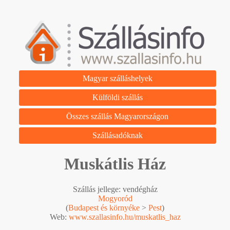
Magyar szálláshelyek
Külföldi szállás
Összes szállás Magyarországon
Szállásadóknak
Muskátlis Ház
Szállás jellege: vendégház
Mogyoród
(
Budapest és környéke
>
Pest
)
Web:
www.szallasinfo.hu/muskatlis_haz