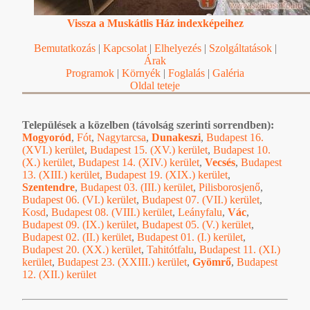
Vissza a Muskátlis Ház indexképeihez
Bemutatkozás
|
Kapcsolat
|
Elhelyezés
|
Szolgáltatások
|
Árak
Programok
|
Környék
|
Foglalás
|
Galéria
Oldal teteje
Települések a közelben (távolság szerinti sorrendben):
Mogyoród
,
Fót
,
Nagytarcsa
,
Dunakeszi
,
Budapest 16.
(XVI.) kerület
,
Budapest 15. (XV.) kerület
,
Budapest 10.
(X.) kerület
,
Budapest 14. (XIV.) kerület
,
Vecsés
,
Budapest
13. (XIII.) kerület
,
Budapest 19. (XIX.) kerület
,
Szentendre
,
Budapest 03. (III.) kerület
,
Pilisborosjenő
,
Budapest 06. (VI.) kerület
,
Budapest 07. (VII.) kerület
,
Kosd
,
Budapest 08. (VIII.) kerület
,
Leányfalu
,
Vác
,
Budapest 09. (IX.) kerület
,
Budapest 05. (V.) kerület
,
Budapest 02. (II.) kerület
,
Budapest 01. (I.) kerület
,
Budapest 20. (XX.) kerület
,
Tahitótfalu
,
Budapest 11. (XI.)
kerület
,
Budapest 23. (XXIII.) kerület
,
Gyömrő
,
Budapest
12. (XII.) kerület