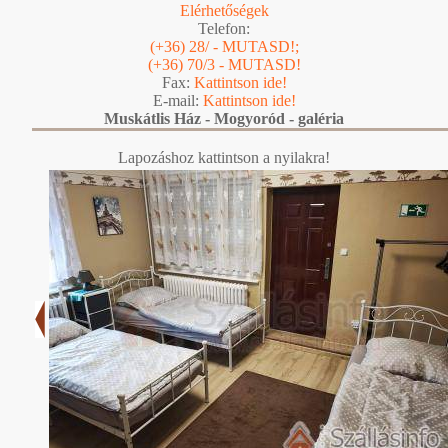
Elérhetőségek
Telefon:
(+36) 28/ - MUTASD!;
(+36) 70/3 - MUTASD!
Fax:
Kattintson ide!
E-mail:
Kattintson ide!
Muskátlis Ház - Mogyoród - galéria
Lapozáshoz kattintson a nyilakra!