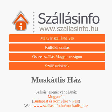
Magyar szálláshelyek
Külföldi szállás
Összes szállás Magyarországon
Szállásadóknak
Muskátlis Ház
Szállás jellege: vendégház
Mogyoród
(
Budapest és környéke
>
Pest
)
Web:
www.szallasinfo.hu/muskatlis_haz