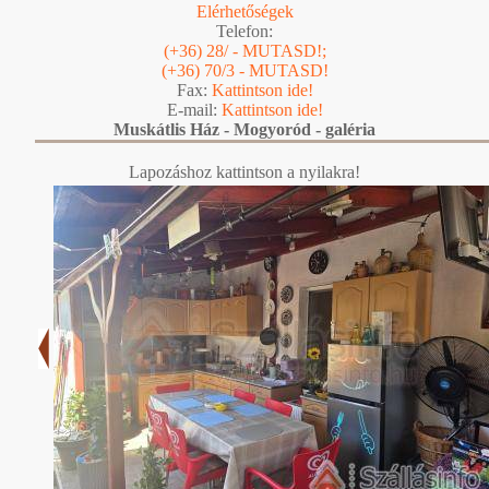
Elérhetőségek
Telefon:
(+36) 28/ - MUTASD!;
(+36) 70/3 - MUTASD!
Fax:
Kattintson ide!
E-mail:
Kattintson ide!
Muskátlis Ház - Mogyoród - galéria
Lapozáshoz kattintson a nyilakra!