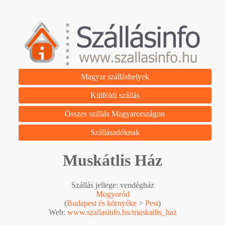
Magyar szálláshelyek
Külföldi szállás
Összes szállás Magyarországon
Szállásadóknak
Muskátlis Ház
Szállás jellege: vendégház
Mogyoród
(
Budapest és környéke
>
Pest
)
Web:
www.szallasinfo.hu/muskatlis_haz