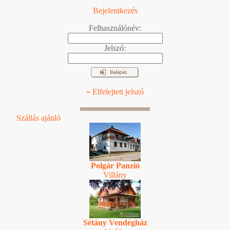
Bejelentkezés
Felhasználónév:
Jelszó:
» Elfelejtett jelszó
Szállás ajánló
Polgár Panzió
Villány
Sétány Vendégház