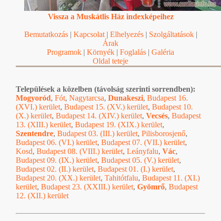
Vissza a Muskátlis Ház indexképeihez
Bemutatkozás
|
Kapcsolat
|
Elhelyezés
|
Szolgáltatások
|
Árak
Programok
|
Környék
|
Foglalás
|
Galéria
Oldal teteje
Települések a közelben (távolság szerinti sorrendben):
Mogyoród
,
Fót
,
Nagytarcsa
,
Dunakeszi
,
Budapest 16.
(XVI.) kerület
,
Budapest 15. (XV.) kerület
,
Budapest 10.
(X.) kerület
,
Budapest 14. (XIV.) kerület
,
Vecsés
,
Budapest
13. (XIII.) kerület
,
Budapest 19. (XIX.) kerület
,
Szentendre
,
Budapest 03. (III.) kerület
,
Pilisborosjenő
,
Budapest 06. (VI.) kerület
,
Budapest 07. (VII.) kerület
,
Kosd
,
Budapest 08. (VIII.) kerület
,
Leányfalu
,
Vác
,
Budapest 09. (IX.) kerület
,
Budapest 05. (V.) kerület
,
Budapest 02. (II.) kerület
,
Budapest 01. (I.) kerület
,
Budapest 20. (XX.) kerület
,
Tahitótfalu
,
Budapest 11. (XI.)
kerület
,
Budapest 23. (XXIII.) kerület
,
Gyömrő
,
Budapest
12. (XII.) kerület