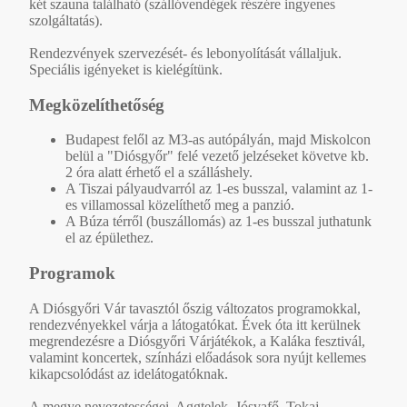
két szauna található (szállóvendégek részére ingyenes
szolgáltatás).
Rendezvények szervezését- és lebonyolítását vállaljuk.
Speciális igényeket is kielégítünk.
Megközelíthetőség
Budapest felől az M3-as autópályán, majd Miskolcon
belül a "Diósgyőr" felé vezető jelzéseket követve kb.
2 óra alatt érhető el a szálláshely.
A Tiszai pályaudvarról az 1-es busszal, valamint az 1-
es villamossal közelíthető meg a panzió.
A Búza térről (buszállomás) az 1-es busszal juthatunk
el az épülethez.
Programok
A Diósgyőri Vár tavasztól őszig változatos programokkal,
rendezvényekkel várja a látogatókat. Évek óta itt kerülnek
megrendezésre a Diósgyőri Várjátékok, a Kaláka fesztivál,
valamint koncertek, színházi előadások sora nyújt kellemes
kikapcsolódást az idelátogatóknak.
A megye nevezetességei, Aggtelek, Jósvafő, Tokaj,