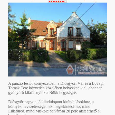
A panzió festői környezetben, a Diósgyőri Vár és a Lovagi
Tornák Tere közvetlen közelében helyezkedik el, ahonnan
gyönyörű kilátás nyílik a Bükk hegységre.
Diósgyőr nagyon jó kiindulópont kirándulásokhoz, a
környék nevezetességeinek megtekintéséhez: mind
Lillafüred, mind Miskolc belvárosa 20 perc alatt érhető el