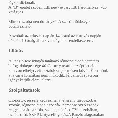
légkondicionált.
A "B" épület szobái: 1db négyágyas, 1db háromágyas, 7db
kétágyas
Minden szoba nemdohányzó. A szobák többsége
pótágyazható.
A szobák az érkezés napján 14 órától az elutazás napján
délelőtt 10 óráig állnak vendégeink rendelkezésére.
Ellátás
A Panzió földszintjén található légkondicionált étterem
befogadóképessége 40 fő, mely nyáron az épület előtti
teraszon elhelyezett asztalokkal jelentősen bővül. Éttermünk
a la carte formában nem működik, félpanziós (vacsora)
igényt kérjük előre jelezni.
Szolgáltatások
Csoportok részére kedvezmény, étterem, fürdőszobás
szobák, légkondicionált szobák, nemdohányzó szobák,
reggeli, saját parkoló, szauna, telefon, TV a szobában,
családbarát, SZÉP kártya elfogadás.A Panzió alagsorában