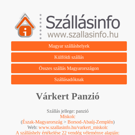
Magyar szálláshelyek
Külföldi szállás
Összes szállás Magyarországon
Szállásadóknak
Várkert Panzió
Szállás jellege: panzió
Miskolc
(
Észak-Magyarország
>
Borsod-Abaúj-Zemplén
)
Web:
www.szallasinfo.hu/varkert_miskolc
A szálláshely értékelése 22 vendég véleménye alapján: