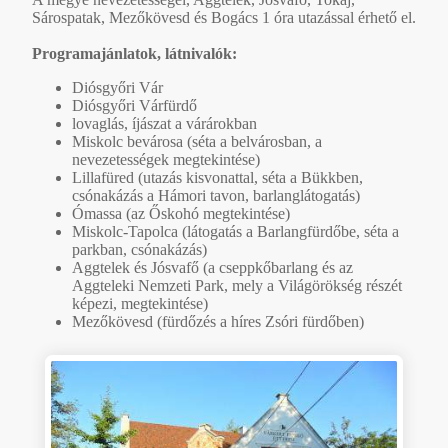
Sárospatak, Mezőkövesd és Bogács 1 óra utazással érhető el.
Programajánlatok, látnivalók:
Diósgyőri Vár
Diósgyőri Várfürdő
lovaglás, íjászat a várárokban
Miskolc bevárosa (séta a belvárosban, a
nevezetességek megtekintése)
Lillafüred (utazás kisvonattal, séta a Bükkben,
csónakázás a Hámori tavon, barlanglátogatás)
Ómassa (az Őskohó megtekintése)
Miskolc-Tapolca (látogatás a Barlangfürdőbe, séta a
parkban, csónakázás)
Aggtelek és Jósvafő (a cseppkőbarlang és az
Aggteleki Nemzeti Park, mely a Világörökség részét
képezi, megtekintése)
Mezőkövesd (fürdőzés a híres Zsóri fürdőben)