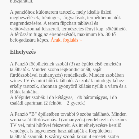
buszjárattal.
A panzióhoz különterem tartozik, mely ideális üzleti
megbeszélések, tréningek, tárgyalások, termékbemutatók
megrendezésére. A terem flipchart táblával és
vetítővászonnal felszerelt, természetes fényt kap, sötétíthető.
A férőszám függ az elrendezéstől, maximum kb. 30 fő
befogadására képes.
Árak, foglalás »
Elhelyezés
A Panzió főépületének szobái (3) az épület első emeletén
találhatók. Minden szoba légkondicionált, saját
fürdőszobával (zuhanyzós) rendelkezik. Minden szobában
színes TV és mini hűtő található. A szobák mindegyikéhez
erkély tartozik, ahonnan gyönyörű kilátás nyílik a várra és a
Bükk lankáira.
A főépület szobái: 1db kétágyas, 1db háromágyas, 1db
családi apartman (2 felnőtt + 2 gyerek)
A Panzió "B" épületében további 9 szoba található. Minden
szoba saját fürdőszobával (zuhanyzós) rendelkezik és színes
TV-vel, mini hűtővel felszerelt. Az itt elhelyezésre kerülő
vendégek is ingyenesen használhatják a főépületben
található szaunát. E szárny szobái közül 4 emeleti szoba