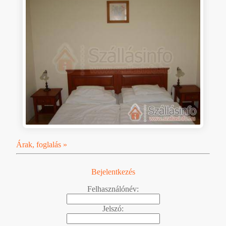
Árak, foglalás »
Bejelentkezés
Felhasználónév:
Jelszó: