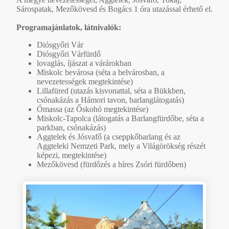
Sárospatak, Mezőkövesd és Bogács 1 óra utazással érhető el.
Programajánlatok, látnivalók:
Diósgyőri Vár
Diósgyőri Várfürdő
lovaglás, íjászat a várárokban
Miskolc bevárosa (séta a belvárosban, a
nevezetességek megtekintése)
Lillafüred (utazás kisvonattal, séta a Bükkben,
csónakázás a Hámori tavon, barlanglátogatás)
Ómassa (az Őskohó megtekintése)
Miskolc-Tapolca (látogatás a Barlangfürdőbe, séta a
parkban, csónakázás)
Aggtelek és Jósvafő (a cseppkőbarlang és az
Aggteleki Nemzeti Park, mely a Világörökség részét
képezi, megtekintése)
Mezőkövesd (fürdőzés a híres Zsóri fürdőben)