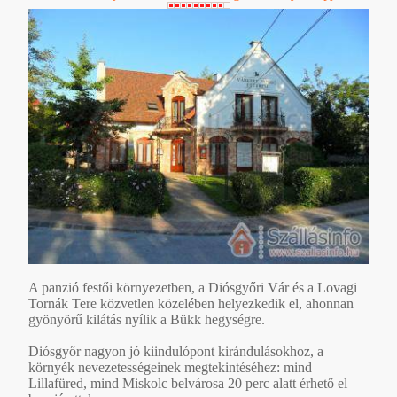
A panzió festői környezetben, a Diósgyőri Vár és a Lovagi
Tornák Tere közvetlen közelében helyezkedik el, ahonnan
gyönyörű kilátás nyílik a Bükk hegységre.
Diósgyőr nagyon jó kiindulópont kirándulásokhoz, a
környék nevezetességeinek megtekintéséhez: mind
Lillafüred, mind Miskolc belvárosa 20 perc alatt érhető el