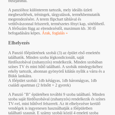
buszjárattal.
A panzióhoz különterem tartozik, mely ideális üzleti
megbeszélések, tréningek, tárgyalások, termékbemutatók
megrendezésére. A terem flipchart táblával és
vetítővászonnal felszerelt, természetes fényt kap, sötétíthető.
A férőszám függ az elrendezéstől, maximum kb. 30 fő
befogadására képes.
Árak, foglalás »
Elhelyezés
A Panzió főépületének szobái (3) az épület első emeletén
találhatók. Minden szoba légkondicionált, saját
fürdőszobával (zuhanyzós) rendelkezik. Minden szobában
színes TV és mini hűtő található. A szobák mindegyikéhez
erkély tartozik, ahonnan gyönyörű kilátás nyílik a várra és a
Bükk lankáira.
A főépület szobái: 1db kétágyas, 1db háromágyas, 1db
családi apartman (2 felnőtt + 2 gyerek)
A Panzió "B" épületében további 9 szoba található. Minden
szoba saját fürdőszobával (zuhanyzós) rendelkezik és színes
TV-vel, mini hűtővel felszerelt. Az itt elhelyezésre kerülő
vendégek is ingyenesen használhatják a főépületben
található szaunát. E szárny szobái közül 4 emeleti szoba