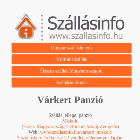
Magyar szálláshelyek
Külföldi szállás
Összes szállás Magyarországon
Szállásadóknak
Várkert Panzió
Szállás jellege: panzió
Miskolc
(
Észak-Magyarország
>
Borsod-Abaúj-Zemplén
)
Web:
www.szallasinfo.hu/varkert_miskolc
A szálláshely értékelése 22 vendég véleménye alapján: