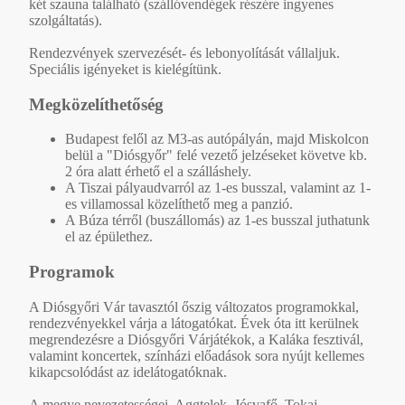
két szauna található (szállóvendégek részére ingyenes
szolgáltatás).
Rendezvények szervezését- és lebonyolítását vállaljuk.
Speciális igényeket is kielégítünk.
Megközelíthetőség
Budapest felől az M3-as autópályán, majd Miskolcon
belül a "Diósgyőr" felé vezető jelzéseket követve kb.
2 óra alatt érhető el a szálláshely.
A Tiszai pályaudvarról az 1-es busszal, valamint az 1-
es villamossal közelíthető meg a panzió.
A Búza térről (buszállomás) az 1-es busszal juthatunk
el az épülethez.
Programok
A Diósgyőri Vár tavasztól őszig változatos programokkal,
rendezvényekkel várja a látogatókat. Évek óta itt kerülnek
megrendezésre a Diósgyőri Várjátékok, a Kaláka fesztivál,
valamint koncertek, színházi előadások sora nyújt kellemes
kikapcsolódást az idelátogatóknak.
A megye nevezetességei, Aggtelek, Jósvafő, Tokaj,