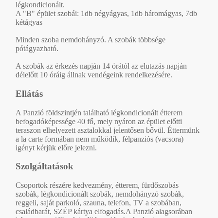
légkondicionált.
A "B" épület szobái: 1db négyágyas, 1db háromágyas, 7db
kétágyas
Minden szoba nemdohányzó. A szobák többsége
pótágyazható.
A szobák az érkezés napján 14 órától az elutazás napján
délelőtt 10 óráig állnak vendégeink rendelkezésére.
Ellátás
A Panzió földszintjén található légkondicionált étterem
befogadóképessége 40 fő, mely nyáron az épület előtti
teraszon elhelyezett asztalokkal jelentősen bővül. Éttermünk
a la carte formában nem működik, félpanziós (vacsora)
igényt kérjük előre jelezni.
Szolgáltatások
Csoportok részére kedvezmény, étterem, fürdőszobás
szobák, légkondicionált szobák, nemdohányzó szobák,
reggeli, saját parkoló, szauna, telefon, TV a szobában,
családbarát, SZÉP kártya elfogadás.A Panzió alagsorában