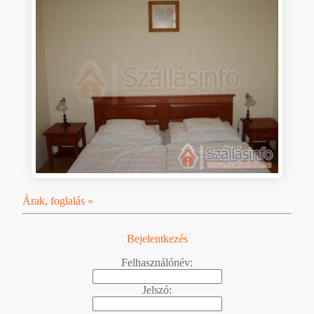
Árak, foglalás »
Bejelentkezés
Felhasználónév:
Jelszó: