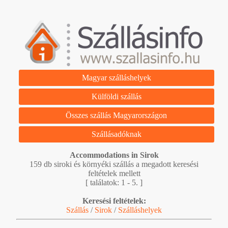
Magyar szálláshelyek
Külföldi szállás
Összes szállás Magyarországon
Szállásadóknak
Accommodations in Sirok
159 db siroki és környéki szállás a megadott keresési
feltételek mellett
[ találatok: 1 - 5. ]
Keresési feltételek:
Szállás
/
Sirok
/
Szálláshelyek