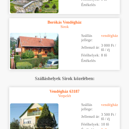
Értékelés
Borókás Vendégház
Sirok
Szállás
vendégház
jellege:
3 000 Ft /
Jellemző ár:
fő / éj
Férőhelyek:
8 fő
Értékelés
Szálláshelyek Sirok közelében:
Vendégház 63187
Verpelét
Szállás
vendégház
jellege:
3 500 Ft /
Jellemző ár:
fő / éj
Férőhelyek:
10 fő