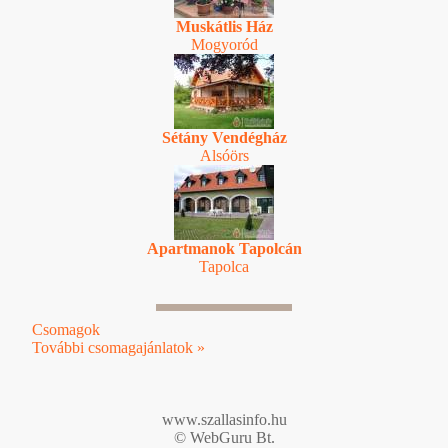
Muskátlis Ház
Mogyoród
Sétány Vendégház
Alsóörs
Apartmanok Tapolcán
Tapolca
Csomagok
További csomagajánlatok »
www.szallasinfo.hu
© WebGuru Bt.