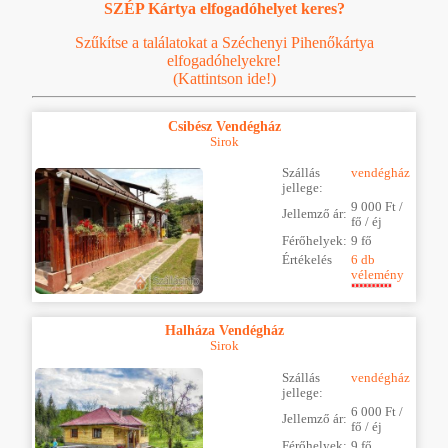
SZÉP Kártya elfogadóhelyet keres?
Szűkítse a találatokat a Széchenyi Pihenőkártya
elfogadóhelyekre!
(Kattintson ide!)
Csibész Vendégház
Sirok
Szállás
vendégház
jellege:
9 000 Ft /
Jellemző ár:
fő / éj
Férőhelyek:
9 fő
Értékelés
6 db
vélemény
Halháza Vendégház
Sirok
Szállás
vendégház
jellege:
6 000 Ft /
Jellemző ár:
fő / éj
Férőhelyek:
9 fő