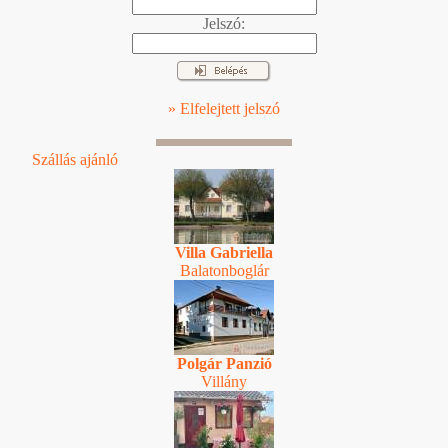
Jelszó:
» Elfelejtett jelszó
Szállás ajánló
Villa Gabriella
Balatonboglár
Polgár Panzió
Villány