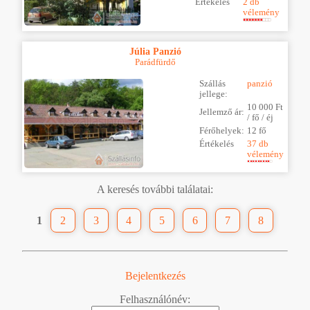
Értékelés
2 db
vélemény
Júlia Panzió
Parádfürdő
Szállás
panzió
jellege:
10 000 Ft
Jellemző ár:
/ fő / éj
Férőhelyek:
12 fő
Értékelés
37 db
vélemény
A keresés további találatai:
1
2
3
4
5
6
7
8
Bejelentkezés
Felhasználónév: