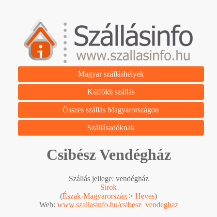
Magyar szálláshelyek
Külföldi szállás
Összes szállás Magyarországon
Szállásadóknak
Csibész Vendégház
Szállás jellege: vendégház
Sirok
(
Észak-Magyarország
>
Heves
)
Web:
www.szallasinfo.hu/csibesz_vendeghaz