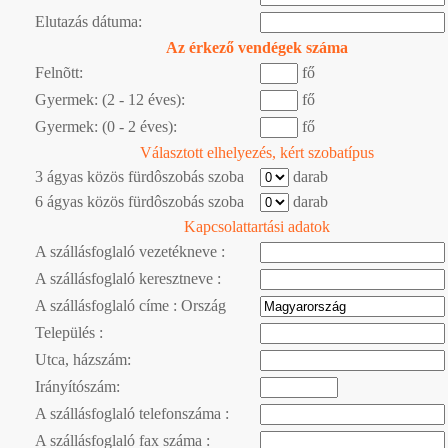
Elutazás dátuma:
Az érkező vendégek száma
Felnõtt:
fő
Gyermek: (2 - 12 éves):
fő
Gyermek: (0 - 2 éves):
fő
Választott elhelyezés, kért szobatípus
3 ágyas közös fürdôszobás szoba
darab
6 ágyas közös fürdôszobás szoba
darab
Kapcsolattartási adatok
A szállásfoglaló vezetékneve :
A szállásfoglaló keresztneve :
A szállásfoglaló címe : Ország
Település :
Utca, házszám:
Irányítószám:
A szállásfoglaló telefonszáma :
A szállásfoglaló fax száma :