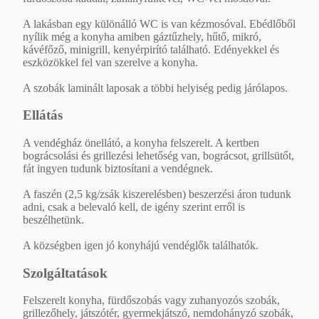
A lakásban egy különálló WC is van kézmosóval. Ebédlőből
nyílik még a konyha amiben gáztűzhely, hűtő, mikró,
kávéfőző, minigrill, kenyérpirító található. Edényekkel és
eszközökkel fel van szerelve a konyha.
A szobák laminált laposak a többi helyiség pedig járólapos.
Ellátás
A vendégház önellátó, a konyha felszerelt. A kertben
bográcsolási és grillezési lehetőség van, bográcsot, grillsütőt,
fát ingyen tudunk biztosítani a vendégnek.
A faszén (2,5 kg/zsák kiszerelésben) beszerzési áron tudunk
adni, csak a belevaló kell, de igény szerint erről is
beszélhetünk.
A községben igen jó konyhájú vendéglők találhatók.
Szolgáltatások
Felszerelt konyha, fürdőszobás vagy zuhanyozós szobák,
grillezőhely, játszótér, gyermekjátszó, nemdohányzó szobák,