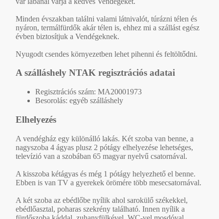
vár lábánál várja a kedves Vendégeket.
Minden évszakban találni valami látnivalót, túrázni télen és
nyáron, termálfürdők akár télen is, ehhez mi a szállást egész
évben biztosítjuk a Vendégeknek.
Nyugodt csendes környezetben lehet pihenni és feltöltődni.
A szálláshely NTAK regisztrációs adatai
Regisztrációs szám: MA20001973
Besorolás: egyéb szálláshely
Elhelyezés
A vendégház egy különálló lakás. Két szoba van benne, a
nagyszoba 4 ágyas plusz 2 pótágy elhelyezése lehetséges,
televízió van a szobában 65 magyar nyelvű csatornával.
A kisszoba kétágyas és még 1 pótágy helyezhető el benne.
Ebben is van TV a gyerekek örömére több mesecsatornával.
A két szoba az ebédlőbe nyílik ahol sarokülő székekkel,
ebédlőasztal, poharas szekrény található. Innen nyílik a
fürdőszoba káddal, zuhanyfülkével, WC-vel mosdóval.