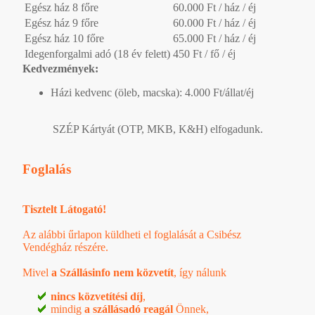
Egész ház 8 főre
60.000 Ft / ház / éj
Egész ház 9 főre
60.000 Ft / ház / éj
Egész ház 10 főre
65.000 Ft / ház / éj
Idegenforgalmi adó (18 év felett)
450 Ft / fő / éj
Kedvezmények:
Házi kedvenc (öleb, macska): 4.000 Ft/állat/éj
SZÉP Kártyát (OTP, MKB, K&H) elfogadunk.
Foglalás
Tisztelt Látogató!
Az alábbi űrlapon küldheti el foglalását a Csibész
Vendégház részére.
Mivel
a Szállásinfo nem közvetít
, így nálunk
nincs közvetítési díj
,
mindig
a szállásadó reagál
Önnek,