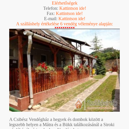
Elérhetőségek
Telefon:
Kattintson ide!
Fax:
Kattintson ide!
E-mail:
Kattintson ide!
A szálláshely értékelése 6 vendég véleménye alapján:
A Csibész Vendégház a hegyek és dombok között a
legszebb helyen a Mátra és a Bükk találkozásánál a Siroki