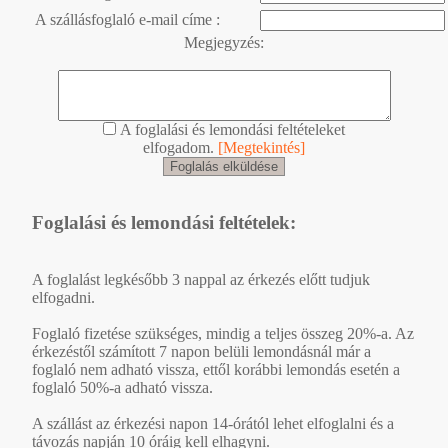
A szállásfoglaló e-mail címe :
Megjegyzés:
A foglalási és lemondási feltételeket
elfogadom.
[Megtekintés]
Foglalási és lemondási feltételek:
A foglalást legkésőbb 3 nappal az érkezés előtt tudjuk
elfogadni.
Foglaló fizetése szükséges, mindig a teljes összeg 20%-a. Az
érkezéstől számított 7 napon belüli lemondásnál már a
foglaló nem adható vissza, ettől korábbi lemondás esetén a
foglaló 50%-a adható vissza.
A szállást az érkezési napon 14-órától lehet elfoglalni és a
távozás napján 10 óráig kell elhagyni.