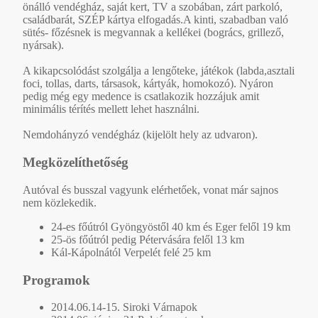
önálló vendégház, saját kert, TV a szobában, zárt parkoló,
családbarát, SZÉP kártya elfogadás.A kinti, szabadban való
sütés- főzésnek is megvannak a kellékei (bogrács, grillező,
nyársak).
A kikapcsolódást szolgálja a lengőteke, játékok (labda,asztali
foci, tollas, darts, társasok, kártyák, homokozó). Nyáron
pedig még egy medence is csatlakozik hozzájuk amit
minimális térítés mellett lehet használni.
Nemdohányzó vendégház (kijelölt hely az udvaron).
Megközelíthetőség
Autóval és busszal vagyunk elérhetőek, vonat már sajnos
nem közlekedik.
24-es főútról Gyöngyöstől 40 km és Eger felől 19 km
25-ös főútról pedig Pétervására felől 13 km
Kál-Kápolnától Verpelét felé 25 km
Programok
2014.06.14-15. Siroki Várnapok