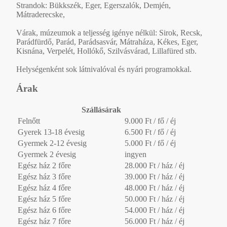
Strandok: Bükkszék, Eger, Egerszalók, Demjén,
Mátraderecske,
Várak, múzeumok a teljesség igénye nélkül: Sirok, Recsk,
Parádfürdő, Parád, Parádsasvár, Mátraháza, Kékes, Eger,
Kisnána, Verpelét, Hollókő, Szilvásvárad, Lillafüred stb.
Helységenként sok látnivalóval és nyári programokkal.
Árak
Szállásárak
Felnőtt
9.000 Ft / fő / éj
Gyerek 13-18 évesig
6.500 Ft / fő / éj
Gyermek 2-12 évesig
5.000 Ft / fő / éj
Gyermek 2 évesig
ingyen
Egész ház 2 főre
28.000 Ft / ház / éj
Egész ház 3 főre
39.000 Ft / ház / éj
Egész ház 4 főre
48.000 Ft / ház / éj
Egész ház 5 főre
50.000 Ft / ház / éj
Egész ház 6 főre
54.000 Ft / ház / éj
Egész ház 7 főre
56.000 Ft / ház / éj