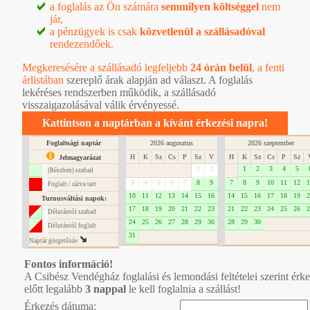
a foglalás az Ön számára
semmilyen költséggel
nem
jár,
a pénzügyek is csak
közvetlenül a szállásadóval
rendezendőek.
Megkeresésére a szállásadó legfeljebb
24 órán belül
, a
fenti
árlistában
szereplő árak alapján ad választ. A foglalás
lekéréses rendszerben működik, a szállásadó
visszaigazolásával válik érvényessé.
Kattintson a naptárban a kívánt érkezési napra!
Foglaltsági naptár
2026 augusztus
2026 szeptember
H
K
Sz
Cs
P
Sz
V
H
K
Sz
Cs
P
Sz
Jelmagyarázat
1
2
1
2
3
4
5
(Részben) szabad
3
4
5
6
7
8
9
7
8
9
10
11
12
1
Foglalt / zárva tart
10
11
12
13
14
15
16
14
15
16
17
18
19
2
Turnusváltási napok:
17
18
19
20
21
22
23
21
22
23
24
25
26
2
Délutántól szabad
24
25
26
27
28
29
30
28
29
30
Délutántól foglalt
31
Naptár görgetôsáv
Fontos információ!
A Csibész Vendégház foglalási és lemondási feltételei szerint érk
előtt legalább
3 nappal
le kell foglalnia a szállást!
Érkezés dátuma: