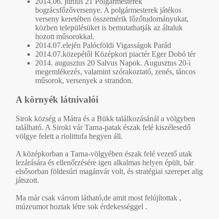
2014.06. június 21 Polgármesterek
bográcsfőzőversenye. A polgármesterek játékos
verseny keretében összemérik főzőtudományukat,
közben településüket is bemutathatják az általuk
hozott műsorokkal.
2014.07.elején Palócföldi Vigasságok Parád
2014.07.közepétől Középkori piactér Eger Dobó tér
2014. augusztus 20 Salvus Napok. Augusztus 20-i
megemlékezés, valamint szórakoztató, zenés, táncos
műsorok, versenyek a strandon.
A környék látnivalói
Sirok község a Mátra és a Bükk találkozásánál a völgyben
található. A Siroki vár Tarna-patak észak felé kiszélesedő
völgye felett a riolittufa hegyen áll.
A középkorban a Tarna-völgyében észak felé vezető utak
lezárására és ellenőrzésére igen alkalmas helyen épült, bár
elsősorban földesúri magánvár volt, és stratégiai szerepet alig
játszott.
Ma már csak várrom látható,de amit most felújítottak ,
múzeumot hoztak létre sok érdekességgel .