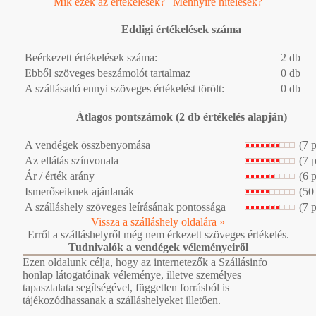
Mik ezek az értékelések?
|
Mennyire hitelesek?
Eddigi értékelések száma
Beérkezett értékelések száma:
2 db
Ebből szöveges beszámolót tartalmaz
0 db
A szállásadó ennyi szöveges értékelést törölt:
0 db
Átlagos pontszámok (2 db értékelés alapján)
A vendégek összbenyomása
(7 
Az ellátás színvonala
(7 
Ár / érték arány
(6 
Ismerőseiknek ajánlanák
(50
A szálláshely szöveges leírásának pontossága
(7 
Vissza a szálláshely oldalára »
Erről a szálláshelyről még nem érkezett szöveges értékelés.
Tudnivalók a vendégek véleményeiről
Ezen oldalunk célja, hogy az internetezők a Szállásinfo
honlap látogatóinak véleménye, illetve személyes
tapasztalata segítségével, független forrásból is
tájékozódhassanak a szálláshelyeket illetően.