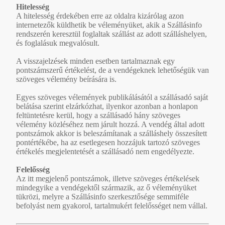
Hitelesség
A hitelesség érdekében erre az oldalra kizárólag azon
internetezők küldhetik be véleményüket, akik a Szállásinfo
rendszerén keresztül foglaltak szállást az adott szálláshelyen,
és foglalásuk megvalósult.
A visszajelzések minden esetben tartalmaznak egy
pontszámszerű értékelést, de a vendégeknek lehetőségük van
szöveges vélemény beírására is.
Egyes szöveges vélemények publikálásától a szállásadó saját
belátása szerint elzárkózhat, ilyenkor azonban a honlapon
feltüntetésre kerül, hogy a szállásadó hány szöveges
vélemény közléséhez nem járult hozzá. A vendég által adott
pontszámok akkor is beleszámítanak a szálláshely összesített
pontértékébe, ha az esetlegesen hozzájuk tartozó szöveges
értékelés megjelentetését a szállásadó nem engedélyezte.
Felelősség
Az itt megjelenő pontszámok, illetve szöveges értékelések
mindegyike a vendégektől származik, az ő véleményüket
tükrözi, melyre a Szállásinfo szerkesztősége semmiféle
befolyást nem gyakorol, tartalmukért felelősséget nem vállal.