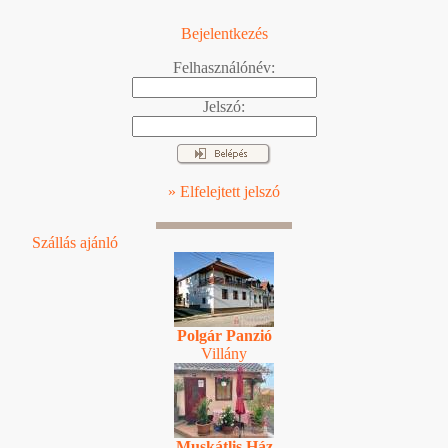
Bejelentkezés
Felhasználónév:
Jelszó:
» Elfelejtett jelszó
Szállás ajánló
Polgár Panzió
Villány
Muskátlis Ház