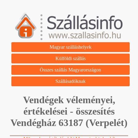
Magyar szálláshelyek
Külföldi szállás
Összes szállás Magyarországon
Szállásadóknak
Vendégek véleményei,
értékelései - összesítés
Vendégház 63187 (Verpelét)