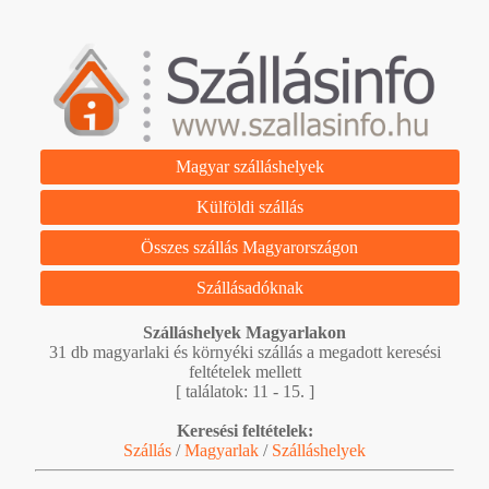
Magyar szálláshelyek
Külföldi szállás
Összes szállás Magyarországon
Szállásadóknak
Szálláshelyek Magyarlakon
31 db magyarlaki és környéki szállás a megadott keresési
feltételek mellett
[ találatok: 11 - 15. ]
Keresési feltételek:
Szállás
/
Magyarlak
/
Szálláshelyek