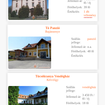
Jellemző ár:
fő / éj
Férőhelyek:
39 fő
Értékelés
1 db
vélemény
Tó Panzió
Bajánsenye
Szállás
panzió
jellege:
Jellemző ár:
n.a.
Férőhelyek:
48 fő
Értékelés
Tücsöktanya Vendégház
Kétvölgy
Szállás
vendégház
jellege:
3 450 Ft /
Jellemző ár:
fő / éj
Férőhelyek:
18 fő