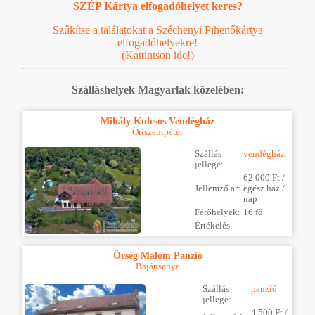
SZÉP Kártya elfogadóhelyet keres?
Szűkítse a találatokat a Széchenyi Pihenőkártya
elfogadóhelyekre!
(Kattintson ide!)
Szálláshelyek Magyarlak közelében:
Mihály Kulcsos Vendégház
Őriszentpéter
Szállás
vendégház
jellege:
62 000 Ft /
Jellemző ár:
egész ház /
nap
Férőhelyek:
16 fő
Értékelés
Õrség Malom Panzió
Bajánsenye
Szállás
panzió
jellege:
4 500 Ft /