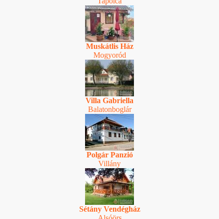
Tapolca
Muskátlis Ház
Mogyoród
Villa Gabriella
Balatonboglár
Polgár Panzió
Villány
Sétány Vendégház
Alsóörs