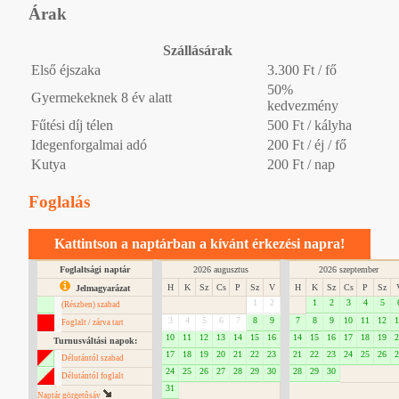
Árak
Szállásárak
Első éjszaka
3.300 Ft / fő
50%
Gyermekeknek 8 év alatt
kedvezmény
Fűtési díj télen
500 Ft / kályha
Idegenforgalmai adó
200 Ft / éj / fő
Kutya
200 Ft / nap
Foglalás
Kattintson a naptárban a kívánt érkezési napra!
Foglaltsági naptár
2026 augusztus
2026 szeptember
H
K
Sz
Cs
P
Sz
V
H
K
Sz
Cs
P
Sz
Jelmagyarázat
1
2
1
2
3
4
5
(Részben) szabad
3
4
5
6
7
8
9
7
8
9
10
11
12
1
Foglalt / zárva tart
10
11
12
13
14
15
16
14
15
16
17
18
19
2
Turnusváltási napok:
17
18
19
20
21
22
23
21
22
23
24
25
26
2
Délutántól szabad
24
25
26
27
28
29
30
28
29
30
Délutántól foglalt
31
Naptár görgetôsáv