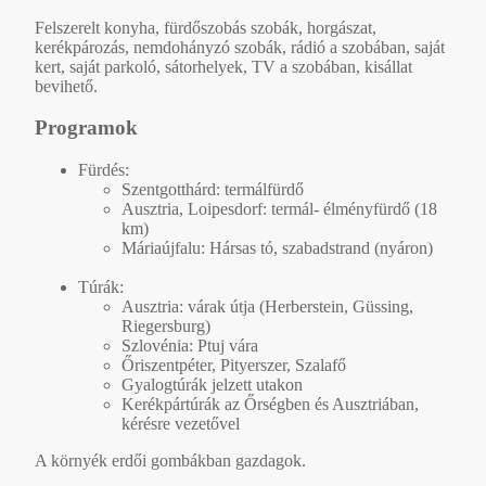
Felszerelt konyha, fürdőszobás szobák, horgászat,
kerékpározás, nemdohányzó szobák, rádió a szobában, saját
kert, saját parkoló, sátorhelyek, TV a szobában, kisállat
bevihető.
Programok
Fürdés:
Szentgotthárd: termálfürdő
Ausztria, Loipesdorf: termál- élményfürdő (18
km)
Máriaújfalu: Hársas tó, szabadstrand (nyáron)
Túrák:
Ausztria: várak útja (Herberstein, Güssing,
Riegersburg)
Szlovénia: Ptuj vára
Őriszentpéter, Pityerszer, Szalafő
Gyalogtúrák jelzett utakon
Kerékpártúrák az Őrségben és Ausztriában,
kérésre vezetővel
A környék erdői gombákban gazdagok.