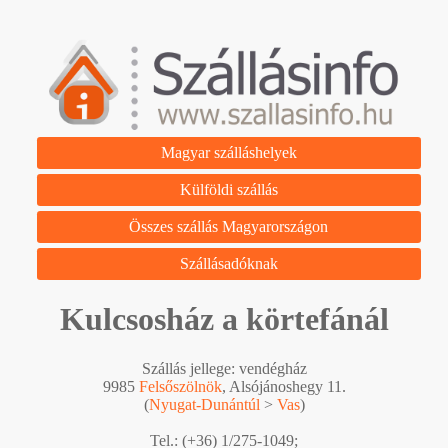
Magyar szálláshelyek
Külföldi szállás
Összes szállás Magyarországon
Szállásadóknak
Kulcsosház a körtefánál
Szállás jellege: vendégház
9985
Felsőszölnök
, Alsójánoshegy 11.
(
Nyugat-Dunántúl
>
Vas
)
Tel.: (+36) 1/275-1049;