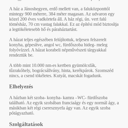
A ház a Jánoshegyen, erdő mellett van, a faluközponttól
mintegy 900 méterre, 384 méter magasan. Az udvaron egy
közel 200 éves vadkörtefa áll. A ház régi, ún. vert falú
tömésház, 70 cm vastag falakkal. Ez az építési mód biztosítja
a legtökéletesebb hő és páraháztartást.
A házat teljes egészében felújítottuk, teljesen felszerelt
konyha, gépesítve, angol wc, fürdőszoba hideg- meleg
folyóvízzel. A házat korabeli népművészeti tárgyakkal
rendeztük be.
A több mint 10.000 nm-es kertben gyümölcsfák,
tűzrakóhely, bográcsállvány, hinta, kerékpárok. Szomszéd
nincs, a csend tökéletes. Kutyát, macskát fogadunk.
Elhelyezés
A házban két szoba- konyha- kamra –WC- fürdőszoba
található. Az egyik szobában franciaágy és egy normál ágy, a
másikban két régi cseresznyefa ágy van. Az egyik szoba
pótágyazható.
Szolgáltatások