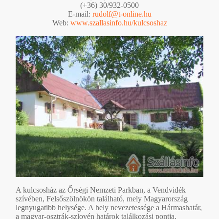
(+36) 30/932-0500
E-mail:
rudolf@t-online.hu
Web:
www.szallasinfo.hu/kulcsoshaz
A kulcsosház az Őrségi Nemzeti Parkban, a Vendvidék
szívében, Felsőszölnökön található, mely Magyarország
legnyugatibb helysége. A hely nevezetessége a Hármashatár,
a magyar-osztrák-szlovén határok találkozási pontja.