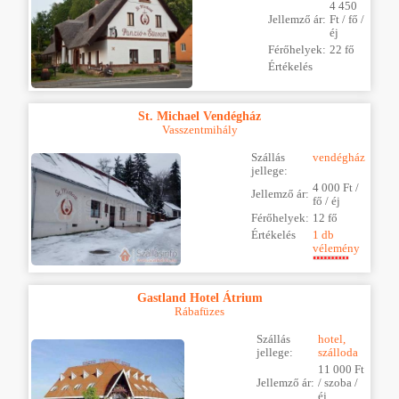
4 450
Jellemző ár:
Ft / fő /
éj
Férőhelyek:
22 fő
Értékelés
St. Michael Vendégház
Vasszentmihály
Szállás
vendégház
jellege:
4 000 Ft /
Jellemző ár:
fő / éj
Férőhelyek:
12 fő
Értékelés
1 db
vélemény
Gastland Hotel Átrium
Rábafüzes
Szállás
hotel,
jellege:
szálloda
11 000 Ft
Jellemző ár:
/ szoba /
éj