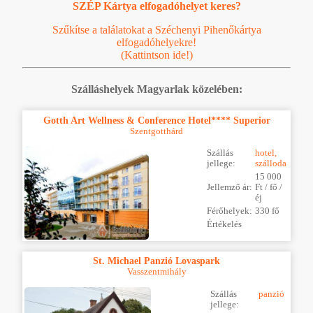
SZÉP Kártya elfogadóhelyet keres?
Szűkítse a találatokat a Széchenyi Pihenőkártya
elfogadóhelyekre!
(Kattintson ide!)
Szálláshelyek Magyarlak közelében:
Gotth Art Wellness & Conference Hotel**** Superior
Szentgotthárd
Szállás
hotel,
jellege:
szálloda
15 000
Jellemző ár:
Ft / fő /
éj
Férőhelyek:
330 fő
Értékelés
St. Michael Panzió Lovaspark
Vasszentmihály
Szállás
panzió
jellege: