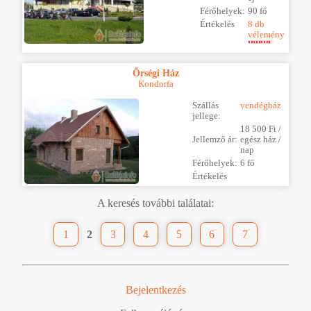
Férőhelyek:
90 fő
Értékelés
8 db
vélemény
Õrségi Ház
Kondorfa
Szállás
vendégház
jellege:
18 500 Ft /
Jellemző ár:
egész ház /
nap
Férőhelyek:
6 fő
Értékelés
A keresés további találatai:
1
2
3
4
5
6
7
Bejelentkezés