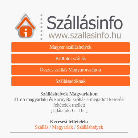
Magyar szálláshelyek
Külföldi szállás
Összes szállás Magyarországon
Szállásadóknak
Szálláshelyek Magyarlakon
31 db magyarlaki és környéki szállás a megadott keresési
feltételek mellett
[ találatok: 6 - 10. ]
Keresési feltételek:
Szállás
/
Magyarlak
/
Szálláshelyek