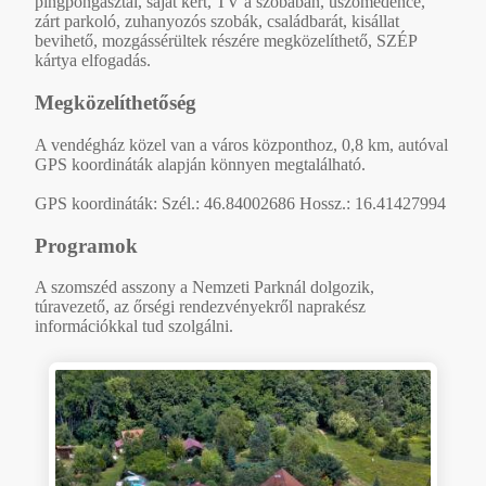
pingpongasztal, saját kert, TV a szobában, úszómedence,
zárt parkoló, zuhanyozós szobák, családbarát, kisállat
bevihető, mozgássérültek részére megközelíthető, SZÉP
kártya elfogadás.
Megközelíthetőség
A vendégház közel van a város központhoz, 0,8 km, autóval
GPS koordináták alapján könnyen megtalálható.
GPS koordináták: Szél.: 46.84002686 Hossz.: 16.41427994
Programok
A szomszéd asszony a Nemzeti Parknál dolgozik,
túravezető, az őrségi rendezvényekről naprakész
információkkal tud szolgálni.