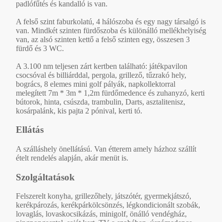
padlófűtés és kandalló is van.
A felső szint faburkolatú, 4 hálószoba és egy nagy társalgó is
van. Mindkét szinten fürdőszoba és különálló mellékhelyiség
van, az alsó szinten kettő a felső szinten egy, összesen 3
fürdő és 3 WC.
A 3.100 nm teljesen zárt kertben található: játékpavilon
csocsóval és billiárddal, pergola, grillező, tűzrakó hely,
bogrács, 8 elemes mini golf pályák, napkollektorral
melegített 7m * 3m * 1,2m fürdőmedence és zuhanyzó, kerti
bútorok, hinta, csúszda, trambulin, Darts, asztalitenisz,
kosárpalánk, kis pajta 2 pónival, kerti tó.
Ellátás
A szálláshely önellátású. Van étterem amely házhoz szállít
ételt rendelés alapján, akár menüt is.
Szolgáltatások
Felszerelt konyha, grillezőhely, játszótér, gyermekjátszó,
kerékpározás, kerékpárkölcsönzés, légkondicionált szobák,
lovaglás, lovaskocsikázás, minigolf, önálló vendégház,