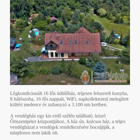
Légkondicionált 16 fős üdülőház, teljesen felszerelt konyha,
8 hálószoba, 16 fős nappali, WiFi, napkollektorral melegített
kültéri medence és zuhanyzó a 3.100 nm kertben.
A vendégház egy kis erdő szélén található, közel
Őriszentpéter központjához. A ház ún. kulcsos ház, a teljes
vendégházat a vendégek rendelkezésére bocsájtják, a
tulajdonos nem lakik ott.