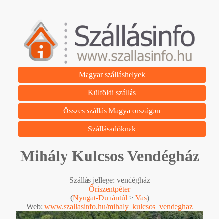
Magyar szálláshelyek
Külföldi szállás
Összes szállás Magyarországon
Szállásadóknak
Mihály Kulcsos Vendégház
Szállás jellege: vendégház
Őriszentpéter
(
Nyugat-Dunántúl
>
Vas
)
Web:
www.szallasinfo.hu/mihaly_kulcsos_vendeghaz