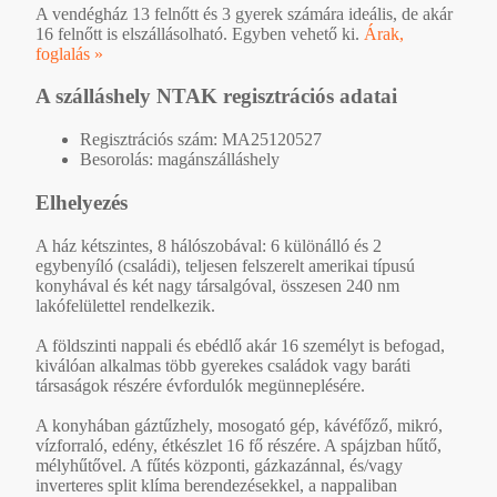
A vendégház 13 felnőtt és 3 gyerek számára ideális, de akár
16 felnőtt is elszállásolható. Egyben vehető ki.
Árak,
foglalás »
A szálláshely NTAK regisztrációs adatai
Regisztrációs szám: MA25120527
Besorolás: magánszálláshely
Elhelyezés
A ház kétszintes, 8 hálószobával: 6 különálló és 2
egybenyíló (családi), teljesen felszerelt amerikai típusú
konyhával és két nagy társalgóval, összesen 240 nm
lakófelülettel rendelkezik.
A földszinti nappali és ebédlő akár 16 személyt is befogad,
kiválóan alkalmas több gyerekes családok vagy baráti
társaságok részére évfordulók megünneplésére.
A konyhában gáztűzhely, mosogató gép, kávéfőző, mikró,
vízforraló, edény, étkészlet 16 fő részére. A spájzban hűtő,
mélyhűtővel. A fűtés központi, gázkazánnal, és/vagy
inverteres split klíma berendezésekkel, a nappaliban