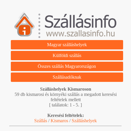
Magyar szálláshelyek
Külföldi szállás
Összes szállás Magyarországon
Szállásadóknak
Szálláshelyek Kismaroson
59 db kismarosi és környéki szállás a megadott keresési
feltételek mellett
[ találatok: 1 - 5. ]
Keresési feltételek:
Szállás
/
Kismaros
/
Szálláshelyek