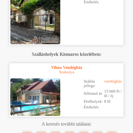
Értékelés
Szálláshelyek Kismaros közelében:
Vilma Vendégház
Szokolya
Szállás
vendégház
jellege:
15 000 Ft /
Jellemző ár:
fő / éj
Férőhelyek:
8 fő
Értékelés
A keresés további találatai: