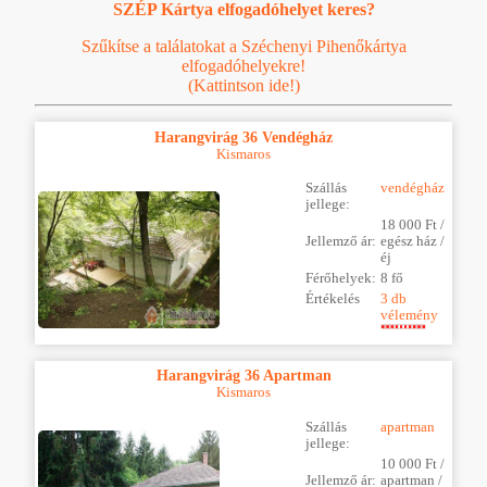
SZÉP Kártya elfogadóhelyet keres?
Szűkítse a találatokat a Széchenyi Pihenőkártya
elfogadóhelyekre!
(Kattintson ide!)
Harangvirág 36 Vendégház
Kismaros
Szállás
vendégház
jellege:
18 000 Ft /
Jellemző ár:
egész ház /
éj
Férőhelyek:
8 fő
Értékelés
3 db
vélemény
Harangvirág 36 Apartman
Kismaros
Szállás
apartman
jellege:
10 000 Ft /
Jellemző ár:
apartman /