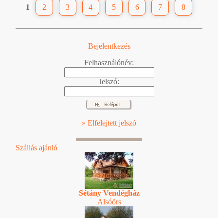
1
2
3
4
5
6
7
8
Bejelentkezés
Felhasználónév:
Jelszó:
» Elfelejtett jelszó
Szállás ajánló
Sétány Vendégház
Alsóörs