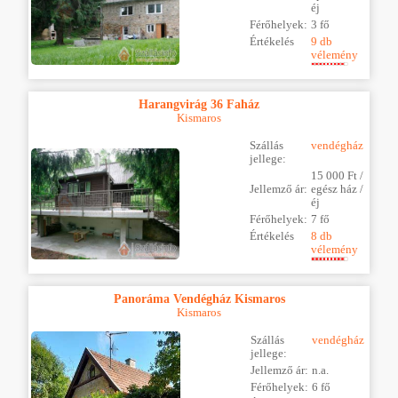
éj
Férőhelyek:
3 fő
Értékelés
9 db
vélemény
Harangvirág 36 Faház
Kismaros
Szállás
vendégház
jellege:
15 000 Ft /
Jellemző ár:
egész ház /
éj
Férőhelyek:
7 fő
Értékelés
8 db
vélemény
Panoráma Vendégház Kismaros
Kismaros
Szállás
vendégház
jellege:
Jellemző ár:
n.a.
Férőhelyek:
6 fő