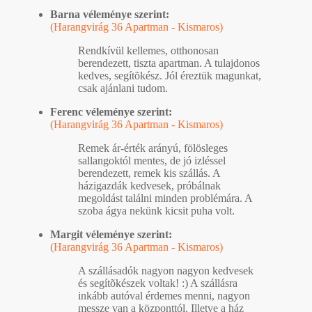
Barna véleménye szerint:
(Harangvirág 36 Apartman - Kismaros)
Rendkívül kellemes, otthonosan
berendezett, tiszta apartman. A tulajdonos
kedves, segítõkész. Jól éreztük magunkat,
csak ajánlani tudom.
Ferenc véleménye szerint:
(Harangvirág 36 Apartman - Kismaros)
Remek ár-érték arányú, fölösleges
sallangoktól mentes, de jó izléssel
berendezett, remek kis szállás. A
házigazdák kedvesek, próbálnak
megoldást találni minden problémára. A
szoba ágya nekünk kicsit puha volt.
Margit véleménye szerint:
(Harangvirág 36 Apartman - Kismaros)
A szállásadók nagyon nagyon kedvesek
és segítõkészek voltak! :) A szállásra
inkább autóval érdemes menni, nagyon
messze van a központtól. Illetve a ház