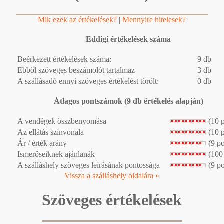
Mik ezek az értékelések?
|
Mennyire hitelesek?
Eddigi értékelések száma
Beérkezett értékelések száma:
9 db
Ebből szöveges beszámolót tartalmaz
3 db
A szállásadó ennyi szöveges értékelést törölt:
0 db
Átlagos pontszámok (9 db értékelés alapján)
A vendégek összbenyomása
(10 
Az ellátás színvonala
(10 
Ár / érték arány
(9 p
Ismerőseiknek ajánlanák
(100
A szálláshely szöveges leírásának pontossága
(9 p
Vissza a szálláshely oldalára »
Szöveges értékelések