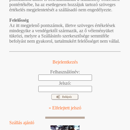
pontértékébe, ha az esetlegesen hozzájuk tartozó szöveges
értékelés megjelentetését a szállásadó nem engedélyezte.
Felelősség
Az itt megjelenő pontszámok, illetve szöveges értékelések
mindegyike a vendégektől származik, az ő véleményüket
tükrözi, melyre a Szállásinfo szerkesztősége semmiféle
befolyást nem gyakorol, tartalmukért felelősséget nem vállal.
Bejelentkezés
Felhasználónév:
Jelszó:
» Elfelejtett jelszó
Szállás ajánló