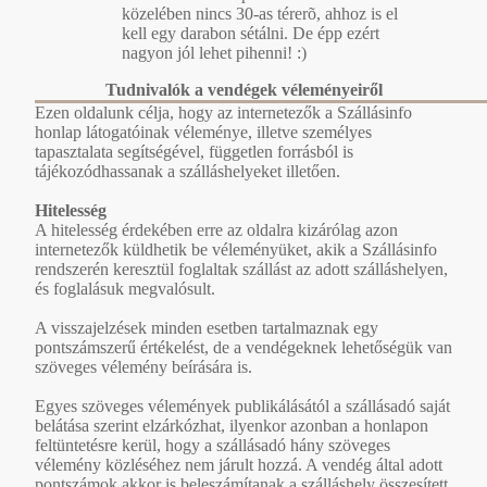
közelében nincs 30-as térerõ, ahhoz is el
kell egy darabon sétálni. De épp ezért
nagyon jól lehet pihenni! :)
Tudnivalók a vendégek véleményeiről
Ezen oldalunk célja, hogy az internetezők a Szállásinfo
honlap látogatóinak véleménye, illetve személyes
tapasztalata segítségével, független forrásból is
tájékozódhassanak a szálláshelyeket illetően.
Hitelesség
A hitelesség érdekében erre az oldalra kizárólag azon
internetezők küldhetik be véleményüket, akik a Szállásinfo
rendszerén keresztül foglaltak szállást az adott szálláshelyen,
és foglalásuk megvalósult.
A visszajelzések minden esetben tartalmaznak egy
pontszámszerű értékelést, de a vendégeknek lehetőségük van
szöveges vélemény beírására is.
Egyes szöveges vélemények publikálásától a szállásadó saját
belátása szerint elzárkózhat, ilyenkor azonban a honlapon
feltüntetésre kerül, hogy a szállásadó hány szöveges
vélemény közléséhez nem járult hozzá. A vendég által adott
pontszámok akkor is beleszámítanak a szálláshely összesített