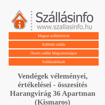
Magyar szálláshelyek
Külföldi szállás
Összes szállás Magyarországon
Szállásadóknak
Vendégek véleményei,
értékelései - összesítés
Harangvirág 36 Apartman
(Kismaros)