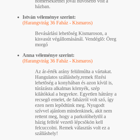
hõmérsékletnél jóval hûvösebb volt a
házban.
István véleménye szerint:
(Harangvirág 36 Faház - Kismaros)
Bevásárlási lehetõség Kismaroson, a
kisvasút végállomásánál. Vendéglõ: Öreg
morgó
Anna véleménye szerint:
(Harangvirág 36 Faház - Kismaros)
Az ár-érték arány felülmúlta a vártakat.
Hangulatos szálláshely,remek fõzési
lehetõség a konyhában és azon kívül is,
túrázásra alkalmas környék, szép
kilátókkal a hegyekre. Egyetlen hátrány a
recsegõ emelet, de faházról volt szó, így
ezen nem lepõdtünk meg. Nyugodt
szívvel ajánlom mindenkinek, akit nem
rettent meg, hogy a parkolóhelytõl a
házig felfelé vezetõ lépcsõkön kell
felcuccolni. Remek választás volt ez a
szálláshely!