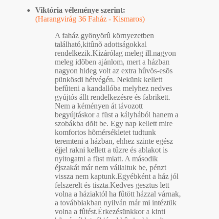
Viktória véleménye szerint:
(Harangvirág 36 Faház - Kismaros)
A faház gyönyörû környezetben
található,kitûnõ adottságokkal
rendelkezik.Kizárólag meleg ill.nagyon
meleg idõben ajánlom, mert a házban
nagyon hideg volt az extra hûvös-esõs
pünkösdi hétvégén. Nekünk kellett
befûteni a kandallóba melyhez nedves
gyújtós állt rendelkezésre és fabrikett.
Nem a kéményen át távozott
begyújtáskor a füst a kályhából hanem a
szobákba dõlt be. Egy nap kellett mire
komfortos hõmérsékletet tudtunk
teremteni a házban, ehhez szinte egész
éjjel rakni kellett a tûzre és ablakot is
nyitogatni a füst miatt. A második
éjszakát már nem vállaltuk be, pénzt
vissza nem kaptunk.Egyébként a ház jól
felszerelt és tiszta.Kedves gesztus lett
volna a háziaktól ha fûtött házzal várnak,
a továbbiakban nyilván már mi intéztük
volna a fûtést.Érkezésünkkor a kinti