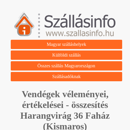
Magyar szálláshelyek
Külföldi szállás
Összes szállás Magyarországon
Szállásadóknak
Vendégek véleményei,
értékelései - összesítés
Harangvirág 36 Faház
(Kismaros)