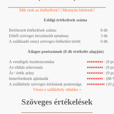
Mik ezek az értékelések?
|
Mennyire hitelesek?
Eddigi értékelések száma
Beérkezett értékelések száma:
8 db
Ebből szöveges beszámolót tartalmaz
3 db
A szállásadó ennyi szöveges értékelést törölt:
0 db
Átlagos pontszámok (8 db értékelés alapján)
A vendégek összbenyomása
(9 p
Az ellátás színvonala
(9 p
Ár / érték arány
(9 p
Ismerőseiknek ajánlanák
(88 
A szálláshely szöveges leírásának pontossága
(10 
Vissza a szálláshely oldalára »
Szöveges értékelések