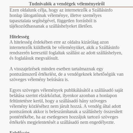
Tudnivalók a vendégek véleményeiről
Ezen oldalunk célja, hogy az internetezők a Szállásinfo
honlap látogatóinak véleménye, illetve személyes
tapasztalata segítségével, független forrásból is
tájékozódhassanak a szálláshelyeket illetően.
Hitelesség
A hitelesség érdekében erre az oldalra kizárólag azon
internetezők küldhetik be véleményüket, akik a Szállásinfo
rendszerén keresztül foglaltak szállást az adott szálláshelyen,
és foglalásuk megvalósult.
A visszajelzések minden esetben tartalmaznak egy
pontszámszerű értékelést, de a vendégeknek lehetőségük van
szöveges vélemény beírására is.
Egyes szöveges vélemények publikálásától a szállásadó saját
belátása szerint elzárkózhat, ilyenkor azonban a honlapon
feltüntetésre kerül, hogy a szállásadó hány szöveges
vélemény közléséhez nem járult hozzá. A vendég által adott
pontszámok akkor is beleszámítanak a szálláshely összesített
pontértékébe, ha az esetlegesen hozzájuk tartozó szöveges
értékelés megjelentetését a szállásadó nem engedélyezte.
Felelősség