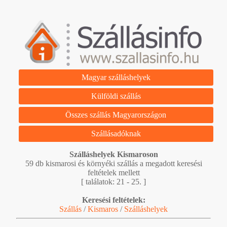
Magyar szálláshelyek
Külföldi szállás
Összes szállás Magyarországon
Szállásadóknak
Szálláshelyek Kismaroson
59 db kismarosi és környéki szállás a megadott keresési
feltételek mellett
[ találatok: 21 - 25. ]
Keresési feltételek:
Szállás
/
Kismaros
/
Szálláshelyek