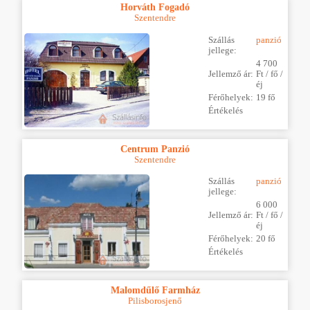
Horváth Fogadó
Szentendre
Szállás
panzió
jellege:
4 700
Jellemző ár:
Ft / fő /
éj
Férőhelyek:
19 fő
Értékelés
Centrum Panzió
Szentendre
Szállás
panzió
jellege:
6 000
Jellemző ár:
Ft / fő /
éj
Férőhelyek:
20 fő
Értékelés
Malomdűlő Farmház
Pilisborosjenő