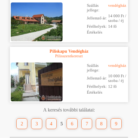
Szállás
vendégház
jellege:
14 000 Ft /
Jellemző ár:
szoba / éj
Férőhelyek:
14 fő
Értékelés
Piliskapu Vendégház
Pilisszentkereszt
Szállás
vendégház
jellege:
10 000 Ft /
Jellemző ár:
szoba / éj
Férőhelyek:
12 fő
Értékelés
A keresés további találatai:
2
3
4
5
6
7
8
9