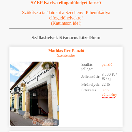
SZÉP Kártya elfogadóhelyet keres?
Szűkítse a találatokat a Széchenyi Pihenőkártya
elfogadóhelyekre!
(Kattintson ide!)
Szálláshelyek Kismaros közelében:
Mathias Rex Panzió
Szentendre
Szállás
panzió
jellege:
8 500 Ft /
Jellemző ár:
fő / éj
Férőhelyek:
22 fő
Értékelés
3 db
vélemény