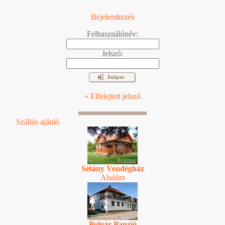
Bejelentkezés
Felhasználónév:
Jelszó:
» Elfelejtett jelszó
Szállás ajánló
Sétány Vendégház
Alsóörs
Polgár Panzió