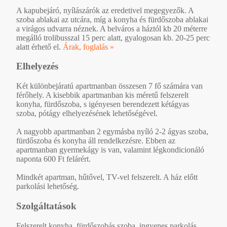
A kapubejáró, nyílászárók az eredetivel megegyezők. A
szoba ablakai az utcára, míg a konyha és fürdőszoba ablakai
a virágos udvarra néznek. A belváros a háztól kb 20 méterre
megálló trolibusszal 15 perc alatt, gyalogosan kb. 20-25 perc
alatt érhető el.
Árak, foglalás »
Elhelyezés
Két különbejáratú apartmanban összesen 7 fő számára van
férőhely. A kisebbik apartmanban kis méretű felszerelt
konyha, fürdőszoba, s igényesen berendezett kétágyas
szoba, pótágy elhelyezésének lehetőségével.
A nagyobb apartmanban 2 egymásba nyíló 2-2 ágyas szoba,
fürdőszoba és konyha áll rendelkezésre. Ebben az
apartmanban gyermekágy is van, valamint légkondicionáló
naponta 600 Ft felárért.
Mindkét apartman, hűtővel, TV-vel felszerelt. A ház előtt
parkolási lehetőség.
Szolgáltatások
Felszerelt konyha, fürdőszobás szoba, ingyenes parkolás,