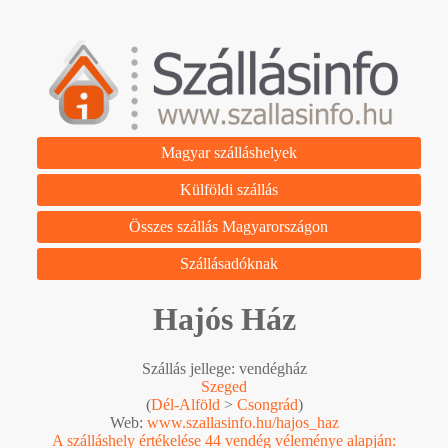
Magyar szálláshelyek
Külföldi szállás
Összes szállás Magyarországon
Szállásadóknak
Hajós Ház
Szállás jellege: vendégház
Szeged
(
Dél-Alföld
>
Csongrád
)
Web:
www.szallasinfo.hu/hajos_haz
A szálláshely értékelése 44 vendég véleménye alapján: