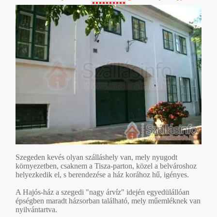
Szegeden kevés olyan szálláshely van, mely nyugodt
környezetben, csaknem a Tisza-parton, közel a belvároshoz
helyezkedik el, s berendezése a ház korához hű, igényes.
A Hajós-ház a szegedi "nagy árvíz" idején egyedülállóan
épségben maradt házsorban található, mely műemléknek van
nyilvántartva.