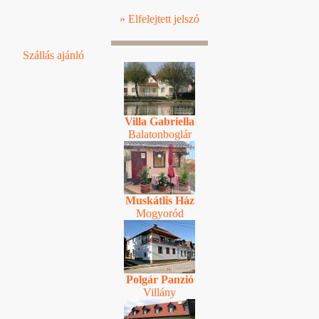
» Elfelejtett jelszó
Szállás ajánló
Villa Gabriella
Balatonboglár
Muskátlis Ház
Mogyoród
Polgár Panzió
Villány