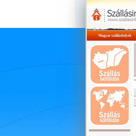
Magyar szálláshelyek