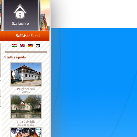
Szállásadóknak
Szállás ajánló
Polgár Panzió
Villány
Villa Gabriella
Balatonboglár