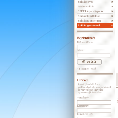
Szálláshelyek
Akciós szállás
SZÉP kártya elfogadás
Szállások belföldön
Szállások külföldön
Szállás gyorskereső
Bejelentkezés
Felhasználónév:
Jelszó:
» Elfelejtett jelszó
Hírlevél
Értesüljön elsőként a
szálláshelyek akciós ajánlatairól,
és vegyen részt ingyenes
nyereményjátékunkban!
Vezetéknév:
Keresztnév:
E-mail cím (@):