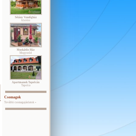
Sétány Vendégház
Alsóörs
Muskátlis Ház
Mogyoród
Apartmanok Tapolcán
Tapolca
Csomagok
További csomagajánlatok »