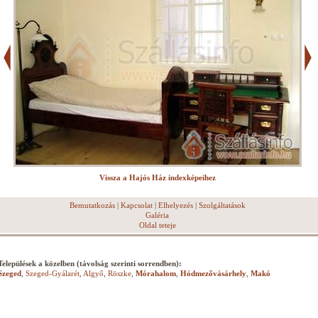
Vissza a Hajós Ház indexképeihez
Bemutatkozás
|
Kapcsolat
|
Elhelyezés
|
Szolgáltatások
Galéria
Oldal teteje
Települések a közelben (távolság szerinti sorrendben):
Szeged
,
Szeged-Gyálarét
,
Algyő
,
Röszke
,
Mórahalom
,
Hódmezővásárhely
,
Makó