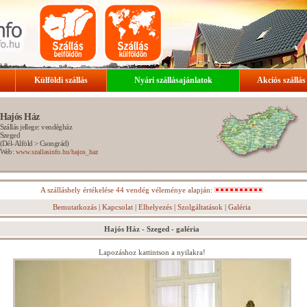
Külföldi szállás
Nyári szállásajánlatok
Akciós szállás
Hajós Ház
Szállás jellege: vendégház
Szeged
(
Dél-Alföld
>
Csongrád
)
Web:
www.szallasinfo.hu/hajos_haz
A szálláshely értékelése 44 vendég véleménye alapján:
Bemutatkozás
|
Kapcsolat
|
Elhelyezés
|
Szolgáltatások
|
Galéria
Hajós Ház - Szeged - galéria
Lapozáshoz kattintson a nyilakra!