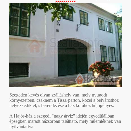
Szegeden kevés olyan szálláshely van, mely nyugodt
környezetben, csaknem a Tisza-parton, közel a belvároshoz
helyezkedik el, s berendezése a ház korához hű, igényes.
A Hajós-ház a szegedi "nagy árvíz" idején egyedülállóan
épségben maradt házsorban található, mely műemléknek van
nyilvántartva.