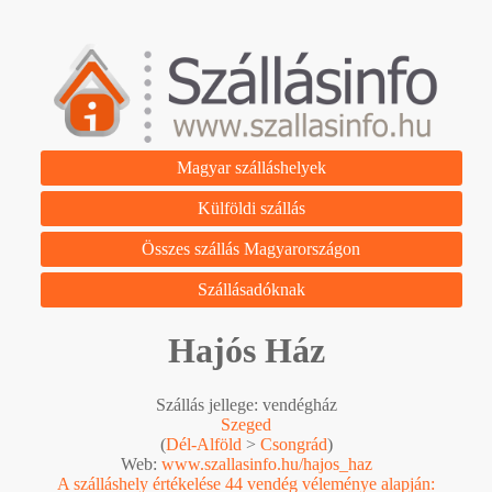
Magyar szálláshelyek
Külföldi szállás
Összes szállás Magyarországon
Szállásadóknak
Hajós Ház
Szállás jellege: vendégház
Szeged
(
Dél-Alföld
>
Csongrád
)
Web:
www.szallasinfo.hu/hajos_haz
A szálláshely értékelése 44 vendég véleménye alapján: