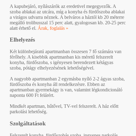
A kapubejáró, nyílászárók az eredetivel megegyezők. A
szoba ablakai az utcára, míg a konyha és fürdőszoba ablakai
a virágos udvarra néznek. A belváros a háztól kb 20 méterre
megálló trolibusszal 15 perc alatt, gyalogosan kb. 20-25 perc
alatt érhető el.
Árak, foglalás »
Elhelyezés
Két különbejáratú apartmanban összesen 7 fő számára van
férőhely. A kisebbik apartmanban kis méretű felszerelt
konyha, fürdőszoba, s igényesen berendezett kétágyas
szoba, pótágy elhelyezésének lehetőségével.
A nagyobb apartmanban 2 egymásba nyíló 2-2 ágyas szoba,
fürdőszoba és konyha áll rendelkezésre. Ebben az
apartmanban gyermekágy is van, valamint légkondicionáló
naponta 600 Ft felárért.
Mindkét apartman, hűtővel, TV-vel felszerelt. A ház előtt
parkolási lehetőség.
Szolgáltatások
Felszerelt konyha, fürdőszobás szoba, ingyenes parkolás,